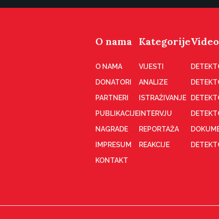
O nama
Kategorije
Video
O NAMA
VIJESTI
DETEKT
DONATORI
ANALIZE
DETEKT
PARTNERI
ISTRAŽIVANJE
DETEKT
PUBLIKACIJE
INTERVJU
DETEKT
NAGRADE
REPORTAŽA
DOKUME
IMPRESUM
REAKCIJE
DETEKTO
KONTAKT