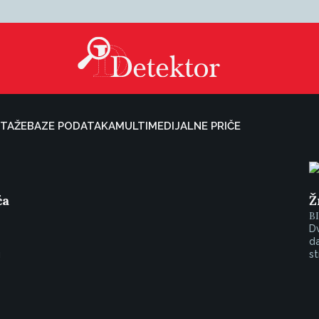
TAŽE
BAZE PODATAKA
MULTIMEDIJALNE PRIČE
ća
Ž
B
Dv
da
u
st