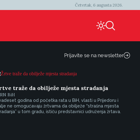
Četvrtak, 6 augusta 2026.
Prijavite se na newsletter
rtve traže da obilježe mjesta stradanja
IRN BiH
adeset godina od početka rata u BiH, vlasti u Prijedoru i
lje ne omogućavaju žrtvama da obilježe “strašna mjesta
radanja” u tom gradu, ističu predstavnici udruženja žrtava.