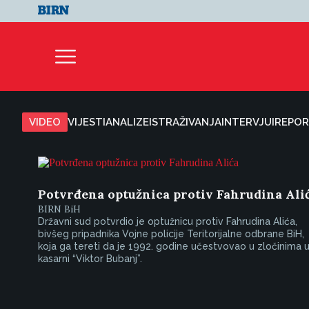
VIDEO
VIJESTI
ANALIZE
ISTRAŽIVANJA
INTERVJUI
REPOR
Potvrđena optužnica protiv Fahrudina Ali
BIRN BiH
Državni sud potvrdio je optužnicu protiv Fahrudina Alića,
bivšeg pripadnika Vojne policije Teritorijalne odbrane BiH,
koja ga tereti da je 1992. godine učestvovao u zločinima 
kasarni “Viktor Bubanj”.