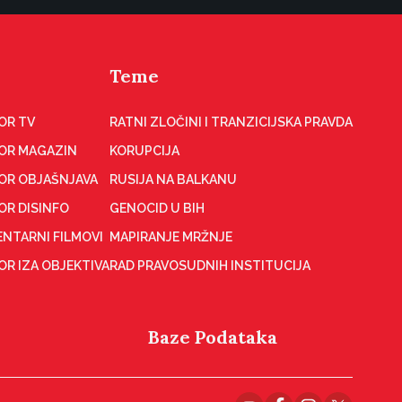
Teme
OR TV
RATNI ZLOČINI I TRANZICIJSKA PRAVDA
OR MAGAZIN
KORUPCIJA
OR OBJAŠNJAVA
RUSIJA NA BALKANU
OR DISINFO
GENOCID U BIH
NTARNI FILMOVI
MAPIRANJE MRŽNJE
R IZA OBJEKTIVA
RAD PRAVOSUDNIH INSTITUCIJA
Baze Podataka