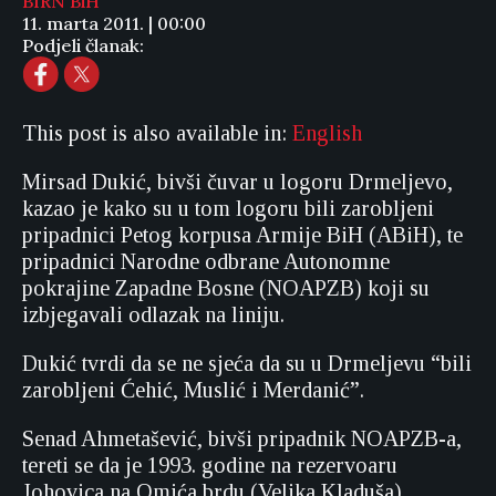
BIRN BiH
11. marta 2011. | 00:00
Podjeli članak:
This post is also available in:
English
Mirsad Dukić, bivši čuvar u logoru Drmeljevo,
kazao je kako su u tom logoru bili zarobljeni
pripadnici Petog korpusa Armije BiH (ABiH), te
pripadnici Narodne odbrane Autonomne
pokrajine Zapadne Bosne (NOAPZB) koji su
izbjegavali odlazak na liniju.
Dukić tvrdi da se ne sjeća da su u Drmeljevu “bili
zarobljeni Ćehić, Muslić i Merdanić”.
Senad Ahmetašević, bivši pripadnik NOAPZB-a,
tereti se da je 1993. godine na rezervoaru
Johovica na Omića brdu (Velika Kladuša)