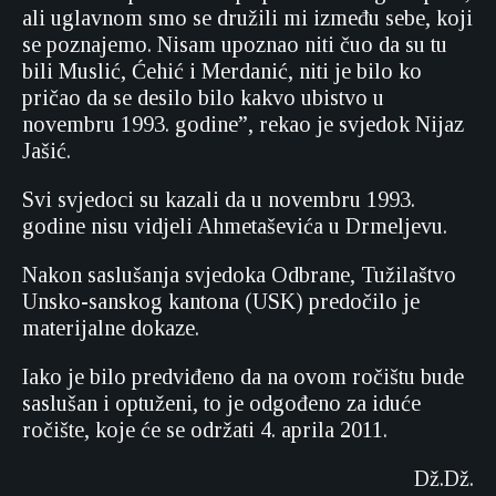
ali uglavnom smo se družili mi između sebe, koji
se poznajemo. Nisam upoznao niti čuo da su tu
bili Muslić, Ćehić i Merdanić, niti je bilo ko
pričao da se desilo bilo kakvo ubistvo u
novembru 1993. godine”, rekao je svjedok Nijaz
Jašić.
Svi svjedoci su kazali da u novembru 1993.
godine nisu vidjeli Ahmetaševića u Drmeljevu.
Nakon saslušanja svjedoka Odbrane, Tužilaštvo
Unsko-sanskog kantona (USK) predočilo je
materijalne dokaze.
Iako je bilo predviđeno da na ovom ročištu bude
saslušan i optuženi, to je odgođeno za iduće
ročište, koje će se održati 4. aprila 2011.
Dž.Dž.