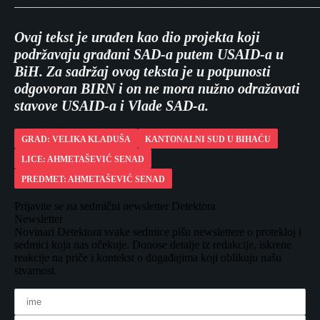
—————————————————————
Ovaj tekst je urađen kao dio projekta koji
podržavaju građani SAD-a putem USAID-a u
BiH. Za sadržaj ovog teksta je u potpunosti
odgovoran BIRN i on ne mora nužno odražavati
stavove USAID-a i Vlade SAD-a.
GRAD: VELIKA KLADUŠA
KANTONALNI SUD U BIHAĆU
LICE: AHMETAŠEVIĆ SENAD
PREDMET: AHMETAŠEVIĆ SENAD
Prijavite se na sedmični newsletter Detektora
Newsletter
Novinari Detektora svake sedmice pišu newslettere o protekloj i
sedmici koja nas očekuje. Donose detalje iz redakcije, iskrene
reakcije na priče i kontekst o događajima koji oblikuju našu
stvarnost.