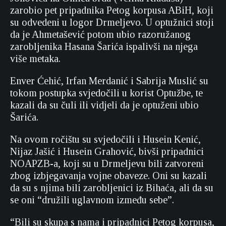
zarobio pet pripadnika Petog korpusa ABiH, koji
su odvedeni u logor Drmeljevo. U optužnici stoji
da je Ahmetašević potom ubio razoružanog
zarobljenika Hasana Šarića ispalivši na njega
više metaka.
Enver Ćehić, Irfan Merdanić i Sabrija Muslić su
tokom postupka svjedočili u korist Optužbe, te
kazali da su čuli ili vidjeli da je optuženi ubio
Šarića.
Na ovom ročištu su svjedočili i Husein Kenić,
Nijaz Jašić i Husein Grahović, bivši pripadnici
NOAPZB-a, koji su u Drmeljevu bili zatvoreni
zbog izbjegavanja vojne obaveze. Oni su kazali
da su s njima bili zarobljenici iz Bihaća, ali da su
se oni “družili uglavnom između sebe”.
“Bili su skupa s nama i pripadnici Petog korpusa,