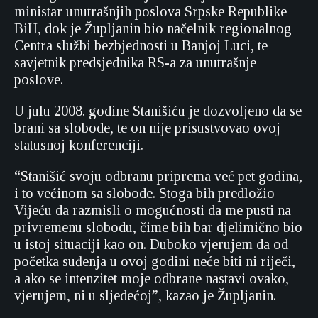
ministar unutrašnjih poslova Srpske Republike
BiH, dok je Župljanin bio načelnik regionalnog
Centra službi bezbjednosti u Banjoj Luci, te
savjetnik predsjednika RS-a za unutrašnje
poslove.
U julu 2008. godine Stanišiću je dozvoljeno da se
brani sa slobode, te on nije prisustvovao ovoj
statusnoj konferenciji.
“Stanišić svoju odbranu priprema već pet godina,
i to većinom sa slobode. Stoga bih predložio
Vijeću da razmisli o mogućnosti da me pusti na
privremenu slobodu, čime bih bar djelimično bio
u istoj situaciji kao on. Duboko vjerujem da od
početka suđenja u ovoj godini neće biti ni riječi,
a ako se intenzitet moje odbrane nastavi ovako,
vjerujem, ni u sljedećoj”, kazao je Župljanin.