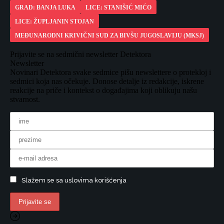
GRAD: BANJA LUKA
LICE: STANIŠIĆ MIĆO
LICE: ŽUPLJANIN STOJAN
MEĐUNARODNI KRIVIČNI SUD ZA BIVŠU JUGOSLAVIJU (MKSJ)
Prijavite se na sedmični newsletter Detektora
Newsletter
Novinari Detektora svake sedmice pišu newslettere o protekloj i
sedmici koja nas očekuje. Donose detalje iz redakcije, iskrene
reakcije na priče i kontekst o događajima koji oblikuju našu
stvarnost.
Slažem se sa uslovima korišćenja