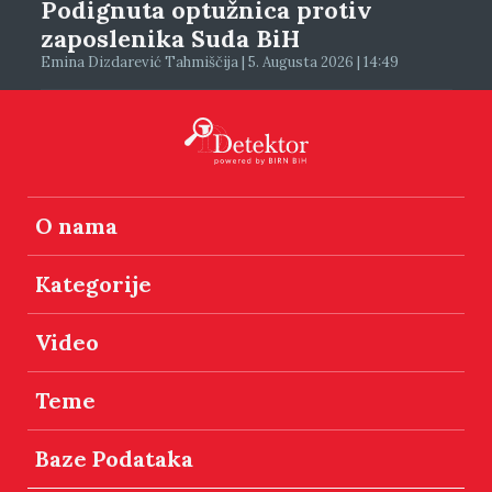
Podignuta optužnica protiv
zaposlenika Suda BiH
Emina Dizdarević Tahmiščija | 5. Augusta 2026 | 14:49
O nama
Kategorije
Video
Teme
Baze Podataka