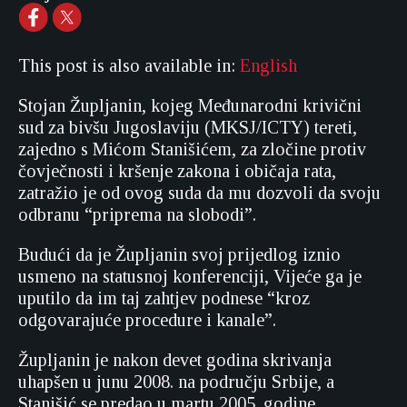
This post is also available in:
English
Stojan Župljanin, kojeg Međunarodni krivični
sud za bivšu Jugoslaviju (MKSJ/ICTY) tereti,
zajedno s Mićom Stanišićem, za zločine protiv
čovječnosti i kršenje zakona i običaja rata,
zatražio je od ovog suda da mu dozvoli da svoju
odbranu “priprema na slobodi”.
Budući da je Župljanin svoj prijedlog iznio
usmeno na statusnoj konferenciji, Vijeće ga je
uputilo da im taj zahtjev podnese “kroz
odgovarajuće procedure i kanale”.
Župljanin je nakon devet godina skrivanja
uhapšen u junu 2008. na području Srbije, a
Stanišić se predao u martu 2005. godine.