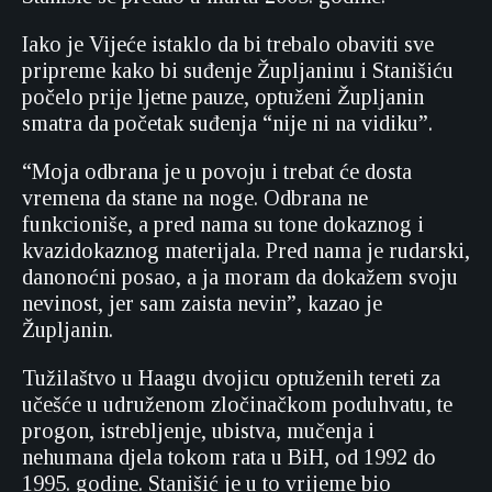
Iako je Vijeće istaklo da bi trebalo obaviti sve
pripreme kako bi suđenje Župljaninu i Stanišiću
počelo prije ljetne pauze, optuženi Župljanin
smatra da početak suđenja “nije ni na vidiku”.
“Moja odbrana je u povoju i trebat će dosta
vremena da stane na noge. Odbrana ne
funkcioniše, a pred nama su tone dokaznog i
kvazidokaznog materijala. Pred nama je rudarski,
danonoćni posao, a ja moram da dokažem svoju
nevinost, jer sam zaista nevin”, kazao je
Župljanin.
Tužilaštvo u Haagu dvojicu optuženih tereti za
učešće u udruženom zločinačkom poduhvatu, te
progon, istrebljenje, ubistva, mučenja i
nehumana djela tokom rata u BiH, od 1992 do
1995. godine. Stanišić je u to vrijeme bio