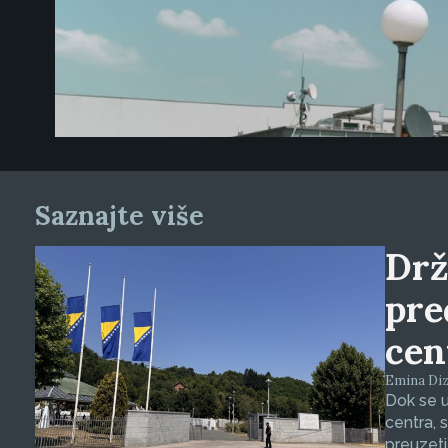
Saznajte više
Drž
pre
cen
Emina Dizd
Dok se u
centra, 
preuzeti