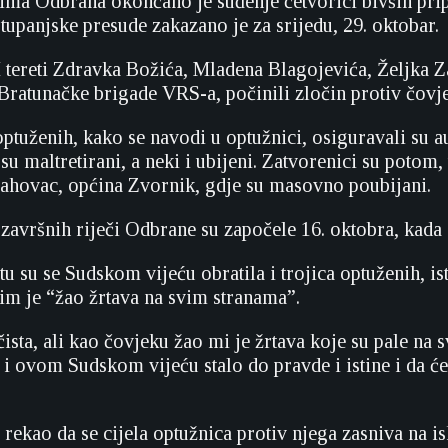
ima Odbranâ okončano je suđenje četvorici bivših pri
tupanjske presude zakazano je za srijedu, 29. oktobar.
 tereti Zdravka Božića, Mladena Blagojevića, Željka Z
 Bratunačke brigade VRS-a, počinili zločin protiv čovj
optuženih, kako se navodi u optužnici, osiguravali su 
su maltretirani, a neki i ubijeni. Zatvorenici su potom
ahovac, općina Zvornik, gdje su masovno poubijani.
završnih riječi Odbrane su započele 16. oktobra, kad
 su se Sudskom vijeću obratila i trojica optuženih, ist
a im je “žao žrtava na svim stranama”.
čista, ali kao čovjeku žao mi je žrtava koje su pale na s
 i ovom Sudskom vijeću stalo do pravde i istine i da ć
 rekao da se cijela optužnica protiv njega zasniva na i