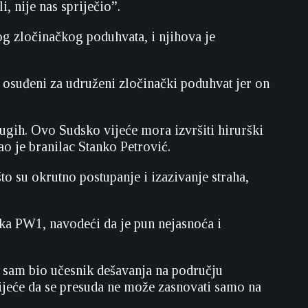
, nije nas spriječio”.
og zločinačkog poduhvata, i njihova je
i osuđeni za udruženi zločinački poduhvat jer on
ugih. Ovo Sudsko vijeće mora izvršiti hirurški
ao je branilac Stanko Petrović.
što su okrutno postupanje i izazivanje straha,
oka PW1, navodeći da je pun nejasnoća i
 i sam bio učesnik dešavanja na području
vijeće da se presuda ne može zasnovati samo na