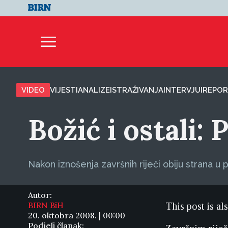
VIDEO
VIJESTI
ANALIZE
ISTRAŽIVANJA
INTERVJUI
REPOR
Božić i ostali:
Nakon iznošenja završnih riječi obiju strana u
Autor:
BIRN BiH
This post is al
20. oktobra 2008. | 00:00
Podjeli članak: