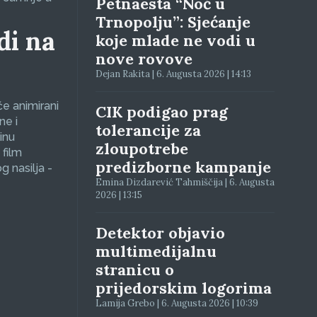
Petnaesta “Noć u
Trnopolju”: Sjećanje
di na
koje mlade ne vodi u
nove rovove
Dejan Rakita | 6. Augusta 2026 | 14:13
će animirani
CIK podigao prag
ne i
tolerancije za
inu
zloupotrebe
 film
predizborne kampanje
g nasilja -
Emina Dizdarević Tahmiščija | 6. Augusta
2026 | 13:15
Detektor objavio
multimedijalnu
stranicu o
prijedorskim logorima
Lamija Grebo | 6. Augusta 2026 | 10:39