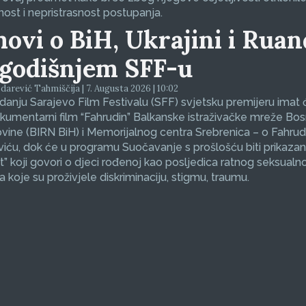
nost i nepristrasnost postupanja.
movi o BiH, Ukrajini i Ruan
godišnjem SFF-u
arević Tahmiščija | 7. Augusta 2026 | 10:02
zdanju Sarajevo Film Festivalu (SFF) svjetsku premijeru imat 
okumentarni film “Fahrudin” Balkanske istraživačke mreže Bos
ine (BIRN BiH) i Memorijalnog centra Srebrenica – o Fahrud
ću, dok će u programu Suočavanje s prošlošću biti prikazan
et” koji govori o djeci rođenoj kao posljedica ratnog seksualno
koje su proživjele diskriminaciju, stigmu, traumu.