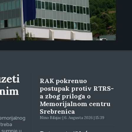
zeti
RAK pokrenuo
lnim
postupak protiv RTRS-
a zbog priloga o
Memorijalnom centru
Srebrenica
Memorijalnog
Nino Bilajac | 6. Augusta 2026 | 15:39
 treba
e sumnje u