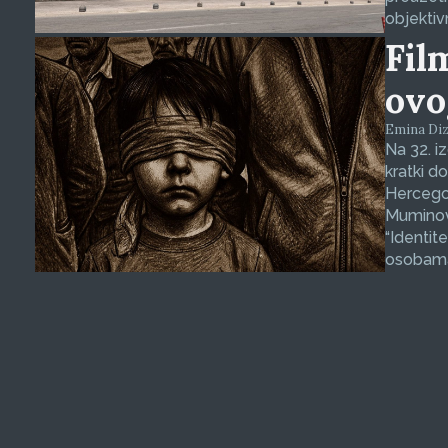
objektiv
Fil
ovo
Emina Dizd
Na 32. i
kratki d
Hercegov
Muminovi
“Identit
osobama 