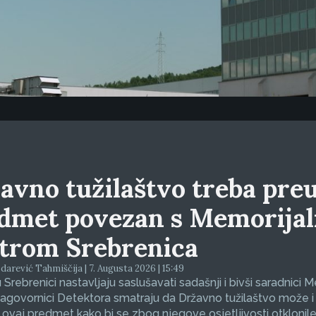
avno tužilaštvo treba preu
dmet povezan s Memorija
trom Srebrenica
arević Tahmiščija | 7. Augusta 2026 | 15:49
 Srebrenici nastavljaju saslušavati sadašnji i bivši saradnici 
sagovornici Detektora smatraju da Državno tužilaštvo može i
 ovaj predmet kako bi se zbog njegove osjetljivosti otklonil