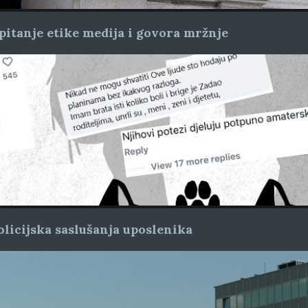
pitanje etike medija i govora mržnje
licijska saslušanja uposlenika