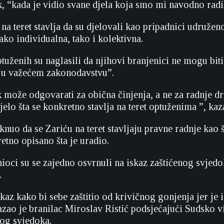
k, “kada je vidio svane djela koja smo mi navodno radili
na teret stavlja da su djelovali kao pripadnici udružen
ko individualna, tako i kolektivna.
ptuženih su naglasili da njihovi branjenici ne mogu bit
n u važećem zakonodavstvu”.
 može odgovarati za obična činjenja, a ne za radnje dr
jelo šta se konkretno stavlja na teret optuženima ”, kaz
aknuo da se Zariću na teret stavljaju pravne radnje kao 
etno opisano šta je uradio.
nioci su se zajedno osvrnuli na iskaz zaštićenog svjed
.
kaz kako bi sebe zaštitio od krivičnog gonjenja jer je
azao je branilac Miroslav Ristić podsjećajući Sudsko 
nog svjedoka.