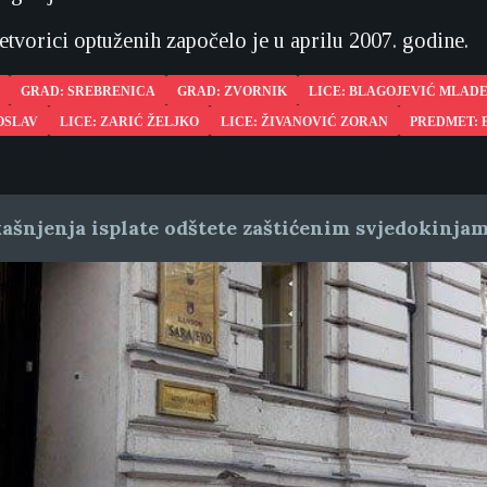
etvorici optuženih započelo je u aprilu 2007. godine.
GRAD: SREBRENICA
GRAD: ZVORNIK
LICE: BLAGOJEVIĆ MLAD
OSLAV
LICE: ZARIĆ ŽELJKO
LICE: ŽIVANOVIĆ ZORAN
PREDMET: B
ašnjenja isplate odštete zaštićenim svjedokinja