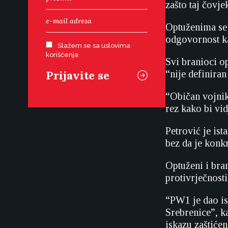
zašto taj čovje
Optuženima se 
odgovornost ka
Slažem se sa uslovima
korišćenja
Svi branioci o
“nije definira
“Običan vojnik
rez kako bi vid
Petrović je ist
bez da je konkr
Optuženi i bra
protivrječnosti
“PW1 je dao is
Srebrenice”, k
iskazu zaštiće