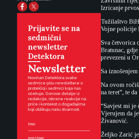
Završnim riječ
Izricanje prvos
Tužilaštvo BiH
Prijavite se na
Vojne policije
sedmični
Sva četvorica 
newsletter
Bratunac, gdje 
Detektora
prevezeni u Or
Newsletter
Sa iznošenjem 
Novinari Detektora svake
sedmice pišu newslettere o
Na ovom ročištu
protekloj i sedmici koja nas
na teret”, te d
očekuje. Donose detalje iz
redakcije, iskrene reakcije na
priče i kontekst o događajima
“Savjest mi je 
koji oblikuju našu stvarnost.
Vjerujem da je
Živanović.
Željko Zarić je