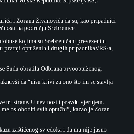
padnika Vojske Republike Srpske (VRS).
arića i Zorana Živanovića da su, kao pripadnici
ečnosti na području Srebrenice.
autobuse kojima su Srebreničani prevezeni u
, u pratnji optuženih i drugih pripadnikaVRS-a,
a se Sudu obratila Odbrana prvooptuženog.
aknuvši da “nisu krivi za ono što im se stavlja
ve tri strane. U nevinost i pravdu vjerujem.
e me osloboditi svih optužbi”, kazao je Zoran
skazu zaštićenog svjedoka i da mu nije jasno