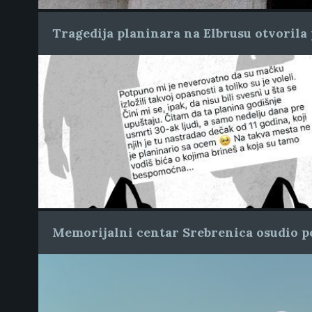
Tragedija planinara na Elbrusu otvorila 
Memorijalni centar Srebrenica osudio po