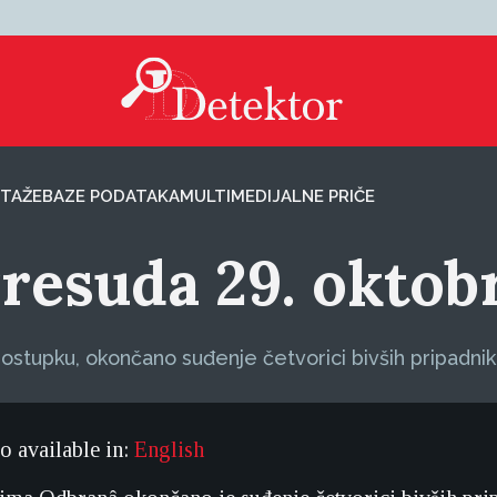
TAŽE
BAZE PODATAKA
MULTIMEDIJALNE PRIČE
 Presuda 29. oktob
 postupku, okončano suđenje četvorici bivših pripadnik
so available in:
English