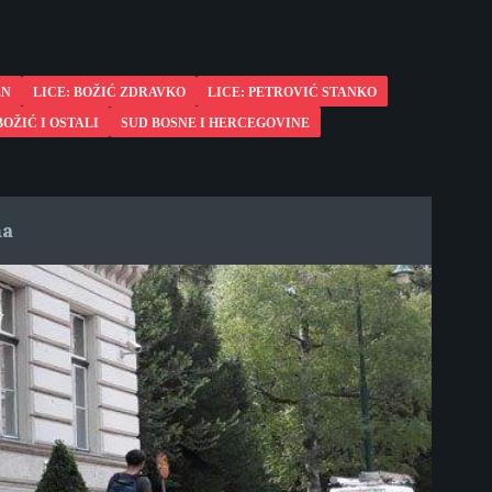
EN
LICE: BOŽIĆ ZDRAVKO
LICE: PETROVIĆ STANKO
OŽIĆ I OSTALI
SUD BOSNE I HERCEGOVINE
ma