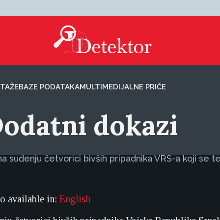
TAŽE
BAZE PODATAKA
MULTIMEDIJALNE PRIČE
 Dodatni dokazi
 suđenju četvorici bivših pripadnika VRS-a koji se te
so available in:
English