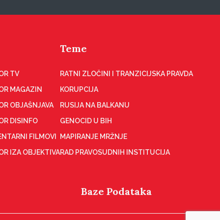
Teme
OR TV
RATNI ZLOČINI I TRANZICIJSKA PRAVDA
OR MAGAZIN
KORUPCIJA
OR OBJAŠNJAVA
RUSIJA NA BALKANU
OR DISINFO
GENOCID U BIH
NTARNI FILMOVI
MAPIRANJE MRŽNJE
R IZA OBJEKTIVA
RAD PRAVOSUDNIH INSTITUCIJA
Baze Podataka