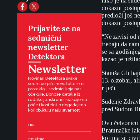
Iako je na suđ
dokazni postup
predloži još n
dokazni postup
Prijavite se na
sedmični
“Ne zavisi od 
trebaju da nam
newsletter
se sa godišnje
Detektora
kazao je tužila
Newsletter
Staniša Gluhaj
Novinari Detektora svake
13. oktobar, al
sedmice pišu newslettere o
riječi.
protekloj i sedmici koja nas
očekuje. Donose detalje iz
redakcije, iskrene reakcije na
Suđenje Zdravk
priče i kontekst o događajima
pred Sudom BiH
koji oblikuju našu stvarnost.
Ovu četvoricu 
Bratunačke lak
kojima su civi