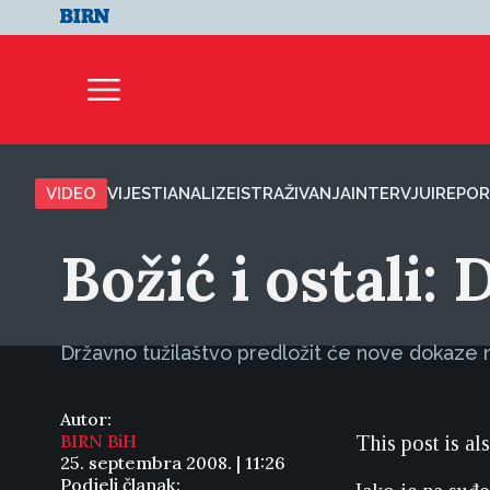
VIDEO
VIJESTI
ANALIZE
ISTRAŽIVANJA
INTERVJUI
REPOR
Božić i ostali:
Državno tužilaštvo predložit će nove dokaze na
Autor:
BIRN BiH
This post is al
25. septembra 2008. | 11:26
Podjeli članak: