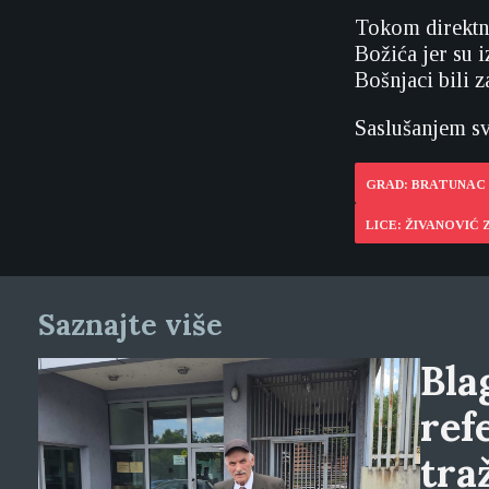
Tokom direktno
Božića jer su i
Bošnjaci bili z
Saslušanjem sv
GRAD: BRATUNAC
LICE: ŽIVANOVIĆ
Saznajte više
Blag
ref
tra