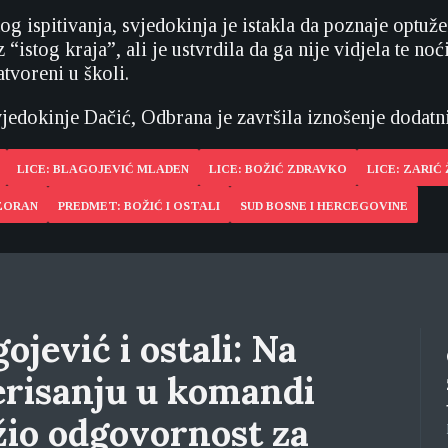
g ispitivanja, svjedokinja je istakla da poznaje optu
z “istog kraja”, ali je ustvrdila da ga nije vidjela te noć
atvoreni u školi.
jedokinje Dačić, Odbrana je završila iznošenje dodatn
LICE: BLAGOJEVIĆ MLADEN
LICE: BOŽIĆ ZDRAVKO
LICE: ZARIĆ
 ZORAN
PREDMET: BOŽIĆ I OSTALI
SUD BOSNE I HERCEGOVINE
ojević i ostali: Na
erisanju u komandi
žio odgovornost za