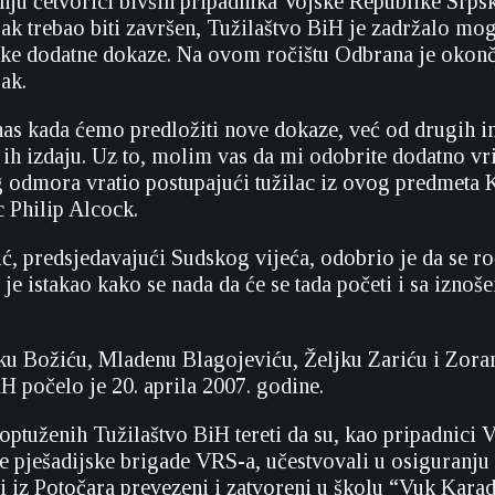
enju četvorici bivših pripadnika Vojske Republike Srp
ak trebao biti završen, Tužilaštvo BiH je zadržalo mo
eke dodatne dokaze. Na ovom ročištu Odbrana je okonč
ak.
nas kada ćemo predložiti nove dokaze, već od drugih in
 ih izdaju. Uz to, molim vas da mi odobrite dodatno vr
g odmora vratio postupajući tužilac iz ovog predmeta
c Philip Alcock.
ić, predsjedavajući Sudskog vijeća, odobrio je da se ro
i je istakao kako se nada da će se tada početi i sa izno
u Božiću, Mladenu Blagojeviću, Željku Zariću i Zora
 počelo je 20. aprila 2007. godine.
optuženih Tužilaštvo BiH tereti da su, kao pripadnici V
e pješadijske brigade VRS-a, učestvovali u osiguranju
li iz Potočara prevezeni i zatvoreni u školu “Vuk Karad