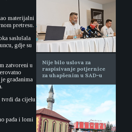
kao materijalni
avnom pretresu.
oka saslušala
tuncu, gdje su
Nije bilo uslova za
m zatvoreni u
raspisivanje potjernice
jerovatno
za uhapšenim u SAD-u
i je građanima
.
 tvrdi da cijelu
mo pada i lomi