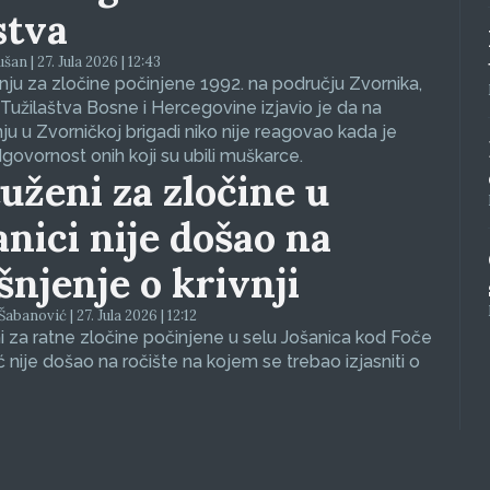
stva
an | 27. Jula 2026 | 12:43
ju za zločine počinjene 1992. na području Zvornika,
Tužilaštva Bosne i Hercegovine izjavio je da na
nju u Zvorničkoj brigadi niko nije reagovao kada je
dgovornost onih koji su ubili muškarce.
uženi za zločine u
anici nije došao na
ašnjenje o krivnji
abanović | 27. Jula 2026 | 12:12
 za ratne zločine počinjene u selu Jošanica kod Foče
ć nije došao na ročište na kojem se trebao izjasniti o