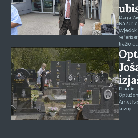
ubi
Marija Tauš
Na suđen
svjedok 
referisa
tražio o
Opt
Još
izj
Elmedina Š
Optuženi
Amel Isi
krivnji.