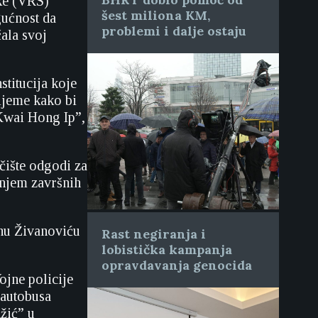
ske (VRS)
šest miliona KM,
gućnost da
problemi i dalje ostaju
ala svoj
stitucija koje
ijeme kako bi
 Kwai Hong Ip”,
čište odgodi za
šenjem završnih
nu Živanoviću
Rast negiranja i
lobistička kampanja
opravdavanja genocida
ojne policije
 autobusa
žić” u