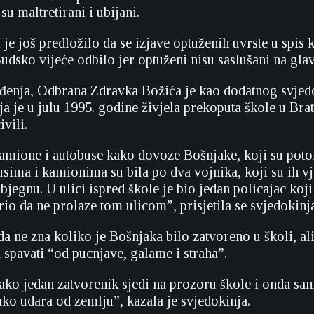
su maltretirani i ubijani.
je još predložilo da se izjave optuženih uvrste u spis 
Sudsko vijeće odbilo jer optuženi nisu saslušani na gl
đenja, Odbrana Zdravka Božića je kao dodatnog svjed
a je u julu 1995. godine živjela prekoputa škole u Bra
ivili.
amione i autobuse kako dovoze Bošnjake, koji su poto
usima i kamionima su bila po dva vojnika, koji su ih v
bjegnu. U ulici ispred škole je bio jedan policajac koj
io da ne prolaze tom ulicom”, prisjetila se svjedokinja
da ne zna koliko je Bošnjaka bilo zatvoreno u školi, ali
 spavati “od pucnjave, galame i straha”.
ako jedan zatvorenik sjedi na prozoru škole i onda sa
ako udara od zemlju”, kazala je svjedokinja.