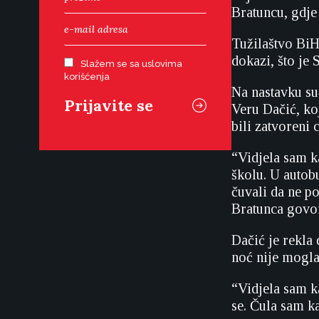
Bratuncu, gdje 
Tužilaštvo BiH 
dokazi, što je 
Slažem se sa uslovima
korišćenja
Na nastavku su
Veru Dačić, koj
bili zatvoreni c
“Vidjela sam k
školu. U autob
čuvali da ne po
Bratunca govor
Dačić je rekla 
noć nije mogla
“Vidjela sam k
se. Čula sam k