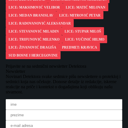
LICE: MAKSIMOVIĆ VELIBOR
LICE: MATIĆ MILOVAN
LICE: MEDAN BRANISLAV
LICE: MITROVIĆ PETAR
LICE: RADOVANOVIĆ ALEKSANDAR
LICE: STEVANOVIĆ MILADIN
LICE: STUPAR MILOŠ
LICE: TRIFUNOVIĆ MILENKO
LICE: VUČINIĆ HILMO
LICE: ŽIVANOVIĆ DRAGIŠA
PREDMET: KRAVICA
SUD BOSNE I HERCEGOVINE
Prijavite se na sedmični newsletter Detektora
Newsletter
Novinari Detektora svake sedmice pišu newslettere o protekloj i
sedmici koja nas očekuje. Donose detalje iz redakcije, iskrene
reakcije na priče i kontekst o događajima koji oblikuju našu
stvarnost.