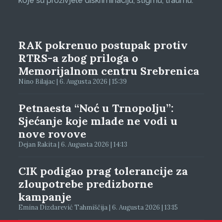
koje su proživjele diskriminaciju, stigmu, traumu.
RAK pokrenuo postupak protiv
RTRS-a zbog priloga o
Memorijalnom centru Srebrenica
Nino Bilajac | 6. Augusta 2026 | 15:39
Petnaesta “Noć u Trnopolju”:
Sjećanje koje mlade ne vodi u
nove rovove
Dejan Rakita | 6. Augusta 2026 | 14:13
CIK podigao prag tolerancije za
zloupotrebe predizborne
kampanje
Emina Dizdarević Tahmiščija | 6. Augusta 2026 | 13:15