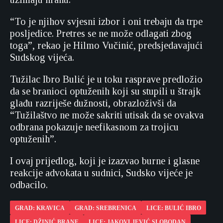
“To je njihov svjesni izbor i oni trebaju da trpe
posljedice. Pretres se ne može odlagati zbog
toga”, rekao je Hilmo Vučinić, predsjedavajući
Sudskog vijeća.
Tužilac Ibro Bulić je u toku rasprave predložio
da se branioci optuženih koji su stupili u štrajk
glađu razriješe dužnosti, obrazloživši da
“Tužilaštvo ne može sakriti utisak da se ovakva
odbrana pokazuje neefikasnom za trojicu
optuženih”.
I ovaj prijedlog, koji je izazvao burne i glasne
reakcije advokata u sudnici, Sudsko vijeće je
odbacilo.
GRAD: KRAVICA
GRAD: SREBRENICA
LICE: BULIĆ IBRO
LICE: DŽINIĆ BRANE
LICE: JAKOVLJEVIĆ SLOBODAN