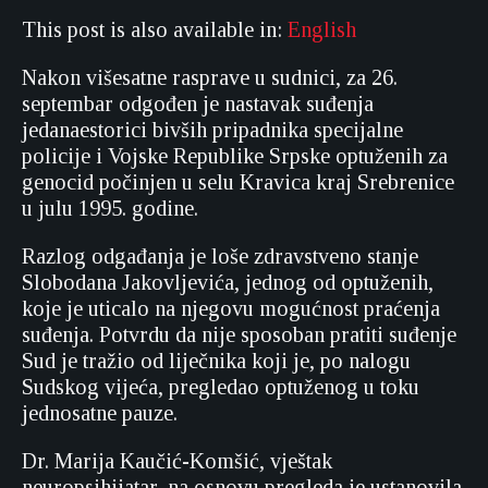
This post is also available in:
English
Nakon višesatne rasprave u sudnici, za 26.
septembar odgođen je nastavak suđenja
jedanaestorici bivših pripadnika specijalne
policije i Vojske Republike Srpske optuženih za
genocid počinjen u selu Kravica kraj Srebrenice
u julu 1995. godine.
Razlog odgađanja je loše zdravstveno stanje
Slobodana Jakovljevića, jednog od optuženih,
koje je uticalo na njegovu mogućnost praćenja
suđenja. Potvrdu da nije sposoban pratiti suđenje
Sud je tražio od liječnika koji je, po nalogu
Sudskog vijeća, pregledao optuženog u toku
jednosatne pauze.
Dr. Marija Kaučić-Komšić, vještak
neuropsihijatar, na osnovu pregleda je ustanovila