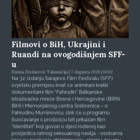
Filmovi o BiH, Ukrajini i
Ruandi na ovogodišnjem SFF-
u
Emina Dizdarević Tahmiščija | 7. Augusta 2026 | 10:02
Na 32. izdanju Sarajevo Film Festivalu (SFF)
svjetsku premijeru imat će animirani kratki
dokumentarni film “Fahrudin” Balkanske
istraživačke mreže Bosne i Hercegovine (BIRN
BiH) i Memorijalnog centra Srebrenica – o
Fahrudinu Muminoviću, dok će u programu
Suočavanje s prošlošću biti prikazan film
“Identitet” koji govori o djeci rođenoj kao
posljedica ratnog seksualnog nasilja - osobama