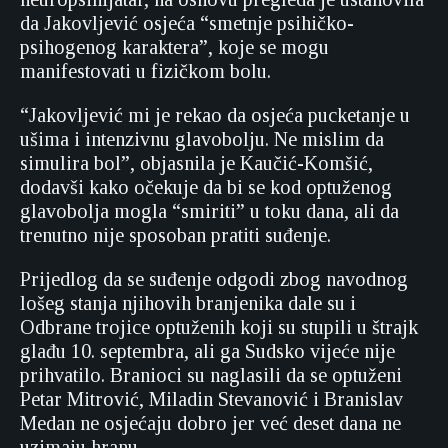
da Jakovljević osjeća “smetnje psihičko-
psihogenog karaktera”, koje se mogu
manifestovati u fizičkom bolu.
“Jakovljević mi je rekao da osjeća pucketanje u
ušima i intenzivnu glavobolju. Ne mislim da
simulira bol”, objasnila je Kaučić-Komšić,
dodavši kako očekuje da bi se kod optuženog
glavobolja mogla “smiriti” u toku dana, ali da
trenutno nije sposoban pratiti suđenje.
Prijedlog da se suđenje odgodi zbog navodnog
lošeg stanja njihovih branjenika dale su i
Odbrane trojice optuženih koji su stupili u štrajk
glađu 10. septembra, ali ga Sudsko vijeće nije
prihvatilo. Branioci su naglasili da se optuženi
Petar Mitrović, Miladin Stevanović i Branislav
Medan ne osjećaju dobro jer već deset dana ne
uzimaju hranu.