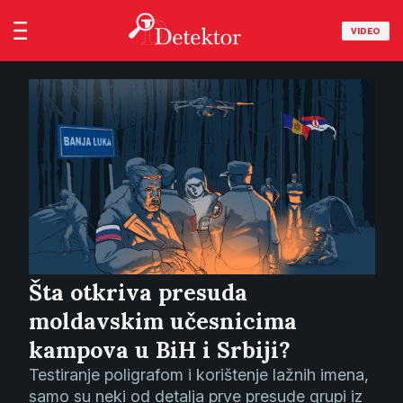
VIDEO
Šta otkriva presuda
moldavskim učesnicima
kampova u BiH i Srbiji?
Testiranje poligrafom i korištenje lažnih imena,
samo su neki od detalja prve presude grupi iz