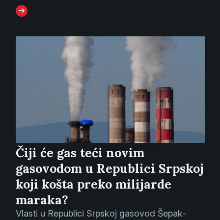
Čiji će gas teći novim
gasovodom u Republici Srpskoj
koji košta preko milijarde
maraka?
Vlasti u Republici Srpskoj gasovod Šepak-