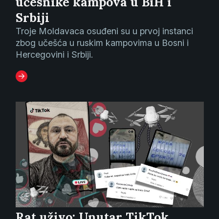
učesnike kampova u BiH i
Srbiji
Troje Moldavaca osuđeni su u prvoj instanci
zbog učešća u ruskim kampovima u Bosni i
Hercegovini i Srbiji.
Rat uživo: Unutar TikTok