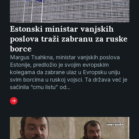
Estonski ministar vanjskih
poslova traži zabranu za ruske
borce
Margus Tsahkna, ministar vanjskih poslova
Estonije, predložio je svojim evropskim
kolegama da zabrane ulaz u Evropsku uniju
svim borcima u ruskoj vojsci. Ta država već je
sačinila “crnu listu” od...