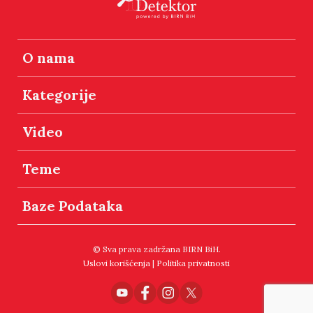
O nama
Kategorije
Video
Teme
Baze Podataka
© Sva prava zadržana BIRN BiH.
Uslovi korišćenja
|
Politika privatnosti