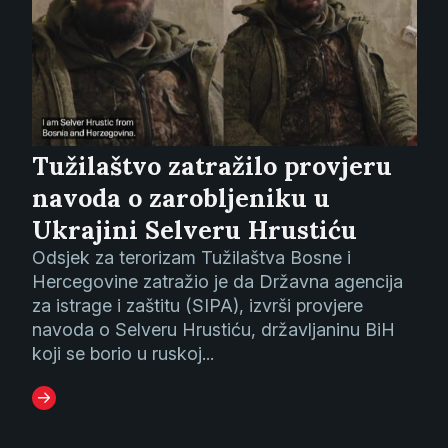
Tužilaštvo zatražilo provjeru
navoda o zarobljeniku u
Ukrajini Selveru Hrustiću
Odsjek za terorizam Tužilaštva Bosne i
Hercegovine zatražio je da Državna agencija
za istrage i zaštitu (SIPA), izvrši provjere
navoda o Selveru Hrustiću, državljaninu BiH
koji se borio u ruskoj...