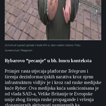
Zvinchuk ispred zgrade Vlade RS-a, dan nakon izbora. Foto:
Screenshot/Telegram
Rybarovo “pecanje” u bh. loncu konteksta
Primjer rasta utjecaja platforme
Telegram
i
širenja dezinformacijskih narativa kroz njenu
infrastrukturu vidljiv je i kroz rad ruske medijske
kuće
Rybar
. Ova medijska kuća sankcionisana je
od vlada SAD-a, Velike Britanije te Evropske
unije zbog širenja ruske propagande i vršenja
zlonamjernih aktivnosti usmjerenih ka