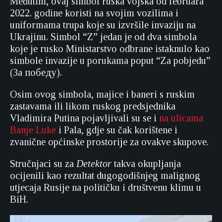
Međutim, ovaj simbol ruska vojska od februara
2022. godine koristi na svojim vozilima i
uniformama trupa koje su izvršile invaziju na
Ukrajinu. Simbol “Z” jedan je od dva simbola
koje je rusko Ministarstvo odbrane istaknulo kao
simbole invazije u porukama poput “Za pobjedu”
(За победу).
Osim ovog simbola, majice i baneri s ruskim
zastavama ili likom ruskog predsjednika
Vladimira Putina pojavljivali su se i
na ulicama
Banje Luke
i Pala, gdje su čak korištene i
zvanične općinske prostorije za ovakve skupove.
Stručnjaci su za
Detektor
takva okupljanja
ocijenili kao rezultat dugogodišnjeg malignog
utjecaja Rusije na političku i društvenu klimu u
BiH.