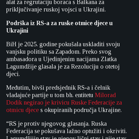
alat za regrutaciju boraca s Balkana za
priključivanje ruskoj vojsci u Ukrajini.
Podrška iz RS-a za ruske otmice djece u
Ukrajini
BiH je 2025. godine pokušala uskladiti svoju
vanjsku politiku sa Zapadom. Preko svog
ambasadora u Ujedinjenim nacijama Zlatka
Lagumdžije glasala je za Rezoluciju o otetoj
djeci.
Međutim, bivši predsjednik RS-a i čelnik
vladajuće partije u tom bh. entitetu
Milorad
Dodik negirao je krivicu Ruske Federacije za
otmicu djece
s okupiranih područja Ukrajine.
“RS je protiv njegovog glasanja. Ruska
Federacija se pokušava lažno optužiti i okriviti.
Lagumdžijin stav je njegov lični stav i nije stav