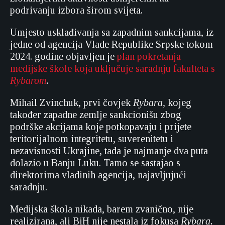
podrivanju izbora širom svijeta.
Umjesto usklađivanja sa zapadnim sankcijama, iz
jedne od agencija Vlade Republike Srpske tokom
2024. godine objavljen je
plan pokretanja
medijske škole koja uključuje saradnju fakulteta s
Rybarom
.
Mihail Zvinchuk, prvi čovjek
Rybara,
kojeg
također zapadne zemlje sankcionišu zbog
podrške akcijama koje potkopavaju i prijete
teritorijalnom integritetu, suverenitetu i
nezavisnosti Ukrajine, tada je najmanje dva puta
dolazio u Banju Luku. Tamo se sastajao s
direktorima vladinih agencija, najavljujući
saradnju.
Medijska škola nikada, barem zvanično, nije
realizirana, ali BiH nije nestala iz fokusa
Rybara.