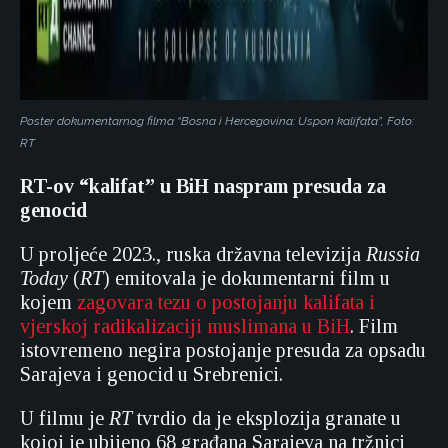
Poster dokumentarnog filma “Bosna i Hercegovina: Uspon kalifata”, Foto:
RT
RT-ov “kalifat” u BiH naspram presuda za
genocid
U proljeće 2023., ruska državna televizija
Russia
Today
(
RT
) emitovala je dokumentarni film u
kojem
zagovara tezu o postojanju kalifata i
vjerskoj radikalizaciji muslimana u BiH
. Film
istovremeno negira postojanje presuda za opsadu
Sarajeva i genocid u Srebrenici.
U filmu je
RT
tvrdio da je eksplozija granate u
kojoj je ubijeno 68 građana Sarajeva na tržnici