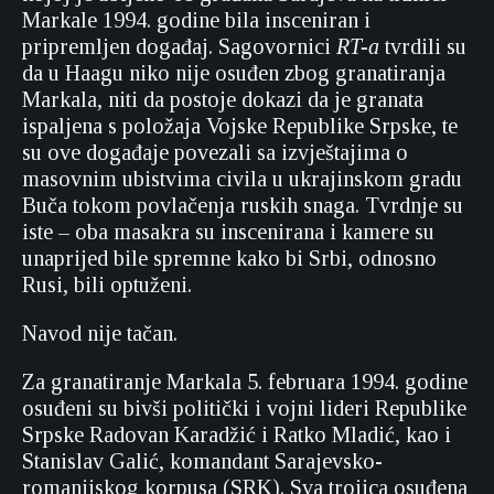
Markale 1994. godine bila insceniran i
pripremljen događaj. Sagovornici
RT-a
tvrdili su
da u Haagu niko nije osuđen zbog granatiranja
Markala, niti da postoje dokazi da je granata
ispaljena s položaja Vojske Republike Srpske, te
su ove događaje povezali sa izvještajima o
masovnim ubistvima civila u ukrajinskom gradu
Buča tokom povlačenja ruskih snaga. Tvrdnje su
iste – oba masakra su inscenirana i kamere su
unaprijed bile spremne kako bi Srbi, odnosno
Rusi, bili optuženi.
Navod nije tačan.
Za granatiranje Markala 5. februara 1994. godine
osuđeni su bivši politički i vojni lideri Republike
Srpske Radovan Karadžić i Ratko Mladić, kao i
Stanislav Galić, komandant Sarajevsko-
romanijskog korpusa (SRK). Sva trojica osuđena