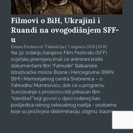
Filmovi o BiH, Ukrajini i
Ruandi na ovogodišnjem SFF-
u
Emina Dizdarević Tahmiščija | 7. Augusta 2026 | 10:02
Na 32. izdanju Sarajevo Film Festivalu (SFF)
svjetsku premijeru imat će animirani kratki
dokumentarni film “Fahrudin” Balkanske
istraživačke mreže Bosne i Hercegovine (BIRN
BiH) i Memorijalnog centra Srebrenica – o
Fahrudinu Muminoviću, dok će u programu
Suočavanje s prošlošću biti prikazan film
“Identitet” koji govori o djeci rođenoj kao
posljedica ratnog seksualnog nasilja - osobama
koje su proživjele diskriminaciju, stigmu, traumu.