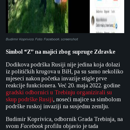
Budimir Koprivica. Foto: Facebook, screenshot
Simbol “Z” na majici zbog supruge Zdravke
Dodikova podrška Rusiji nije jedina koja dolazi
iz političkih krugova u BiH, pa su samo nekoliko
mjeseci nakon početka invazije stigle prve
reakcije funkcionera. Već 20. maja 2022. godine
gradski odbornici u Trebinju organizirali su
skup podrške Rusiji
, noseći majice sa simbolom
podrške ruskoj invaziji na susjednu zemlju.
Budimir Koprivica, odbornik Grada Trebinja, na
svom
Facebook
profilu objavio je tada