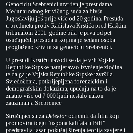
Genocid u Srebrenici utvrđen je presudama
Međunarodnog krivičnog suda za bivšu
Jugoslaviju još prije više od 20 godina. Presuda
u predmetu protiv Radislava Krstića pred Haškim
tribunalom 2001. godine bila je prva od pet
osuđujućih presuda u kojima je sedam osoba
proglašeno krivim za genocid u Srebrenici.
U presudi Krstiću navodi se da je vrh Vojske
Republike Srpske namjeravao izvršenje zločina
te da ga je Vojska Republike Srpske izvršila.
Svjedočenja, potkrijepljena forenzičkim i
demografskim dokazima, upućuju na to da je
znatno više od 7.000 ljudi nestalo nakon
zauzimanja Srebrenice.
Stručnjaci su za
Detektor
ocijenili da film koji
promovira ideju “uspona kalifata u BiH”
predstavlja jasan pokušaj širenja teorija zavjere i