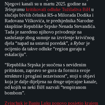
Njegovi kanali su u martu 2025. godine na
Telegramu
kritikovali odluke Tužilaštva BiH
u
slučaju bivših čelnika RS-a Milorada Dodika i
Radovana Viškovića, te predsjednika Narodne
skupštine Republike Srpske Nenada Stevandića.
Tada je naređeno njihovo privođenje na
saslušanje zbog sumnje na izvršenje krivičnog
djela “napad na ustavni poredak”, a
Rybar
je
ocijenio da takve odluke “region guraju u
eskalaciju”.
“Republika Srpska je suočena s neviđenim
pritiskom, zapravo se gura da formira svoje
strukture i proglasi nezavisnost”, stoji u objavi
koja je dalje dijeljena na druge utjecajne kanale,
od kojih su neki BiH nazvali “tempiranom
bombom”.
Zvinchuk je Banju Luku ponovo posjetio krajem