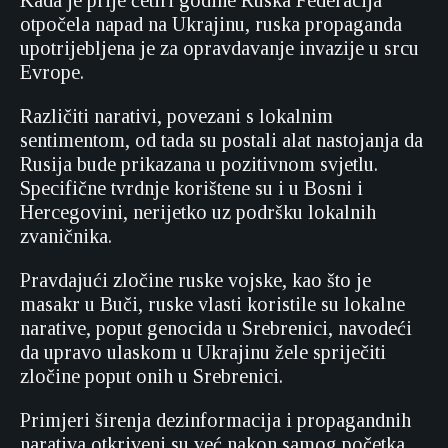
Kada je prije četiri godine Ruska Federacija
otpočela napad na Ukrajinu, ruska propaganda
upotrijebljena je za opravdavanje invazije u srcu
Evrope.
Različiti narativi, povezani s lokalnim
sentimentom, od tada su postali alat nastojanja da
Rusija bude prikazana u pozitivnom svjetlu.
Specifične tvrdnje korištene su i u Bosni i
Hercegovini, nerijetko uz podršku lokalnih
zvaničnika.
Pravdajući zločine ruske vojske, kao što je
masakr u Buči, ruske vlasti koristile su lokalne
narative, poput genocida u Srebrenici, navodeći
da upravo ulaskom u Ukrajinu žele spriječiti
zločine poput onih u Srebrenici.
Primjeri širenja dezinformacija i propagandnih
narativa otkriveni su već nakon samog početka