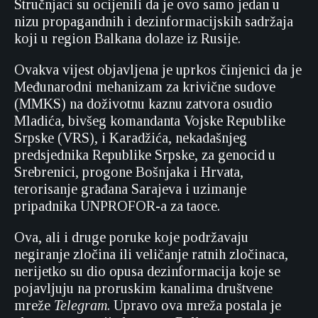
Stručnjaci su ocijenili da je ovo samo jedan u
nizu propagandnih i dezinformacijskih sadržaja
koji u region Balkana dolaze iz Rusije.
Ovakva vijest objavljena je uprkos činjenici da je
Međunarodni mehanizam za krivične sudove
(MMKS) na doživotnu kaznu zatvora osudio
Mladića, bivšeg komandanta Vojske Republike
Srpske (VRS), i Karadžića, nekadašnjeg
predsjednika Republike Srpske, za genocid u
Srebrenici, progone Bošnjaka i Hrvata,
terorisanje građana Sarajeva i uzimanje
pripadnika UNPROFOR-a za taoce.
Ova, ali i druge poruke koje podržavaju
negiranje zločina ili veličanje ratnih zločinaca,
nerijetko su dio opusa dezinformacija koje se
pojavljuju na proruskim kanalima društvene
mreže
Telegram
. Upravo ova mreža postala je