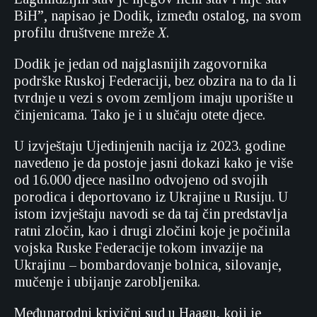
BiH”, napisao je Dodik, između ostalog, na svom
profilu društvene mreže
X
.
Dodik je jedan od najglasnijih zagovornika
podrške Ruskoj Federaciji, bez obzira na to da li
tvrdnje u vezi s ovom zemljom imaju uporište u
činjenicama. Tako je i u slučaju otete djece.
U izvještaju Ujedinjenih nacija iz 2023. godine
navedeno je da postoje jasni dokazi kako je više
od 16.000 djece nasilno odvojeno od svojih
porodica i deportovano iz Ukrajine u Rusiju. U
istom izvještaju navodi se da taj čin predstavlja
ratni zločin, kao i drugi zločini koje je počinila
vojska Ruske Federacije tokom invazije na
Ukrajinu – bombardovanje bolnica, silovanje,
mučenje i ubijanje zarobljenika.
Međunarodni krivični sud u Haagu, koji je