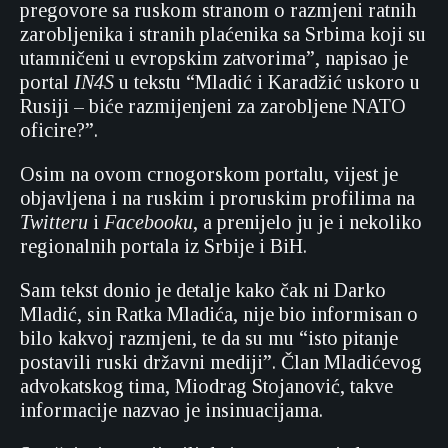
pregovore sa ruskom stranom o razmjeni ratnih
zarobljenika i stranih plaćenika sa Srbima koji su
utamničeni u evropskim zatvorima”, napisao je
portal
IN4S
u tekstu “Mladić i Karadžić uskoro u
Rusiji – biće razmijenjeni za zarobljene NATO
oficire?”.
Osim na ovom crnogorskom portalu, vijest je
objavljena i na ruskim i proruskim profilima na
Twitteru
i
Facebooku
, a prenijelo ju je i nekoliko
regionalnih portala iz Srbije i BiH.
Sam tekst donio je detalje kako čak ni Darko
Mladić, sin Ratka Mladića, nije bio informisan o
bilo kakvoj razmjeni, te da su mu “isto pitanje
postavili ruski državni mediji”. Član Mladićevog
advokatskog tima, Miodrag Stojanović, takve
informacije nazvao je insinuacijama.