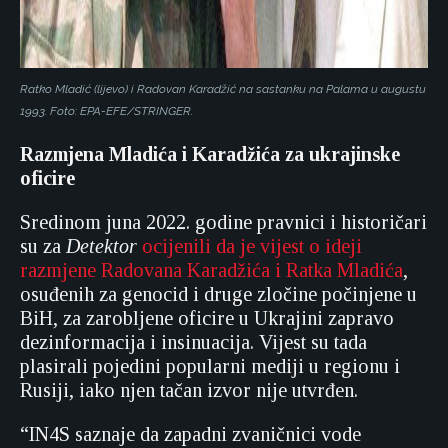
Ratko Mladić (lijevo) i Radovan Karadžić na sastanku na Palama u augustu
1993. Foto: EPA-EFE/STRINGER.
Razmjena Mladića i Karadžića za ukrajinske
oficire
Sredinom juna 2022. godine pravnici i historičari
su za
Detektor
ocijenili da je vijest o ideji
razmjene Radovana Karadžića i Ratka Mladića
,
osuđenih za genocid i druge zločine počinjene u
BiH, za zarobljene oficire u Ukrajini zapravo
dezinformacija i insinuacija. Vijest su tada
plasirali pojedini popularni mediji u regionu i
Rusiji, iako njen tačan izvor nije utvrđen.
“IN4S saznaje da zapadni zvaničnici vode