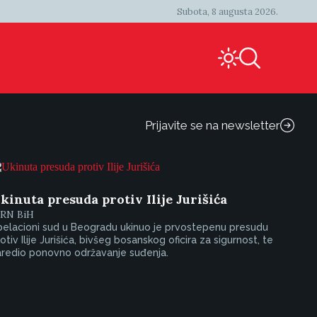
Subota, 8 augusta 2026.
Prijavite se na newsletter
kinuta presuda protiv Ilije Jurišića
IRN BiH
pelacioni sud u Beogradu ukinuo je prvostepenu presudu
otiv Ilije Jurišića, bivšeg bosanskog oficira za sigurnost, te
aredio ponovno održavanje suđenja.