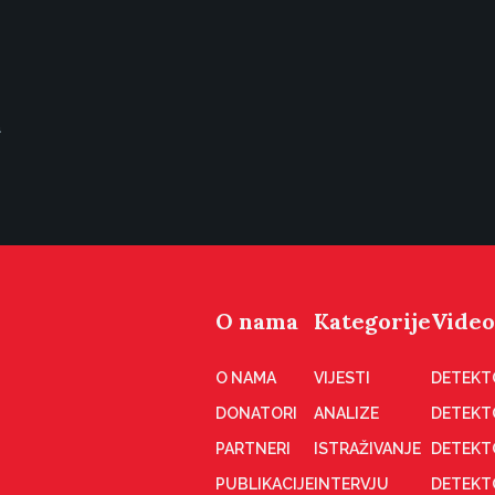
a
O nama
Kategorije
Video
O NAMA
VIJESTI
DETEKT
DONATORI
ANALIZE
DETEKT
PARTNERI
ISTRAŽIVANJE
DETEKT
PUBLIKACIJE
INTERVJU
DETEKT