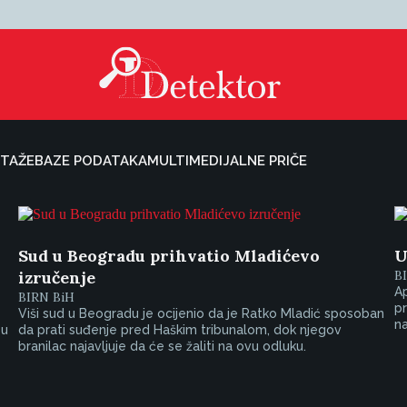
TAŽE
BAZE PODATAKA
MULTIMEDIJALNE PRIČE
Sud u Beogradu prihvatio Mladićevo
U
izručenje
B
A
BIRN BiH
pr
Viši sud u Beogradu je ocijenio da je Ratko Mladić sposoban
n
 u
da prati suđenje pred Haškim tribunalom, dok njegov
branilac najavljuje da će se žaliti na ovu odluku.