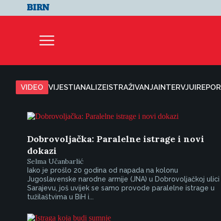
VIDEO
VIJESTI
ANALIZE
ISTRAŽIVANJA
INTERVJUI
REPOR
Dobrovoljačka: Paralelne istrage i novi
dokazi
Selma Učanbarlić
Iako je prošlo 20 godina od napada na kolonu
Jugoslavenske narodne armije (JNA) u Dobrovoljačkoj ulici
Sarajevu, još uvijek se samo provode paralelne istrage u
tužilaštvima u BiH i...