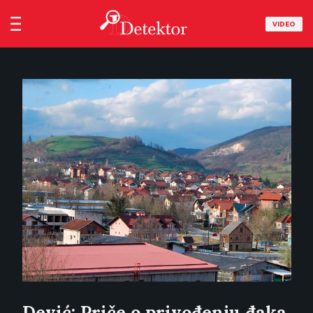
VIDEO
Dević: Priče o privođenju đaka