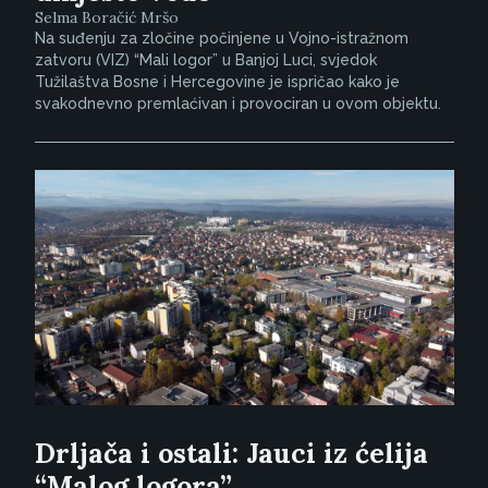
Selma Boračić Mršo
Na suđenju za zločine počinjene u Vojno-istražnom
zatvoru (VIZ) “Mali logor” u Banjoj Luci, svjedok
Tužilaštva Bosne i Hercegovine je ispričao kako je
svakodnevno premlaćivan i provociran u ovom objektu.
Drljača i ostali: Jauci iz ćelija
“Malog logora”