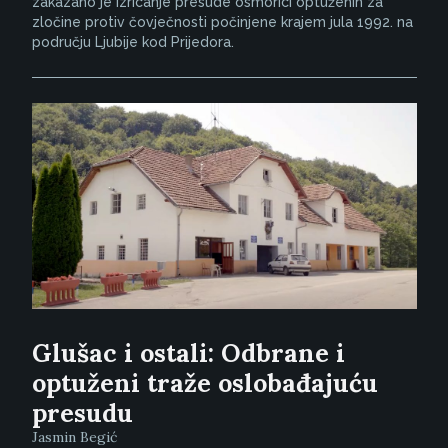
zakazano je izricanje presude osmorici optuženih za
zločine protiv čovječnosti počinjene krajem jula 1992. na
području Ljubije kod Prijedora.
Glušac i ostali: Odbrane i
optuženi traže oslobađajuću
presudu
Jasmin Begić