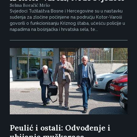
Selma Boračić Mršo
Svjedoci Tužilaštva Bosne i Hercegovine su u nastavku
suđenja za zločine počinjene na području Kotor-Varoši
govorili o funkcionisanju Kriznog štaba, učešću policije u
napadima na bošnjačka i hrvatska sela, te...
Peulić i ostali: Odvođenje i
ubijanje muškaraca