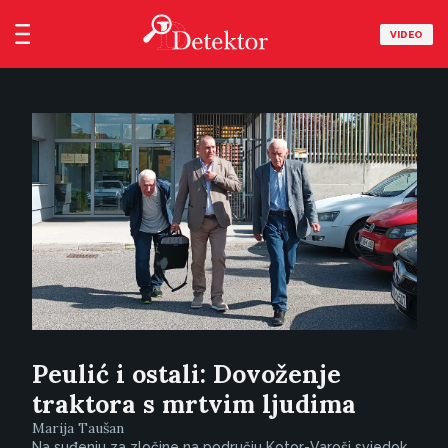
VIDEO
Peulić i ostali: Dovoženje
traktora s mrtvim ljudima
Marija Taušan
Na suđenju za zločine na području Kotor-Varoši svjedok