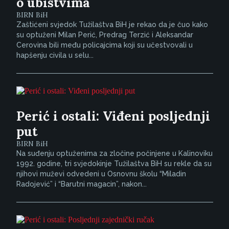
o ubistvima
BIRN BiH
Zaštićeni svjedok Tužilaštva BiH je rekao da je čuo kako
su optuženi Milan Perić, Predrag Terzić i Aleksandar
Cerovina bili među policajcima koji su učestvovali u
hapšenju civila u selu...
Perić i ostali: Viđeni posljednji
put
BIRN BiH
Na suđenju optuženima za zločine počinjene u Kalinoviku
1992. godine, tri svjedokinje Tužilaštva BiH su rekle da su
njihovi muževi odvedeni u Osnovnu školu “Miladin
Radojević” i “Barutni magacin”, nakon...