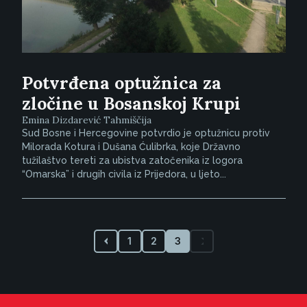
Potvrđena optužnica za
zločine u Bosanskoj Krupi
Emina Dizdarević Tahmiščija
Sud Bosne i Hercegovine potvrdio je optužnicu protiv
Milorada Kotura i Dušana Ćulibrka, koje Državno
tužilaštvo tereti za ubistva zatočenika iz logora
“Omarska” i drugih civila iz Prijedora, u ljeto...
1
2
3