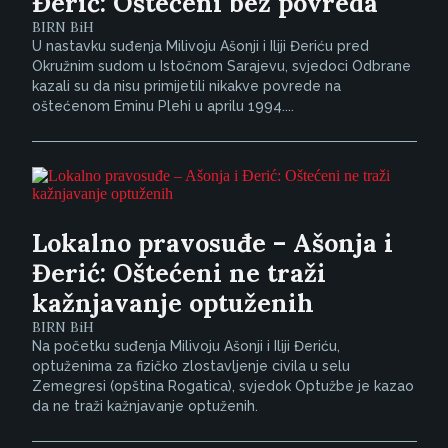
Đerić: Oštećeni bez povreda
BIRN BiH
U nastavku suđenja Milivoju Ašonji i Iliji Đeriću pred
Okružnim sudom u Istočnom Sarajevu, svjedoci Odbrane
kazali su da nisu primijetili nikakve povrede na
oštećenom Eminu Plehi u aprilu 1994....
Lokalno pravosuđe – Ašonja i
Đerić: Oštećeni ne traži
kažnjavanje optuženih
BIRN BiH
Na početku suđenja Milivoju Ašonji i Iliji Đeriću,
optuženima za fizičko zlostavljenje civila u selu
Zemegresi (opština Rogatica), svjedok Optužbe je kazao
da ne traži kažnjavanje optuženih.