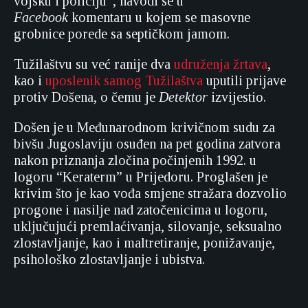
vojsku i policiju”, navodi se u
Facebook
komentaru u kojem se masovne
grobnice porede sa septičkom jamom.
Tužilaštvu su već ranije dva
udruženja
žrtava
,
kao i
uposlenik samog Tužilaštva
uputili prijave
protiv Došena, o čemu je
Detektor
izvijestio.
Došen je u Međunarodnom krivičnom sudu za
bivšu Jugoslaviju osuđen na pet godina zatvora
nakon priznanja zločina počinjenih 1992. u
logoru “Keraterm” u Prijedoru. Proglašen je
krivim što je kao vođa smjene stražara dozvolio
progone i nasilje nad zatočenicima u logoru,
uključujući premlaćivanja, silovanje, seksualno
zlostavljanje, kao i maltretiranje, ponižavanje,
psihološko zlostavljanje i ubistva.