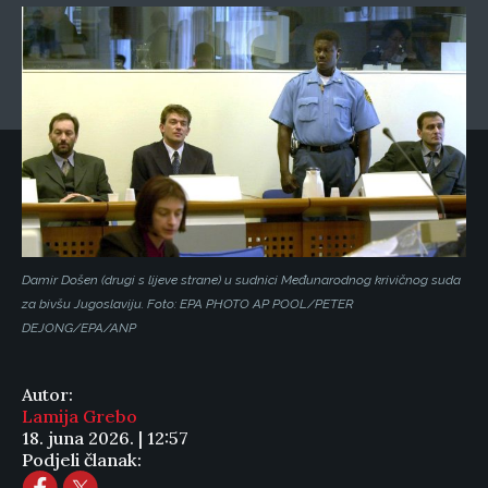
Damir Došen (drugi s lijeve strane) u sudnici Međunarodnog krivičnog suda
za bivšu Jugoslaviju. Foto: EPA PHOTO AP POOL/PETER
DEJONG/EPA/ANP
Autor:
Lamija Grebo
18. juna 2026. | 12:57
Podjeli članak: