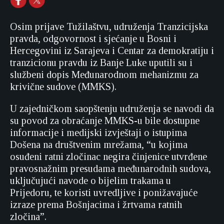
Osim prijave Tužilaštvu, udruženja Tranzicijska
pravda, odgovornost i sjećanje u Bosni i
Hercegovini iz Sarajeva i Centar za demokratiju i
tranzicionu pravdu iz Banje Luke uputili su i
službeni dopis Međunarodnom mehanizmu za
krivične sudove (MMKS).
U zajedničkom saopštenju udruženja se navodi da
su povod za obraćanje MMKS-u bile dostupne
informacije i medijski izvještaji o istupima
Došena na društvenim mrežama, “u kojima
osuđeni ratni zločinac negira činjenice utvrđene
pravosnažnim presudama međunarodnih sudova,
uključujući navode o bijelim trakama u
Prijedoru, te koristi uvredljive i ponižavajuće
izraze prema Bošnjacima i žrtvama ratnih
zločina”.