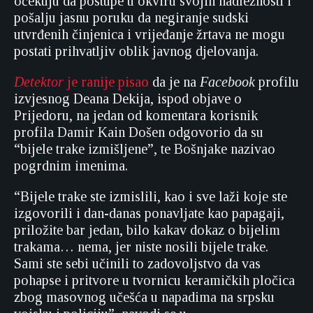
očekuju da postupe u okviru svojih nadležnosti i
pošalju jasnu poruku da negiranje sudski
utvrđenih činjenica i vrijeđanje žrtava ne mogu
postati prihvatljiv oblik javnog djelovanja.
Detektor
je ranije pisao
da je na
Facebook
profilu
izvjesnog Deana Dekija, ispod objave o
Prijedoru, na jedan od komentara korisnik
profila Damir Kain Došen odgovorio da su
“bijele trake izmišljene”, te Bošnjake nazivao
pogrdnim imenima.
“Bijele trake ste izmislili, kao i sve laži koje ste
izgovorili i dan-danas ponavljate kao papagaji,
priložite bar jedan, bilo kakav dokaz o bijelim
trakama… nema, jer niste nosili bijele trake.
Sami ste sebi učinili to zadovoljstvo da vas
pohapse i pritvore u tvornicu keramičkih pločica
zbog masovnog učešća u napadima na srpsku