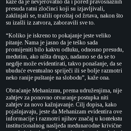
kaže da je nevjerovatno da i pored pravosnažnih
presuda ratni zločinci koji su izjavljivali,
zaklinjali se, tražili oproštaj od žrtava, nakon što
su izašli iz zatvora, zaboravili sve to.
“Koliko je iskreno to pokajanje jeste veliko
pitanje. Nama je jasno da je teško sada
promijeniti bilo kakvu odluku, odnosno presudu,
međutim, ako ništa drugo, nadamo se da se to
negdje može evidentirati, takvo ponašanje, da se
ubuduće eventualno spriječi ili se bolje razmotri
neko ranije puštanje na slobodu”, kaže ona.
Obraćanje Mehanizmu, prema udruženjima, nije
zahtjev za ponovno otvaranje postupka niti
zahtjev za novo kažnjavanje. Cilj dopisa, kako
pojašnjavaju, jeste da Mehanizam evidentira ove
informacije i razmotri njihov značaj u kontekstu
institucionalnog nasljeđa međunarodne krivične