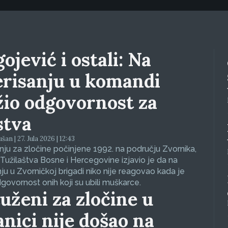
ojević i ostali: Na
erisanju u komandi
žio odgovornost za
stva
an | 27. Jula 2026 | 12:43
ju za zločine počinjene 1992. na području Zvornika,
Tužilaštva Bosne i Hercegovine izjavio je da na
nju u Zvorničkoj brigadi niko nije reagovao kada je
dgovornost onih koji su ubili muškarce.
uženi za zločine u
anici nije došao na