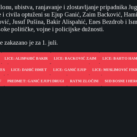
lonu, ubistva, ranjavanje i zlostavljanje pripadnika J
 i civila optuženi su Ejup Ganić, Zaim Backović, Ham
vić, Jusuf Pušina, Bakir Alispahić, Enes Bezdrob i Ism
soke političke, vojne i policijske dužnosti.
 zakazano je za 1. juli.
LICE: ALISPAHIĆ BAKIR
LICE: BACKOVIĆ ZAIM
LICE: BAHTO HAM
NES
LICE: DAHIĆ ISMET
LICE: GANIĆ EJUP
LICE: MUSLIMOVIĆ FIK
F
PREDMET: GANIĆ EJUP I DRUGI
RATNI ZLOČINI
SUD BOSNE I HE