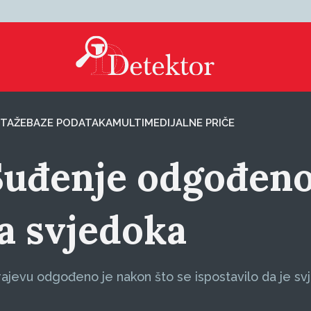
TAŽE
BAZE PODATAKA
MULTIMEDIJALNE PRIČE
: Suđenje odgođeno
za svjedoka
rajevu odgođeno je nakon što se ispostavilo da je svje