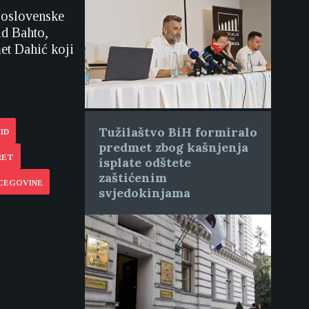
ugoslovenske
id Bahto,
et Dahić koji
Tužilaštvo BiH formiralo
ID
predmet zbog kašnjenja
RET
isplate odštete
zaštićenim
RCEGOVINE
svjedokinjama