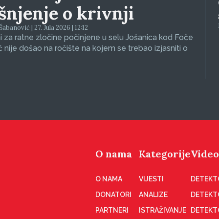
ašnjenje o krivnji
abanović | 27. Jula 2026 | 12:12
 za ratne zločine počinjene u selu Jošanica kod Foče
ć nije došao na ročište na kojem se trebao izjasniti o
O nama
Kategorije
Video
O NAMA
VIJESTI
DETEKT
DONATORI
ANALIZE
DETEKT
PARTNERI
ISTRAŽIVANJE
DETEKT