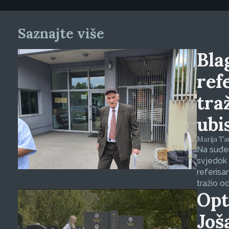
Saznajte više
Blag
ref
tra
ubi
Marija Tauš
Na suđen
svjedok 
referisa
tražio o
Opt
Još