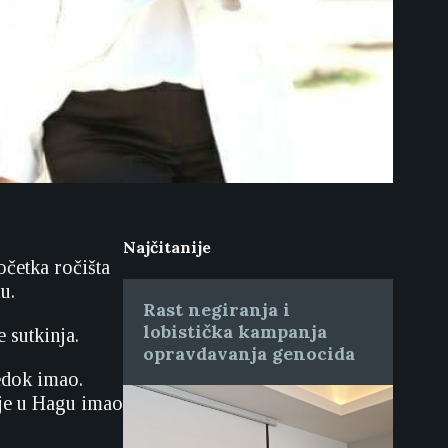
Najčitanije
očetka ročišta
u.
Rast negiranja i
lobistička kampanja
 sutkinja.
opravdavanja genocida
jedok imao.
 je u Hagu imao