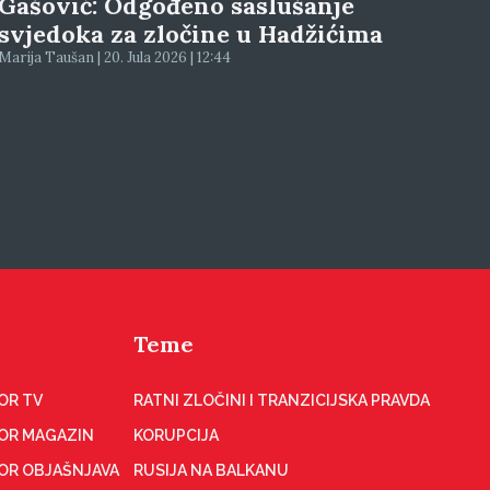
Gašović: Odgođeno saslušanje
svjedoka za zločine u Hadžićima
Marija Taušan | 20. Jula 2026 | 12:44
Teme
OR TV
RATNI ZLOČINI I TRANZICIJSKA PRAVDA
OR MAGAZIN
KORUPCIJA
OR OBJAŠNJAVA
RUSIJA NA BALKANU