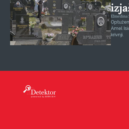
izj
Elmedina Š
Optuženi
Amel Isi
krivnji.