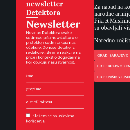
newsletter
Za napad na ko
Detektora
narodne armije
Newsletter
Fikret Muslimo
su obavljali vi
Novinari Detektora svake
sedmice pišu newslettere o
Naredno ročište
protekloj i sedmici koja nas
očekuje. Donose detalje iz
redakcije, iskrene reakcije na
GRAD: SARAJEVO
priče i kontekst o događajima
koji oblikuju našu stvarnost.
LICE: BEZDROB E
LICE: PUŠINA JUSU
Slažem se sa uslovima
korišćenja