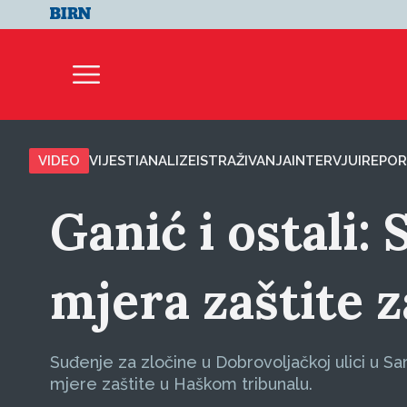
VIDEO
VIJESTI
ANALIZE
ISTRAŽIVANJA
INTERVJUI
REPOR
Ganić i ostali
mjera zaštite 
Suđenje za zločine u Dobrovoljačkoj ulici u Sa
mjere zaštite u Haškom tribunalu.