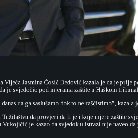
a Vijeća Jasmina Ćosić Dedović kazala je da je prije p
da je svjedočio pod mjerama zaštite u Haškom tribunal
anas da ga saslušamo dok to ne raščistimo”, kazala je
 Tužilaštvu da provjeri da li je i koje mjere zaštite sv
 Vukojičić je kazao da svjedok u istrazi nije naveo da