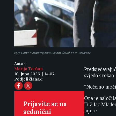
Ejup Ganić s braniteljicom Lejlom Čović. Foto: Detektor
Autor:
Marija Taušan
Predsjedavajuć
10. juna 2026. | 14:07
svjedok rekao 
Podjeli članak:
“Nećemo moći d
Ona je naložila
Prijavite se na
Tužilac Mladen
sedmični
mjere.