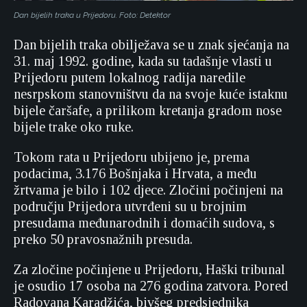
Dan bijelih traka u Prijedoru. Foto: Detektor
Dan bijelih traka obilježava se u znak sjećanja na
31. maj 1992. godine, kada su tadašnje vlasti u
Prijedoru putem lokalnog radija naredile
nesrpskom stanovništvu da na svoje kuće istaknu
bijele čaršafe, a prilikom kretanja gradom nose
bijele trake oko ruke.
Tokom rata u Prijedoru ubijeno je, prema
podacima, 3.176 Bošnjaka i Hrvata, a među
žrtvama je bilo i 102 djece. Zločini počinjeni na
području Prijedora utvrđeni su u brojnim
presudama međunarodnih i domaćih sudova, s
preko 50 pravosnažnih presuda.
Za zločine počinjene u Prijedoru, Haški tribunal
je osudio 17 osoba na 276 godina zatvora. Pored
Radovana Karadžića, bivšeg predsjednika