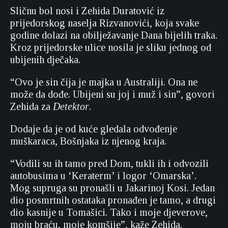
Sličnu bol nosi i Zehida Duratović iz
prijedorskog naselja Rizvanovići, koja svake
godine dolazi na obilježavanje Dana bijelih traka.
Kroz prijedorske ulice nosila je sliku jednog od
ubijenih dječaka.
“Ovo je sin čija je majka u Australiji. Ona ne
može da dođe. Ubijeni su joj i muž i sin”, govori
Zehida za
Detektor
.
Dodaje da je od kuće gledala odvođenje
muškaraca, Bošnjaka iz njenog kraja.
“Vodili su ih tamo pred Dom, tukli ih i odvozili
autobusima u ‘Keraterm’ i logor ‘Omarska’.
Mog supruga su pronašli u Jakarinoj Kosi. Jedan
dio posmrtnih ostataka pronađen je tamo, a drugi
dio kasnije u Tomašici. Tako i moje djeverove,
moju braću, moje komšije”, kaže Zehida.