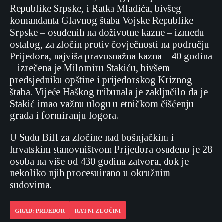
Republike Srpske, i Ratka Mladića, bivšeg
komandanta Glavnog štaba Vojske Republike
Srpske – osuđenih na doživotne kazne – između
ostalog, za zločin protiv čovječnosti na području
Prijedora, najviša pravosnažna kazna – 40 godina
– izrečena je Milomiru Stakiću, bivšem
predsjedniku opštine i prijedorskog Kriznog
štaba. Vijeće Haškog tribunala je zaključilo da je
Stakić imao važnu ulogu u etničkom čišćenju
grada i formiranju logora.
U Sudu BiH za zločine nad bošnjačkim i
hrvatskim stanovništvom Prijedora osuđeno je 28
osoba na više od 430 godina zatvora, dok je
nekoliko njih procesuirano u okružnim
sudovima.
GRAD: PRIJEDOR
RATNI ZLOČINI