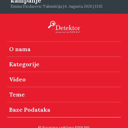
kampanje
Emina Dizdarević Tahmiščija | 6. Augusta 2026 | 13:15
O nama
Kategorije
Video
Teme
Baze Podataka
© Sva prava zadržana BIRN BiH.