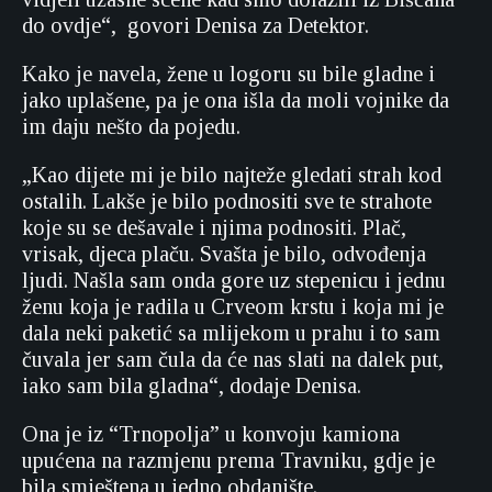
do ovdje“, govori Denisa za Detektor.
Kako je navela, žene u logoru su bile gladne i
jako uplašene, pa je ona išla da moli vojnike da
im daju nešto da pojedu.
„Kao dijete mi je bilo najteže gledati strah kod
ostalih. Lakše je bilo podnositi sve te strahote
koje su se dešavale i njima podnositi. Plač,
vrisak, djeca plaču. Svašta je bilo, odvođenja
ljudi. Našla sam onda gore uz stepenicu i jednu
ženu koja je radila u Crveom krstu i koja mi je
dala neki paketić sa mlijekom u prahu i to sam
čuvala jer sam čula da će nas slati na dalek put,
iako sam bila gladna“, dodaje Denisa.
Ona je iz “Trnopolja” u konvoju kamiona
upućena na razmjenu prema Travniku, gdje je
bila smještena u jedno obdanište.