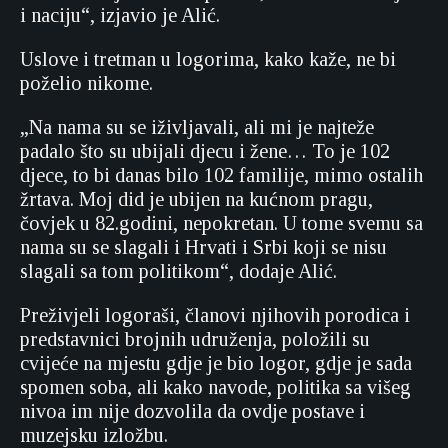
i naciju“, izjavio je Alić.
Uslove i tretman u logorima, kako kaže, ne bi
poželio nikome.
„Na nama su se iživljavali, ali mi je najteže
padalo što su ubijali djecu i žene… To je 102
djece, to bi danas bilo 102 familije, mimo ostalih
žrtava. Moj did je ubijen na kućnom pragu,
čovjek u 82.godini, nepokretan. U tome svemu sa
nama su se slagali i Hrvati i Srbi koji se nisu
slagali sa tom politikom“, dodaje Alić.
Preživjeli logoraši, članovi njihovih porodica i
predstavnici brojnih udruženja, položili su
cvijeće na mjestu gdje je bio logor, gdje je sada
spomen soba, ali kako navode, politika sa višeg
nivoa im nije dozvolila da ovdje postave i
muzejsku izložbu.