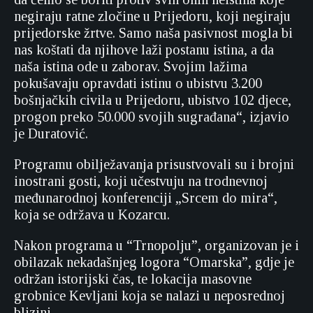
negiraju ratne zločine u Prijedoru, koji negiraju
prijedorske žrtve. Samo naša pasivnost mogla bi
nas koštati da njihove laži postanu istina, a da
naša istina ode u zaborav. Svojim lažima
pokušavaju opravdati istinu o ubistvu 3.200
bošnjačkih civila u Prijedoru, ubistvo 102 djece,
progon preko 50.000 svojih sugrađana“, izjavio
je Duratović.
Programu obilježavanja prisustvovali su i brojni
inostrani gosti, koji učestvuju na trodnevnoj
međunarodnoj konferenciji „Srcem do mira“,
koja se održava u Kozarcu.
Nakon programa u “Trnopolju”, organizovan je i
obilazak nekadašnjeg logora “Omarska”, gdje je
održan istorijski čas, te lokacija masovne
grobnice Kevljani koja se nalazi u neposrednoj
blizini.