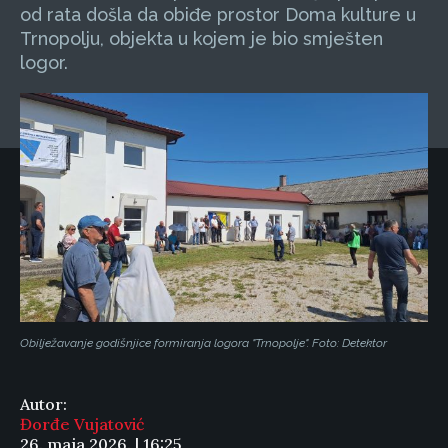
od rata došla da obiđe prostor Doma kulture u
Trnopolju, objekta u kojem je bio smješten
logor.
Obilježavanje godišnjice formiranja logora "Trnopolje". Foto: Detektor
Autor:
Đorđe Vujatović
26. maja 2026. | 16:25