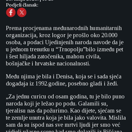
Podjeli članak:
Prema procjenama međunarodnih humanitarnih
organizacija, kroz logor je prošlo oko 20.000
osoba, a podaci Ujedinjenih naroda navode da je
u jednom trenutku u “Trnopolju”bilo između pet
i šest hiljada zatočenika, mahom civila,
bošnjačke i hrvatske nacionalnosti.
Među njima je bila i Denisa, koja se i sada sjeća
događaja iz 1992.godine, posebno gladi i žeđi.
„Za jednu curicu od osam godina, tu je bilo puno
naroda koji je ležao po podu. Galamili su,
tjeralisu nas da požurimo. Kao dijete, sjećam se
te zemlje unutra koja je bila jako valovita. Mislila
sam da su ispod nas sve mrtvi ljudi jer smo već
vidjeli užasne scene kad smo dolazili iz Bišćana