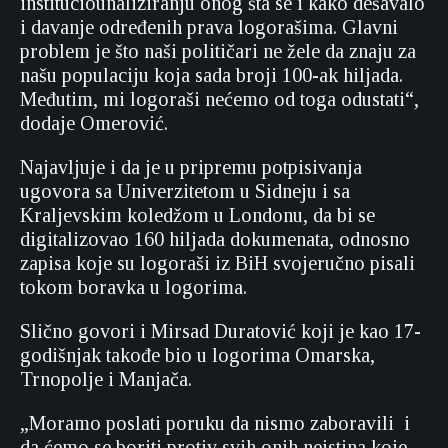
instituciounaliziranju onog šta se i kako dešavalo
i davanje određenih prava logorašima. Glavni
problem je što naši političari ne žele da znaju za
našu populaciju koja sada broji 100-ak hiljada.
Međutim, mi logoraši nećemo od toga odustati“,
dodaje Omerović.
Najavljuje i da je u pripremu potpisivanja
ugovora sa Univerzitetom u Sidneju i sa
Kraljevskim koledžom u Londonu, da bi se
digitalizovao 160 hiljada dokumenata, odnosno
zapisa koje su logoraši iz BiH svojeručno pisali
tokom boravka u logorima.
Slično govori i Mirsad Duratović koji je kao 17-
godišnjak takođe bio u logorima Omarska,
Trnopolje i Manjača.
„Moramo poslati poruku da nismo zaboravili i
da ćemo se boriti protiv svih onih neistina koje