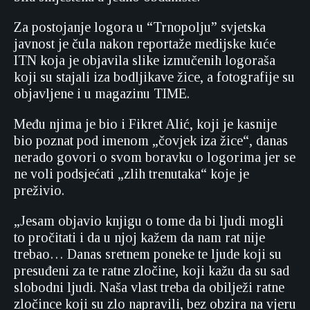
Za postojanje logora u “Trnopolju” svjetska
javnost je čula nakon reportaže medijske kuće
ITN koja je objavila slike izmučenih logoraša
koji su stajali iza bodljikave žice, a fotografije su
objavljene i u magazinu TIME.
Među njima je bio i Fikret Alić, koji je kasnije
bio poznat pod imenom „čovjek iza žice“, danas
nerado govori o svom boravku o logorima jer se
ne voli podsjećati „zlih trenutaka“ koje je
preživio.
„Jesam objavio knjigu o tome da bi ljudi mogli
to pročitati i da u njoj kažem da nam rat nije
trebao… Danas sretnem poneke te ljude koji su
presuđeni za te ratne zločine, koji kažu da su sad
slobodni ljudi. Naša vlast treba da obilježi ratne
zločince koji su zlo napravili, bez obzira na vjeru