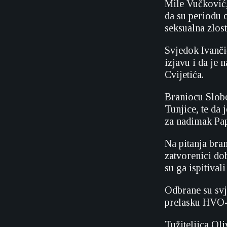
Mile Vučković,
da su periodu 
seksualna zlos
Svjedok Ivančić
izjavu i da je
Cvijetića.
Braniocu Slobo
Tunjice, te da
za nadimak Pap
Na pitanja bra
zatvorenici dob
su ga ispitival
Odbrane su svj
prelasku HVO-a
Tužiteljica Ol