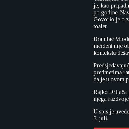
je, kao pripad
po godine. Nav
Govorio je o z
toalet.
Branilac Miodr
incident nije 
kontekstu deša
Predsjedavajuć
predmetima ratn
da je u ovom p
Rajko Drljača 
njega razdvoje
U spis je uved
3. juli.