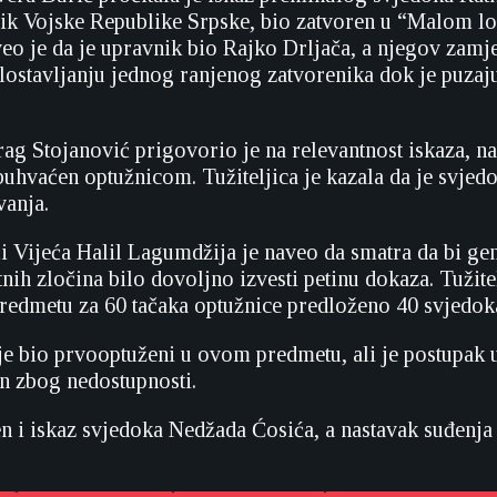
nik Vojske Republike Srpske, bio zatvoren u “Malom lo
eo je da je upravnik bio Rajko Drljača, a njegov zamj
lostavljanju jednog ranjenog zatvorenika dok je puzaju
ag Stojanović prigovorio je na relevantnost iskaza, na
obuhvaćen optužnicom. Tužiteljica je kazala da je svje
vanja.
i Vijeća Halil Lagumdžija je naveo da smatra da bi ge
ih zločina bilo dovoljno izvesti petinu dokaza. Tužitel
redmetu za 60 tačaka optužnice predloženo 40 svjedok
je bio prvooptuženi u ovom predmetu, ali je postupak 
n zbog nedostupnosti.
en i iskaz svjedoka Nedžada Ćosića, a nastavak suđenja