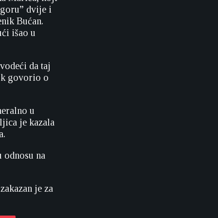
goru” dvije i
enik Bućan.
ći išao u
vodeći da taj
dok govorio o
neralno u
jica je kazala
a.
u odnosu na
 zakazan je za