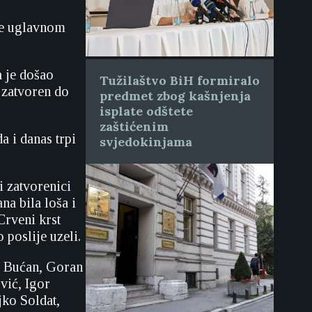
 je uglavnom
a je došao
Tužilaštvo BiH formiralo
 zatvoren do
predmet zbog kašnjenja
isplate odštete
zaštićenim
a i danas trpi
svjedokinjama
i zatvorenici
na bila loša i
Crveni krst
 poslije uzeli.
ć Bućan, Goran
vić, Igor
jko Soldat,