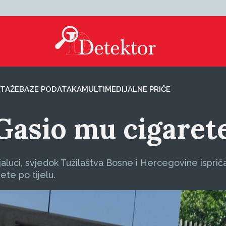
TAŽE
BAZE PODATAKA
MULTIMEDIJALNE PRIČE
: Gasio mu cigaret
uci, svjedok Tužilaštva Bosne i Hercegovine ispričao 
te po tijelu.