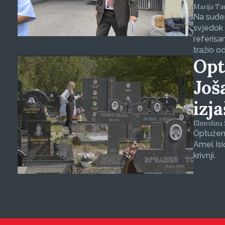
Marija Tauš
Na suđen
svjedok 
referisa
tražio o
Opt
Još
izj
Elmedina Š
Optuženi
Amel Isi
krivnji.