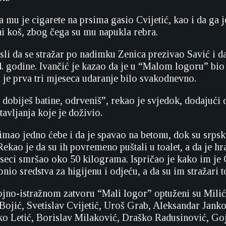
da mu je cigarete na prsima gasio Cvijetić, kao i da ga
i koš, zbog čega su mu napukla rebra.
sli da se stražar po nadimku Zenica prezivao Savić i d
 godine. Ivančić je kazao da je u “Malom logoru” bio
a je prva tri mjeseca udaranje bilo svakodnevno.
dobiješ batine, odrveniš”, rekao je svjedok, dodajući d
tavljanja koje je doživio.
 imao jedno ćebe i da je spavao na betonu, dok su srpsk
Rekao je da su ih povremeno puštali u toalet, a da je hra
eseci smršao oko 50 kilograma. Ispričao je kako im je 
onio sredstva za higijenu i odjeću, a da su im stražari to
ojno-istražnom zatvoru “Mali logor” optuženi su Mili
Bojić, Svetislav Cvijetić, Uroš Grab, Aleksandar Janko
ko Letić, Borislav Milaković, Draško Radusinović, Go