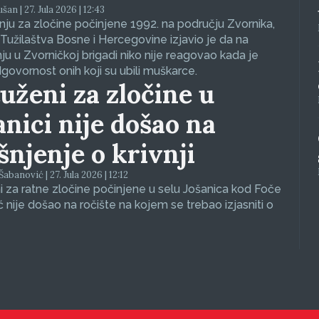
an | 27. Jula 2026 | 12:43
ju za zločine počinjene 1992. na području Zvornika,
Tužilaštva Bosne i Hercegovine izjavio je da na
nju u Zvorničkoj brigadi niko nije reagovao kada je
dgovornost onih koji su ubili muškarce.
uženi za zločine u
anici nije došao na
ašnjenje o krivnji
abanović | 27. Jula 2026 | 12:12
 za ratne zločine počinjene u selu Jošanica kod Foče
ć nije došao na ročište na kojem se trebao izjasniti o