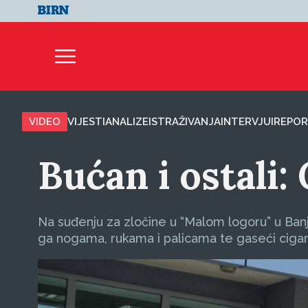
VIDEO
VIJESTI
ANALIZE
ISTRAŽIVANJA
INTERVJUI
REPOR
Bućan i ostali
Na suđenju za zločine u “Malom logoru” u Banjal
ga nogama, rukama i palicama te gaseći cigare