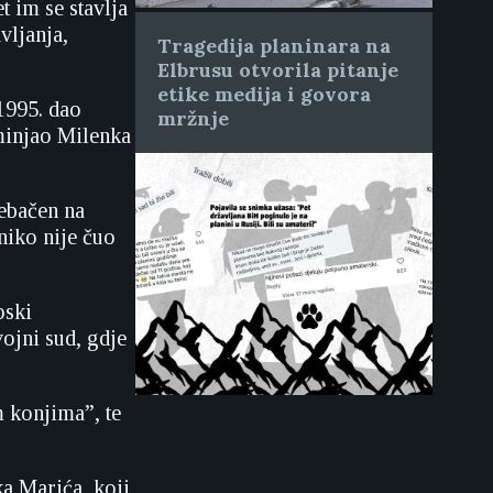
 im se stavlja
vljanja,
Tragedija planinara na
Elbrusu otvorila pitanje
etike medija i govora
 1995. dao
mržnje
ominjao Milenka
rebačen na
niko nije čuo
pski
vojni sud, gdje
 konjima”, te
ka Marića, koji