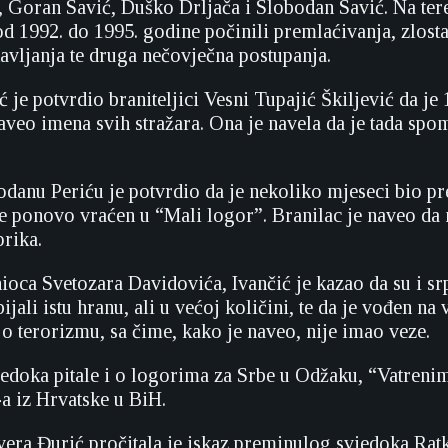
 Goran Savić, Duško Drljača i Slobodan Savić. Na teret
od 1992. do 1995. godine počinili premlaćivanja, zlosta
tavljanja te druga nečovječna postupanja.
 je potvrdio braniteljici Vesni Tupajić Škiljević da je
 naveo imena svih stražara. Ona je navela da je tada sp
danu Periću je potvrdio da je nekoliko mjeseci bio p
 je ponovo vraćen u “Mali logor”. Branilac je naveo da 
rika.
nioca Svetozara Davidovića, Ivančić je kazao da su i sr
ijali istu hranu, ali u većoj količini, te da je vođen na 
i o terorizmu, sa čime, kako je naveo, nije imao veze.
edoka pitale i o logorima za Srbe u Odžaku, “Vatrenim
 iz Hrvatske u BiH.
ivera Đurić pročitala je iskaz preminulog svjedoka Rat