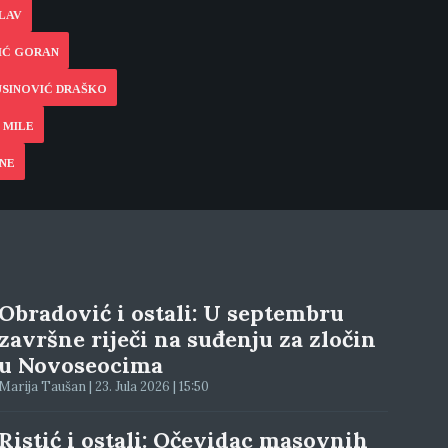
SLAV
GIĆ GORAN
USINOVIĆ DRAŠKO
 MILE
INE
Obradović i ostali: U septembru
završne riječi na suđenju za zločin
u Novoseocima
Marija Taušan | 23. Jula 2026 | 15:50
Ristić i ostali: Očevidac masovnih