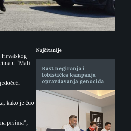
Najčitanije
ik Hrvatskog
cima u “Mali
Rast negiranja i
lobistička kampanja
opravdavanja genocida
vjedočeći
ka, kako je čuo
 na prsima”,