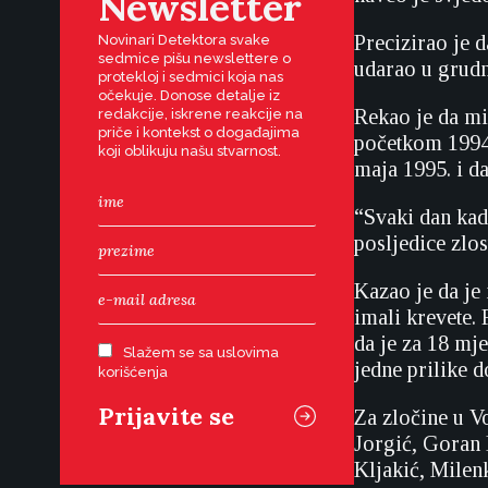
Newsletter
Precizirao je 
Novinari Detektora svake
sedmice pišu newslettere o
udarao u grudn
protekloj i sedmici koja nas
očekuje. Donose detalje iz
Rekao je da mi
redakcije, iskrene reakcije na
priče i kontekst o događajima
početkom 1994.
koji oblikuju našu stvarnost.
maja 1995. i d
“Svaki dan kad 
posljedice zlos
Kazao je da je
imali krevete. 
da je za 18 mj
Slažem se sa uslovima
jedne prilike d
korišćenja
Za zločine u V
Jorgić, Goran 
Kljakić, Milen