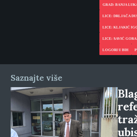
GRAD: BANJA LUK
LICE: DRLJAČA D
LICE: KLJAKIĆ IG
LICE: SAVIĆ GORA
LOGORI U BIH
P
Saznajte više
Blag
ref
tra
ubi