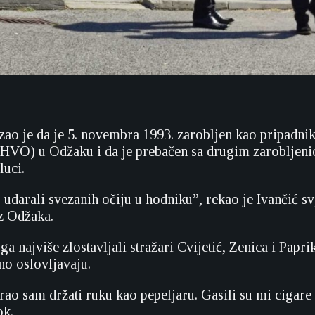
kazao je da je 5. novembra 1993. zarobljen kao pripadn
(HVO) u Odžaku i da je prebačen sa drugim zarobljeni
luci.
udarali svezanih očiju u hodniku”, rekao je Ivančić s
z Odžaka.
ga najviše zlostavljali stražari Cvijetić, Zenica i Papri
o oslovljavaju.
orao sam držati ruku kao pepeljaru. Gasili su mi cigare
ok.