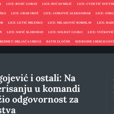
A
LICE: BOJIĆ GORAN
LICE: BUĆAN MILIĆ
LICE: CVIJETIĆ SVETI
UŠKO
LICE: GRAB UROŠ
LICE: JANKOVIĆ ALEKSANDAR
LICE: JOR
OR
LICE: LETIĆ MILENKO
LICE: MILAKOVIĆ BORISLAV
LICE: RAD
N
LICE: SAVIĆ SLOBODAN
LICE: SOLDAT GOJKO
LICE: VUČKOVIĆ
REDMET: DRLJAČA I DRUGI
RATNI ZLOČINI
SUD BOSNE I HERCEGOV
ojević i ostali: Na
erisanju u komandi
žio odgovornost za
stva