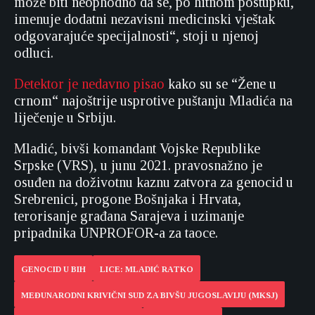
može biti neophodno da se, po hitnom postupku,
imenuje dodatni nezavisni medicinski vještak
odgovarajuće specijalnosti“, stoji u njenoj
odluci.
Detektor je nedavno pisao
kako su se “Žene u
crnom“ najoštrije usprotive puštanju Mladića na
liječenje u Srbiju.
Mladić, bivši komandant Vojske Republike
Srpske (VRS), u junu 2021. pravosnažno je
osuđen na doživotnu kaznu zatvora za genocid u
Srebrenici, progone Bošnjaka i Hrvata,
terorisanje građana Sarajeva i uzimanje
pripadnika UNPROFOR-a za taoce.
GENOCID U BIH
LICE: MLADIĆ RATKO
MEĐUNARODNI KRIVIČNI SUD ZA BIVŠU JUGOSLAVIJU (MKSJ)