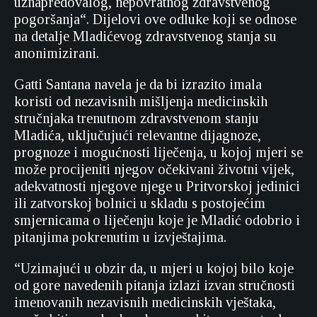
uznapredovalog, nepovratnog zdravstvenog
pogoršanja“. Dijelovi ove odluke koji se odnose
na detalje Mladićevog zdravstvenog stanja su
anonimizirani.
Gatti Santana navela je da bi izrazito imala
koristi od nezavisnih mišljenja medicinskih
stručnjaka trenutnom zdravstvenom stanju
Mladića, uključujući relevantne dijagnoze,
prognoze i mogućnosti liječenja, u kojoj mjeri se
može procijeniti njegov očekivani životni vijek,
adekvatnosti njegove njege u Pritvorskoj jedinici
ili zatvorskoj bolnici u skladu s postojećim
smjernicama o liječenju koje je Mladić odobrio i
pitanjima pokrenutim u izvještajima.
“Uzimajući u obzir da, u mjeri u kojoj bilo koje
od gore navedenih pitanja izlazi izvan stručnosti
imenovanih nezavisnih medicinskih vještaka,