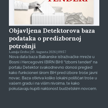
Objavljena Detektorova baza
podataka o predizbornoj
potrošnji
Lamija Grebo | 10. Augusta 2026 | 09:57
Nova data baza Balkanske istraživačke mreže u
Bosni i Hercegovini (BIRN BiH) “Izborni tenderi“ na
portalu Detektor svakodnevno donosi pregled
kako funkcioneri širom BiH pred izbore troše javni
novac. Baza otkriva koliko lokalni političari troše u
vašem gradu i na višim nivoima, te kako
pokušavaju kupiti naklonost budžetskim novcem.