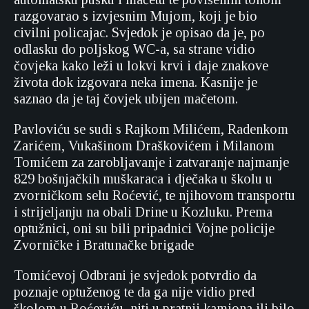
razgovarao s izvjesnim Mujom, koji je bio
civilni policajac. Svjedok je opisao da je, po
odlasku do poljskog WC-a, sa strane vidio
čovjeka kako leži u lokvi krvi i daje znakove
života dok izgovara neka imena. Kasnije je
saznao da je taj čovjek ubijen mačetom.
Pavloviću se sudi s Rajkom Milićem, Radenkom
Zarićem, Vukašinom Draškovićem i Milanom
Tomićem za zarobljavanje i zatvaranje najmanje
829 bošnjačkih muškaraca i dječaka u školu u
zvorničkom selu Roćević, te njihovom transportu
i strijeljanju na obali Drine u Kozluku. Prema
optužnici, oni su bili pripadnici Vojne policije
Zvorničke i Bratunačke brigade
Tomićevoj Odbrani je svjedok potvrdio da
poznaje optuženog te da ga nije vidio pred
školom u Roćeviću, niti u pratnji kamiona ili bilo