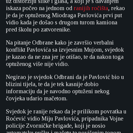
uz distorziju slike i glasa, a koji je s davanjem
iskaza počeo na jednom od
ranijih ročišta
, rekao
je da je optuženog Miodraga Pavlovića prvi put
vidio kada je došao s drugom turom kamiona
pred školu po zatvorenike.
Na pitanje Odbrane kako je završio verbalni
konflikt Pavlovića sa izvjesnim Mujom, svjedok
je kazao da ne zna jer je otišao, te da nakon toga
optuženog više nije vidio.
Negirao je svjedok Odbrani da je Pavlović bio u
blizini tijela, te da je tek kasnije dobio
informaciju da je navodno optuženi nekog
čovjeka udario mačetom.
Svjedok je ranije rekao da je prilikom povratka u
Roćević vidio Miju Pavlovića, pripadnika Vojne
policije Zvorničke brigade, koji je nosio
automatsku pušku i mačetu te povišenim tonom