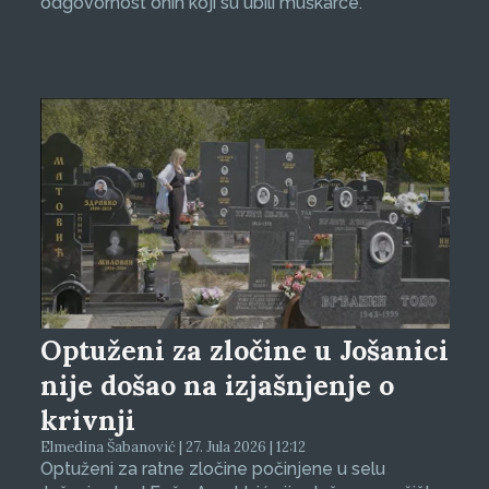
odgovornost onih koji su ubili muškarce.
Optuženi za zločine u Jošanici
nije došao na izjašnjenje o
krivnji
Elmedina Šabanović | 27. Jula 2026 | 12:12
Optuženi za ratne zločine počinjene u selu