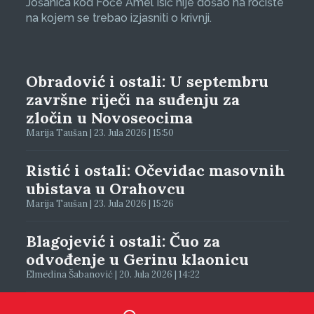
Jošanica kod Foče Amel Isić nije došao na ročište
na kojem se trebao izjasniti o krivnji.
Obradović i ostali: U septembru
završne riječi na suđenju za
zločin u Novoseocima
Marija Taušan | 23. Jula 2026 | 15:50
Ristić i ostali: Očevidac masovnih
ubistava u Orahovcu
Marija Taušan | 23. Jula 2026 | 15:26
Blagojević i ostali: Čuo za
odvođenje u Gerinu klaonicu
Elmedina Šabanović | 20. Jula 2026 | 14:22