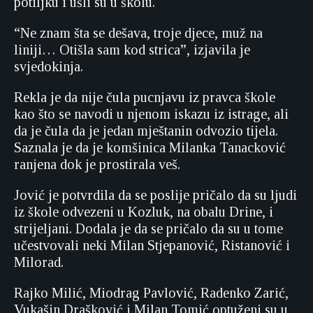
potiljku i ušli su u školu.
“Ne znam šta se dešava, troje djece, muž na
liniji… Otišla sam kod strica”, izjavila je
svjedokinja.
Rekla je da nije čula pucnjavu iz pravca škole
kao što se navodi u njenom iskazu iz istrage, ali
da je čula da je jedan mještanin odvozio tijela.
Saznala je da je komšinica Milanka Tanacković
ranjena dok je prostirala veš.
Jović je potvrdila da se poslije pričalo da su ljudi
iz škole odvezeni u Kozluk, na obalu Drine, i
strijeljani. Dodala je da se pričalo da su u tome
učestvovali neki Milan Stjepanović, Ristanović i
Milorad.
Rajko Milić, Miodrag Pavlović, Radenko Zarić,
Vukašin Drašković i Milan Tomić optuženi su u