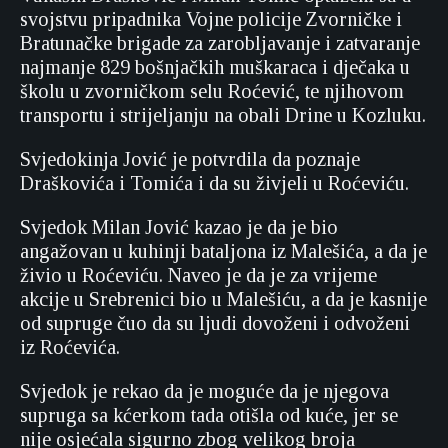
svojstvu pripadnika Vojne policije Zvorničke i
Bratunačke brigade za zarobljavanje i zatvaranje
najmanje 829 bošnjačkih muškaraca i dječaka u
školu u zvorničkom selu Roćević, te njihovom
transportu i strijeljanju na obali Drine u Kozluku.
Svjedokinja Jović je potvrdila da poznaje
Draškovića i Tomića i da su živjeli u Roćeviću.
Svjedok Milan Jović kazao je da je bio
angažovan u kuhinji bataljona iz Malešića, a da je
živio u Roćeviću. Naveo je da je za vrijeme
akcije u Srebrenici bio u Malešiću, a da je kasnije
od supruge čuo da su ljudi dovoženi i odvoženi
iz Roćevića.
Svjedok je rekao da je moguće da je njegova
supruga sa kćerkom tada otišla od kuće, jer se
nije osjećala sigurno zbog velikog broja