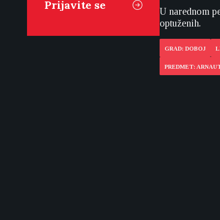
U narednom per
optuženih.
GRAD: DOBOJ
L
PREDMET: ARNAUT