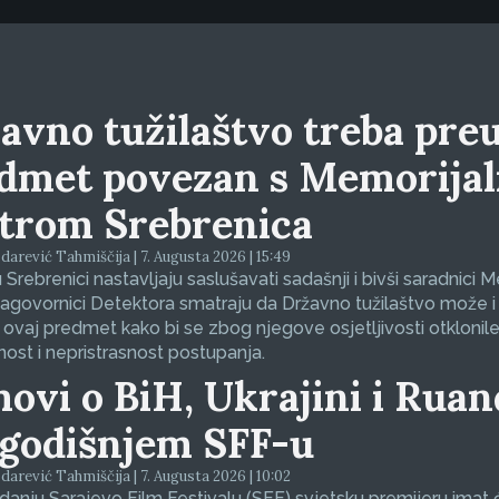
avno tužilaštvo treba preu
dmet povezan s Memorija
trom Srebrenica
arević Tahmiščija | 7. Augusta 2026 | 15:49
 Srebrenici nastavljaju saslušavati sadašnji i bivši saradnici 
sagovornici Detektora smatraju da Državno tužilaštvo može i
 ovaj predmet kako bi se zbog njegove osjetljivosti otklonil
nost i nepristrasnost postupanja.
movi o BiH, Ukrajini i Ruan
godišnjem SFF-u
arević Tahmiščija | 7. Augusta 2026 | 10:02
zdanju Sarajevo Film Festivalu (SFF) svjetsku premijeru imat 