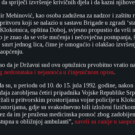
 da spriječi izvršenje krivičnih djela i da kazni njihov
r Mehinović, kao osoba zadužena za nadzor i zaštitu r
pritvoru koji se nalazio u sastavu Brigade u zgradi ‘s
 Klokotnica, opština Doboj, svjesno propustio da vrši 
o je znao da se vrše mučenja i nečovječna postupanja, š
smrt jednog lica, čime je omogućio i olakšao izvršenj
 saopćenju.
ao da je Državni sud ovu optužnicu prvobitno vratio n
g nedostataka i nejasnoća u činjeničnom opisu
.
da su, u periodu od 10. do 15. jula 1992. godine, nakon 
aja zarobljena četiri pripadnika Vojske Republike Sr
držali u pritvorskim prostorijama vojne policije u Kloko
storijama, gdje su svakodnevno bili izloženi fizičko
bez da im je pružena medicinska pomoć zbog zadobijen
ostupna u obližnjoj ambulanti”,
naveli su ranije u saopć