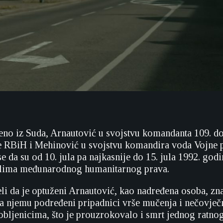
eno iz Suda, Arnautović u svojstvu komandanta 109. d
e RBiH i Mehinović u svojstvu komandira voda Vojne 
se da su od 10. jula pa najkasnije do 15. jula 1992. god
ilima međunarodnog humanitarnog prava.
eli da je optuženi Arnautović, kao nadređena osoba, zn
da njemu podređeni pripadnici vrše mučenja i nečovječ
obljenicima, što je prouzrokovalo i smrt jednog ratnog