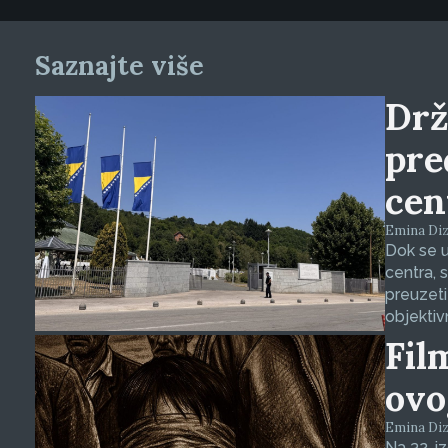
Saznajte više
Drž
pre
cen
Emina Dizd
Dok se u
centra, 
preuzeti
objektiv
Fil
ovo
Emina Dizd
Na 32. i