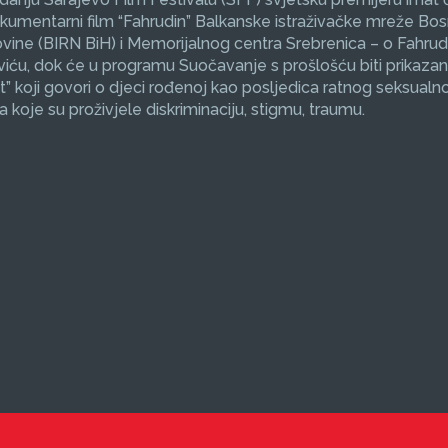
okumentarni film “Fahrudin” Balkanske istraživačke mreže Bos
ine (BIRN BiH) i Memorijalnog centra Srebrenica – o Fahrud
ću, dok će u programu Suočavanje s prošlošću biti prikazan
et” koji govori o djeci rođenoj kao posljedica ratnog seksualno
koje su proživjele diskriminaciju, stigmu, traumu.