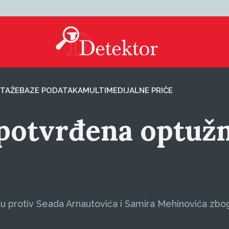
TAŽE
BAZE PODATAKA
MULTIMEDIJALNE PRIČE
otvrđena optužni
 protiv Seada Arnautovića i Samira Mehinovića zbog 