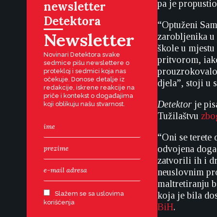
pa je propustio
newsletter
Detektora
“Optuženi Sami
Newsletter
zarobljenika u 
škole u mjestu
Novinari Detektora svake
pritvorom, iak
sedmice pišu newslettere o
prouzrokovalo 
protekloj i sedmici koja nas
očekuje. Donose detalje iz
djela”, stoji u
redakcije, iskrene reakcije na
priče i kontekst o događajima
Detektor
je pis
koji oblikuju našu stvarnost.
Tužilaštvu
zbo
“Oni se terete 
odvojena događ
zatvorili ih i 
neuslovnim pro
maltretiranju 
Slažem se sa uslovima
koja je bila d
korišćenja
BiH
.