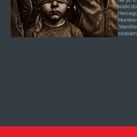
kratki d
Hercegov
Muminovi
“Identit
osobama 