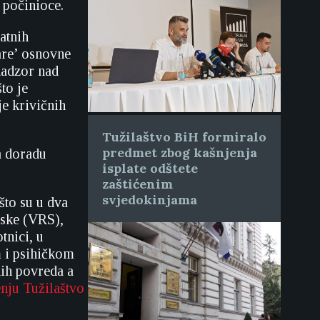
e počinioce.
atnih
tare’ osnovne
nadzor nad
to je
e krivičnih
Tužilaštvo BiH formiralo
predmet zbog kašnjenja
a doradu
isplate odštete
zaštićenim
svjedokinjama
što su u dva
pske (VRS),
tnici, u
m i psihičkom
ih povreda a
enju Tužilaštvo