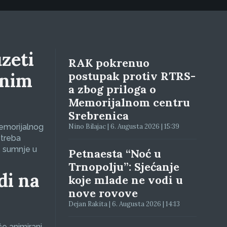
zeti
RAK pokrenuo
lnim
postupak protiv RTRS-
a zbog priloga o
Memorijalnom centru
Srebrenica
Memorijalnog
Nino Bilajac | 6. Augusta 2026 | 15:39
 treba
e sumnje u
Petnaesta “Noć u
Trnopolju”: Sjećanje
di na
koje mlade ne vodi u
nove rovove
Dejan Rakita | 6. Augusta 2026 | 14:13
će animirani