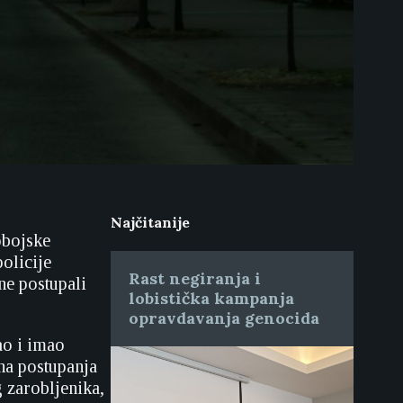
Najčitanije
obojske
policije
Rast negiranja i
ine postupali
lobistička kampanja
opravdavanja genocida
ao i imao
na postupanja
 zarobljenika,