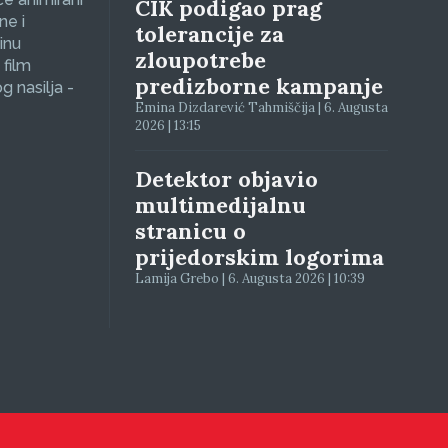
CIK podigao prag
ne i
tolerancije za
inu
zloupotrebe
 film
predizborne kampanje
g nasilja -
Emina Dizdarević Tahmiščija | 6. Augusta
2026 | 13:15
Detektor objavio
multimedijalnu
stranicu o
prijedorskim logorima
Lamija Grebo | 6. Augusta 2026 | 10:39