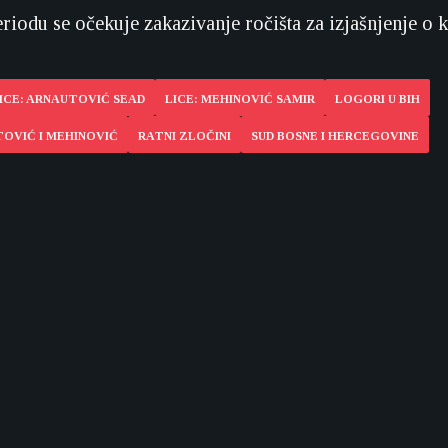
iodu se očekuje zakazivanje ročišta za izjašnjenje o k
ICE: ARNAUTOVIĆ SEAD
LICE: MEHINOVIĆ SAMIR
LOGORI U BIH
OVIĆ I MEHINOVIĆ
RATNI ZLOČINI
SUD BOSNE I HERCEGOVINE