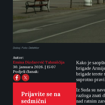
Doboj. Foto: Detektor
Autor:
Emina Dizdarević Tahmiščija
Kako je saopšt
30. januara 2026. | 15:07
brigade Armij
Podjeli članak:
brigade terete 
suprotno prav
Iz Suda su nav
Prijavite se na
razloga znati 
sedmični
nad ratnim zar