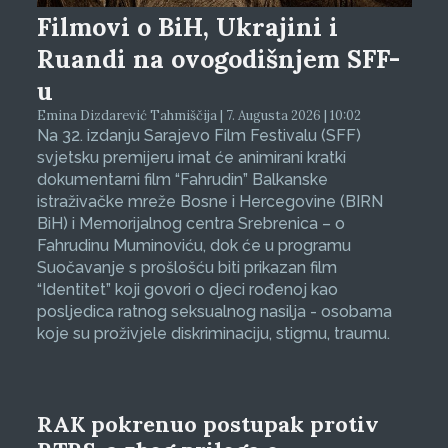
Filmovi o BiH, Ukrajini i
Ruandi na ovogodišnjem SFF-
u
Emina Dizdarević Tahmiščija | 7. Augusta 2026 | 10:02
Na 32. izdanju Sarajevo Film Festivalu (SFF)
svjetsku premijeru imat će animirani kratki
dokumentarni film “Fahrudin” Balkanske
istraživačke mreže Bosne i Hercegovine (BIRN
BiH) i Memorijalnog centra Srebrenica – o
Fahrudinu Muminoviću, dok će u programu
Suočavanje s prošlošću biti prikazan film
“Identitet” koji govori o djeci rođenoj kao
posljedica ratnog seksualnog nasilja - osobama
koje su proživjele diskriminaciju, stigmu, traumu.
RAK pokrenuo postupak protiv