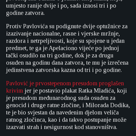
umjesto ranije dvije i po, sada iznosi tri i po
godine zatvora.
Protiv Pavlovića su podignute dvije optužnice za
izazivanje nacionalne, rasne i vjerske mržnje,
razdora i netrpeljivosti, koje su spojene u jedan
predmet, te ga je Apelaciono vijeće po jednoj
tački osudilo na tri godine, dok je za drugu
osuđen na godinu dana zatvora, te mu je izrečena
jedinstvena zatvorska kazna od tri i po godine.
Pavlović je prvostepenom presudom proglašen
krivim
jer je postavio plakat Ratka Mladića, koji
je presudom međunarodnog suda osuđen za
genocid i druge ratne zločine, i Milorada Dodika,
te je bio svjestan da navedenim djelom veliča
ratnog zločinca, kao i da takvo postupanje može
izazvati strah i nesigurnost kod stanovništva.