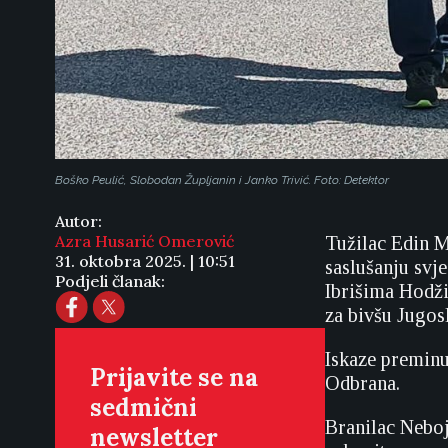
Boško Peulić, Slobodan Župljanin i Janko Trivić. Foto: Detektor
Autor:
Azra Husarić Omerović
Tužilac Edin M
31. oktobra 2025. | 10:51
saslušanju sv
Podjeli članak:
Ibrišima Hodži
za bivšu Jugos
Iskaze preminul
Prijavite se na
Odbrana.
sedmični
Branilac Neboj
newsletter