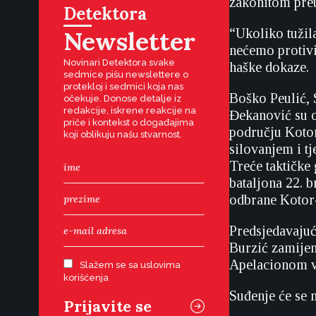
zakonitom pre
Detektora
Newsletter
“Ukoliko tužila
nećemo protivit
Novinari Detektora svake
haške dokaze.
sedmice pišu newslettere o
protekloj i sedmici koja nas
Boško Peulić, 
očekuje. Donose detalje iz
redakcije, iskrene reakcije na
Đekanović su o
priče i kontekst o događajima
području Kotor
koji oblikuju našu stvarnost.
silovanjem i t
Treće taktičke
bataljona 22. 
odbrane Kotor-
Predsjedavajuć
Burzić zamijen
Apelacionom v
Slažem se sa uslovima
korišćenja
Suđenje će se 