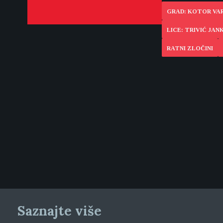
GRAD: KOTOR VA
LICE: TRIVIĆ JAN
RATNI ZLOČINI
Saznajte više