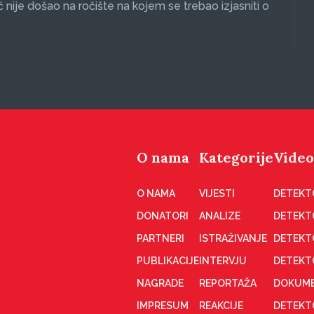
ć nije došao na ročište na kojem se trebao izjasniti o
O nama
Kategorije
Video
O NAMA
VIJESTI
DETEKT
DONATORI
ANALIZE
DETEKT
PARTNERI
ISTRAŽIVANJE
DETEKT
PUBLIKACIJE
INTERVJU
DETEKT
NAGRADE
REPORTAŽA
DOKUME
IMPRESUM
REAKCIJE
DETEKTO