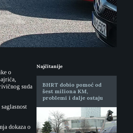
Najčitanije
ike o
ajrića,
BHRT dobio pomoć od
rivičnog suda
šest miliona KM,
problemi i dalje ostaju
z saglasnost
anja dokaza o