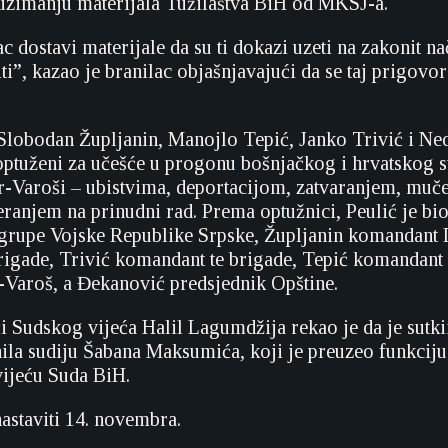
uzimanju materijala Tužilaštva BiH od MKSJ-a.
c dostavi materijale da su ti dokazi uzeti na zakonit na
i”, kazao je branilac objašnjavajući da se taj prigovo
Slobodan Župljanin, Manojlo Tepić, Janko Trivić i Ne
ptuženi za učešće u progonu bošnjačkog i hrvatskog s
-Varoši – ubistvima, deportacijom, zatvaranjem, muč
jeranjem na prinudni rad. Prema optužnici, Peulić je b
 grupe Vojske Republike Srpske, Župljanin komandant
brigade, Trivić komandant te brigade, Tepić komandant 
Varoš, a Đekanović predsjednik Opštine.
i Sudskog vijeća Halil Lagumdžija rekao je da je sutki
ila sudiju Šabana Maksumića, koji je preuzeo funkciju
ijeću Suda BiH.
nastaviti 14. novembra.