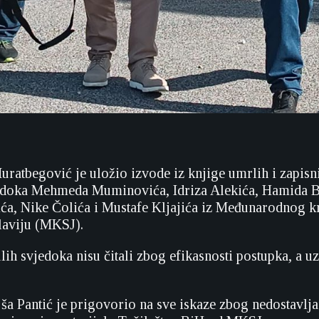
uratbegović je uložio izvode iz knjige umrlih i zapisn
jedoka Mehmeda Muminovića, Idriza Alekića, Hamida B
ća, Nike Čolića i Mustafe Kljajića iz Međunarodnog k
laviju (MKSJ).
ih svjedoka nisu čitali zbog efikasnosti postupka, a u
ša Pantić je prigovorio na sve iskaze zbog nedostavlj