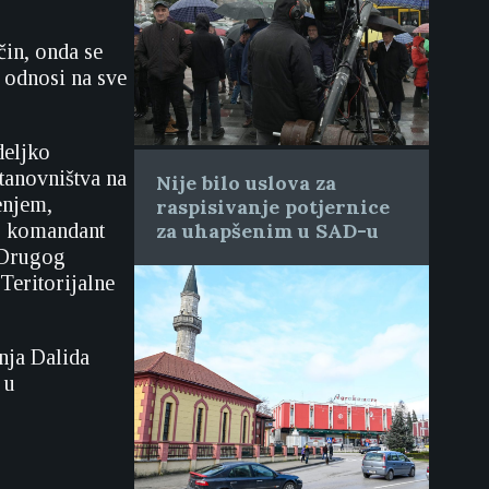
čin, onda se
r odnosi na sve
deljko
tanovništva na
Nije bilo uslova za
enjem,
raspisivanje potjernice
io komandant
za uhapšenim u SAD-u
 Drugog
Teritorijalne
nja Dalida
 u