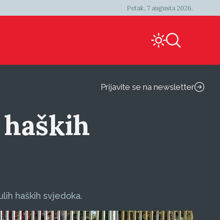
Petak, 7 augusta 2026.
Prijavite se na newsletter
h haških
lih haških svjedoka.