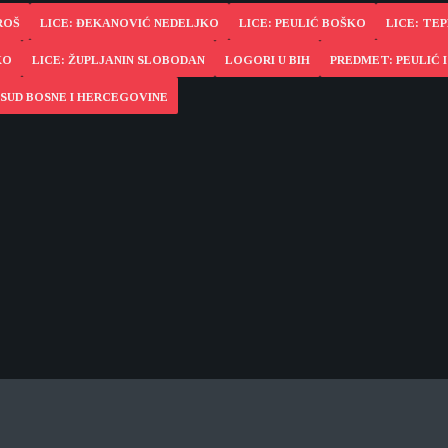
ROŠ
LICE: ĐEKANOVIĆ NEDELJKO
LICE: PEULIĆ BOŠKO
LICE: TE
KO
LICE: ŽUPLJANIN SLOBODAN
LOGORI U BIH
PREDMET: PEULIĆ I
SUD BOSNE I HERCEGOVINE