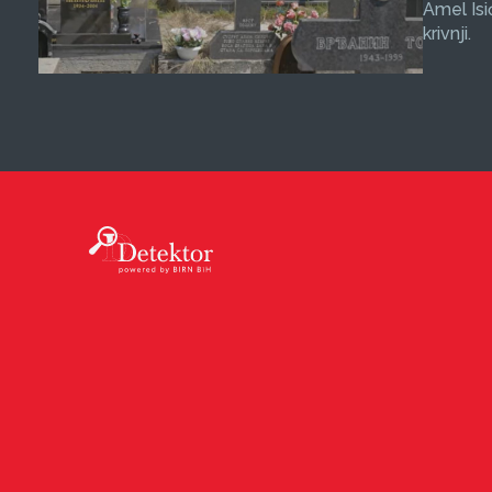
Amel Isi
krivnji.