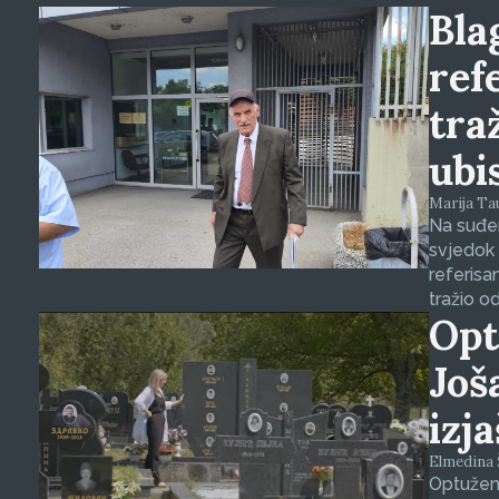
Blag
ref
tra
ubi
Marija Tauš
Na suđen
svjedok 
referisa
tražio o
Opt
Još
izj
Elmedina Š
Optuženi