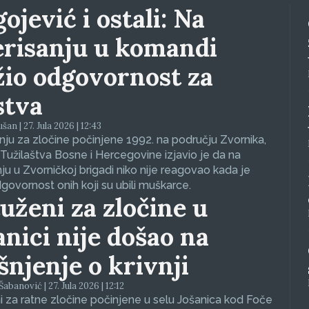
ojević i ostali: Na
erisanju u komandi
žio odgovornost za
stva
an | 27. Jula 2026 | 12:43
ju za zločine počinjene 1992. na području Zvornika,
Tužilaštva Bosne i Hercegovine izjavio je da na
nju u Zvorničkoj brigadi niko nije reagovao kada je
dgovornost onih koji su ubili muškarce.
uženi za zločine u
anici nije došao na
ašnjenje o krivnji
abanović | 27. Jula 2026 | 12:12
 za ratne zločine počinjene u selu Jošanica kod Foče