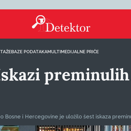
TAŽE
BAZE PODATAKA
MULTIMEDIJALNE PRIČE
: Iskazi preminuli
vo Bosne i Hercegovine je uložilo šest iskaza preminu