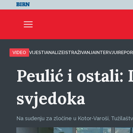
VIDEO
VIJESTI
ANALIZE
ISTRAŽIVANJA
INTERVJUI
REPOR
Peulić i ostali
svjedoka
Na suđenju za zločine u Kotor-Varoši, Tužilašt