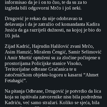
informisao da je i on to čuo, te da su za to
izgleda bili odgovorni Mrčo i još neki.
Drugović je rekao da nije odobravao ta
dešavanja i da je zatražio od komandanta Kadira
Jusića da ga razriješi dužnosti, na kojoj je bio do
10. jula.
Zijad Kadrić, Hajrudin Halilović zvani Mrčo,
Asim Hamzić, Miralem Čengić, Samir Selimović
i Amir Murtić optuženi su za zločine počinjene u
prostorijama Policijske stanice Visoko,
Teritorijalne odbrane Gračanica te u
zatočeničkom objektu-logoru u kasarni “Ahmet
Fetahagić”.
Na pitanja Odbrane, Drugović je potvrdio da lica
koja su ispitivala zatvorenike nisu bila podređena
Kadriću, već samo stražari. Koliko se sjeća, bila