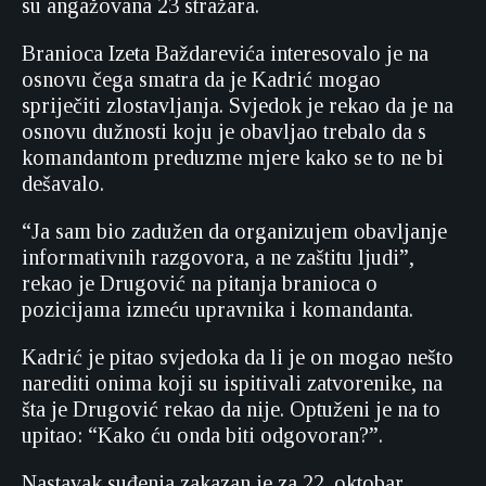
su angažovana 23 stražara.
Branioca Izeta Baždarevića interesovalo je na
osnovu čega smatra da je Kadrić mogao
spriječiti zlostavljanja. Svjedok je rekao da je na
osnovu dužnosti koju je obavljao trebalo da s
komandantom preduzme mjere kako se to ne bi
dešavalo.
“Ja sam bio zadužen da organizujem obavljanje
informativnih razgovora, a ne zaštitu ljudi”,
rekao je Drugović na pitanja branioca o
pozicijama izmeću upravnika i komandanta.
Kadrić je pitao svjedoka da li je on mogao nešto
narediti onima koji su ispitivali zatvorenike, na
šta je Drugović rekao da nije. Optuženi je na to
upitao: “Kako ću onda biti odgovoran?”.
Nastavak suđenja zakazan je za 22. oktobar.