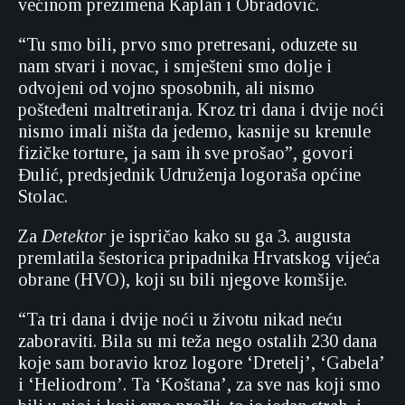
većinom prezimena Kaplan i Obradović.
“Tu smo bili, prvo smo pretresani, oduzete su
nam stvari i novac, i smješteni smo dolje i
odvojeni od vojno sposobnih, ali nismo
pošteđeni maltretiranja. Kroz tri dana i dvije noći
nismo imali ništa da jedemo, kasnije su krenule
fizičke torture, ja sam ih sve prošao”, govori
Đulić, predsjednik Udruženja logoraša općine
Stolac.
Za
Detektor
je ispričao kako su ga 3. augusta
premlatila šestorica pripadnika Hrvatskog vijeća
obrane (HVO), koji su bili njegove komšije.
“Ta tri dana i dvije noći u životu nikad neću
zaboraviti. Bila su mi teža nego ostalih 230 dana
koje sam boravio kroz logore ‘Dretelj’, ‘Gabela’
i ‘Heliodrom’. Ta ‘Koštana’, za sve nas koji smo