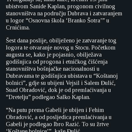
ubistvom Sanide Kaplan, progonom civilnog
stanovništva na području Dubrava i zatvaranjem
u logor “Osnovna škola ‘Branko Šotra’” u
Crnićima.
Šest dana poslije, obilježeno je zatvaranje tog
logora te otvaranje novog u Stocu. Početkom
augusta se, kako je pojasnio, obilježava
godišnjica od progona i etničkog čišćenja
stanovništva bošnjačke nacionalnosti u
Dubravama te godišnjica ubistava u “Koštanoj
bolnici”, gdje su ubijeni Vejsil i Salem Đulić,
Suad Obradović, dok je od premlaćivanja u
“Dretelju” podlegao Salko Kaplan.
“Na putu prema Gabeli je ubijen i Fehim
Obradović, a od posljedica premlaćivanja u
Gabeli je podlegao Ibro Razić. To su žrtve
‘Koštane bolnice’”, kaže Đulić.