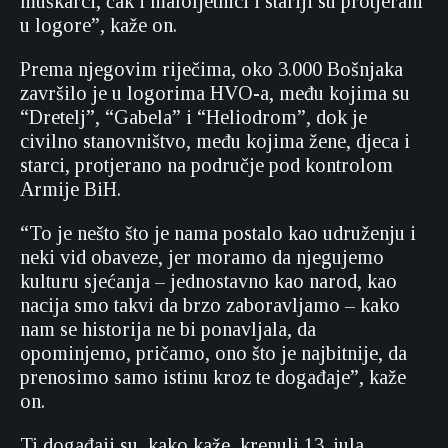
muškarci, čak i maloljetnici i stariji su protjerani
u logore”, kaže on.
Prema njegovim riječima, oko 3.000 Bošnjaka
završilo je u logorima HVO-a, među kojima su
“Dretelj”, “Gabela” i “Heliodrom”, dok je
civilno stanovništvo, među kojima žene, djeca i
starci, protjerano na područje pod kontrolom
Armije BiH.
“To je nešto što je nama postalo kao udruženju i
neki vid obaveze, jer moramo da njegujemo
kulturu sjećanja – jednostavno kao narod, kao
nacija smo takvi da brzo zaboravljamo – kako
nam se historija ne bi ponavljala, da
opominjemo, pričamo, ono što je najbitnije, da
prenosimo samo istinu kroz te događaje”, kaže
on.
Ti događaji su, kako kaže, krenuli 13. jula