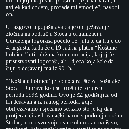
bili u njoj i koji smo prošli, to je jedan strah, i
uvijek kad dođem, prorade mi emocije”, navodi
on.
U razgovoru pojašnjava da je obilježavanje
zločina na području Stoca u organizaciji
Udruženja logoraša počelo 13. jula te da traje do
4. augusta, kada će u 19 sati na platou “Koštane
bolnice” biti održana komemoracija, kojoj će
prisustvovati logoraši, ali i djeca koja žele da
čuju o dešavanjima iz 90-ih.
“‘Koštana bolnica’ je jedno stratište za Bošnjake
Stoca i Dubrava koji su prošli te torture u
periodu 1993. godine. Ovo je 32. godišnjica od
tih dešavanja iz ratnog perioda, gdje
obilježavamo i sjećamo se, zato što je taj dan
protjeran čitav bošnjački narod s područja općine
Stolac, a ono svo vojno sposobno stanovništvo,