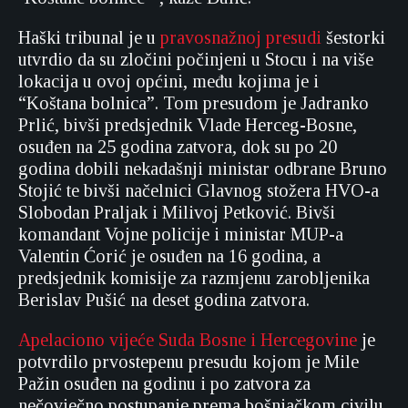
Haški tribunal je u
pravosnažnoj presudi
šestorki
utvrdio da su zločini počinjeni u Stocu i na više
lokacija u ovoj općini, među kojima je i
“Koštana bolnica”. Tom presudom je Jadranko
Prlić, bivši predsjednik Vlade Herceg-Bosne,
osuđen na 25 godina zatvora, dok su po 20
godina dobili nekadašnji ministar odbrane Bruno
Stojić te bivši načelnici Glavnog stožera HVO-a
Slobodan Praljak i Milivoj Petković. Bivši
komandant Vojne policije i ministar MUP-a
Valentin Ćorić je osuđen na 16 godina, a
predsjednik komisije za razmjenu zarobljenika
Berislav Pušić na deset godina zatvora.
Apelaciono vijeće Suda Bosne i Hercegovine
je
potvrdilo prvostepenu presudu kojom je Mile
Pažin osuđen na godinu i po zatvora za
nečovječno postupanje prema bošnjačkom civilu