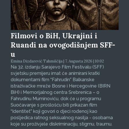
Filmovi o BiH, Ukrajini i
Ruandi na ovogodišnjem SFF-
u
Emina Dizdarević Tahmiščija | 7. Augusta 2026 | 10:02
Na 32. izdanju Sarajevo Film Festivalu (SFF)
svjetsku premijeru imat će animirani kratki
dokumentarni film “Fahrudin” Balkanske
istraživačke mreže Bosne i Hercegovine (BIRN
BiH) i Memorijalnog centra Srebrenica – o
Fahrudinu Muminoviću, dok će u programu
Suočavanje s prošlošću biti prikazan film
“Identitet” koji govori o djeci rođenoj kao
posljedica ratnog seksualnog nasilja - osobama
koje su proživjele diskriminaciju, stigmu, traumu.