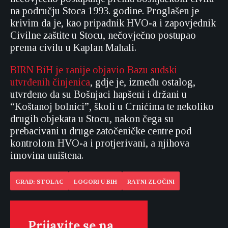
na području Stoca 1993. godine. Proglašen je
krivim da je, kao pripadnik HVO-a i zapovjednik
Civilne zaštite u Stocu, nečovječno postupao
prema civilu u Kaplan Mahali.
BIRN BiH je ranije objavio Bazu sudski
utvrđenih činjenica
, gdje je, između ostalog,
utvrđeno da su Bošnjaci hapšeni i držani u
“Koštanoj bolnici”, školi u Crnićima te nekoliko
drugih objekata u Stocu, nakon čega su
prebacivani u druge zatočeničke centre pod
kontrolom HVO-a i protjerivani, a njihova
imovina uništena.
GRAD: STOLAC
LOGORI U BIH
RATNI ZLOČINI
Prijavite se na