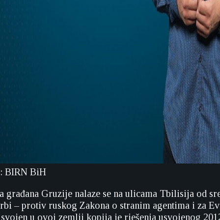
to: BIRN BiH
a građana Gruzije nalaze se na ulicama Tbilisija od sre
orbi – protiv ruskog Zakona o stranim agentima i za Ev
usvojen u ovoj zemlji kopija je rješenja usvojenog 201