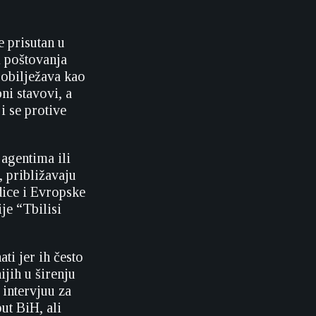
e prisutan u
i poštovanja
u obilježava kao
ni stavovi, a
i se protive
 agentima ili
, približavaju
dice i Evropske
je “Tbilisi
i jer ih često
ijih u širenju
 intervjuu za
ut BiH, ali