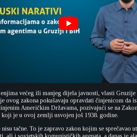
enjima većeg ili manjeg dijela javnosti, vlasti Gruzije
je ovog zakona pokušavaju opravdati činjenicom da is
edinjenim Američkim Državama, pozivajući se na Zakon 
 koji je u ovoj zemlji usvojen još 1938. godine.
 nisu tačne. To je zapravo zakon kojim se sprečavao ut
i, ali i sovjetskih komunističkih agenata, a danas je al