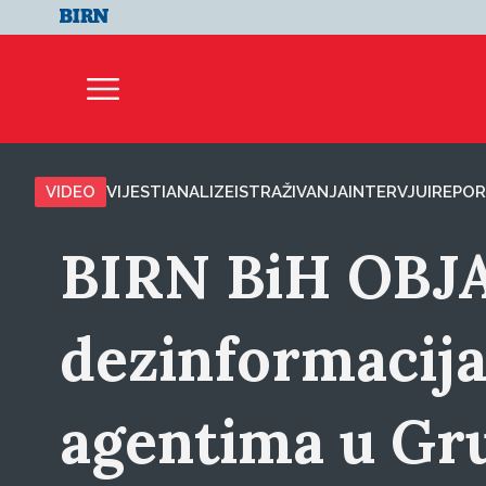
VIDEO
VIJESTI
ANALIZE
ISTRAŽIVANJA
INTERVJUI
REPOR
BIRN BiH OBJA
dezinformacij
agentima u Gru