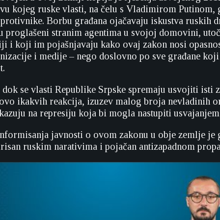
ovu kojeg ruske vlasti, na čelu s Vladimirom Putinom
protivnike. Borbu građana ojačavaju iskustva ruskih d
su proglašeni stranim agentima u svojoj domovini, utoč
ji i koji im pojašnjavaju kako ovaj zakon nosi opasno
nizacije i medije – nego doslovno po sve građane koji
t.
 dok se vlasti Republike Srpske spremaju usvojiti isti 
ovo ikakvih reakcija, izuzev malog broja nevladinih or
 ukazuju na represiju koja bi mogla nastupiti usvajanje
nformisanja javnosti o ovom zakonu u obje zemlje je
pirisan ruskim narativima i pojačan antizapadnom pro