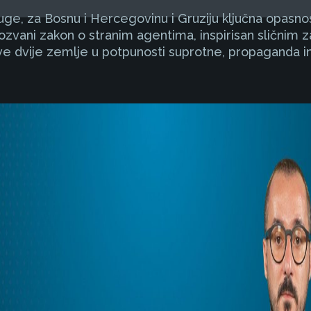
ge, za Bosnu i Hercegovinu i Gruziju ključna opasnost
kozvani zakon o stranim agentima, inspirisan sličnim 
ove dvije zemlje u potpunosti suprotne, propaganda in