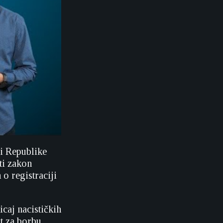
 i Republike
ti zakon
o registraciji
icaj nacističkih
at za borbu