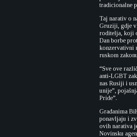
tradicionalne 
Taj narativ o n
Gruziji, gdje 
roditelja, koji
Dan borbe prot
konzervativni n
ruskom zakonu
“Sve ove različ
anti-LGBT zako
nas Rusiji i us
unije”, pojašn
Pride”.
Građanima BiH 
ponavljaju i zv
ovih narativa 
Novinsku agenc