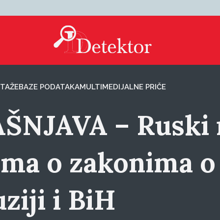
TAŽE
BAZE PODATAKA
MULTIMEDIJALNE PRIČE
ŠNJAVA – Ruski n
ama o zakonima o
ziji i BiH