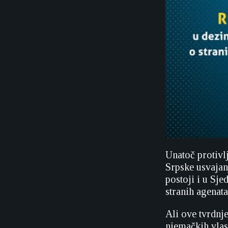
Unatoč protivlj
Srpske usvajan
postoji i u Sj
stranih agenata
Ali ove tvrdnje
njemačkih vlast