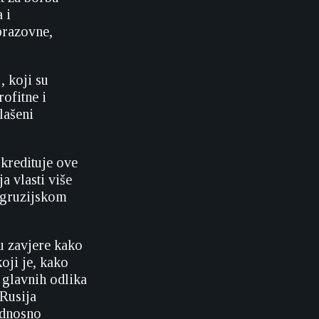
 i
obrazovne,
, koji su
rofitne i
lašeni
kredituje ove
a vlasti više
u gruzijskom
ju zavjere kako
koji je, kako
 glavnih odlika
 Rusija
odnosno