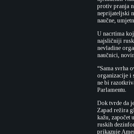
protiv pranja n
neprijateljski 
naučne, umjetn
U nacrtima koji
najsličniji rusk
nevladine orga
naučnici, novin
“Sama svrha ov
organizacije i 
ne bi razotkri
Parlamentu.
Dok tvrde da je
Zapad režira gl
kažu, započet 
ruskih dezinfo
prikazuje Amer