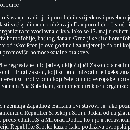
porodice.
arušavanju tradicije i porodičnih vrijednosti posebno j
vlasti već godinama podržavaju Dan porodične čistoće 
 organizira pravoslavna crkva. Iako se 17. maj u svijet
iv homofobije, baš tog dana u Gruziji se šire homofob
arod iskorišten je ove godine i za uvjerenje da oni koj
 promovišu homoseksualne brakove.
ite regresivne inicijative, uključujući Zakon o stranim
n ili drugi zakoni, koji su puni mizoginije i seksizma
mjereni su protiv onih koji žele biti dio evropske poro
java nam Ana Subeliani, zamjenica direktora organizaci
i zemalja Zapadnog Balkana ovi stavovi su jako poznat
aničnici u Republici Srpskoj i Srbiji. Jedan od najglasn
je predsjednik RS-a Milorad Dodik, koji je u nedavnom
iju Republike Srpske kazao kako podržava evropski p