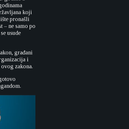
, godinama
ržavljana koji
ište pronašli
st – ne samo po
 se usude
zakon, građani
ganizacija i
m ovog zakona.
 gotovo
pagandom.