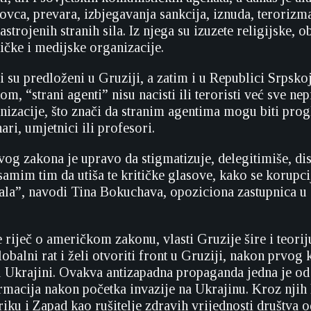
ovca, prevara, izbjegavanja sankcija, iznuda, terorizma
nastrojenih stranih sila. Iz njega su izuzete religijske, 
ičke i medijske organizacije.
 su predloženi u Gruziji, a zatim i u Republici Srpskoj
om, “strani agenti” nisu nacisti ili teroristi već sve nep
nizacije, što znači da stranim agentima mogu biti prog
ari, umjetnici ili profesori.
og zakona je upravo da stigmatizuje, delegitimiše, dis
samim tim da utiša te kritičke glasove, kako se korupcij
vala”, navodi Tina Bokuchava, opoziciona zastupnica 
 riječ o američkom zakonu, vlasti Gruzije šire i teori
obalni rat i želi otvoriti front u Gruziji, nakon prvog 
u Ukrajini. Ovakva antizapadna propaganda jedna je od
rmacija nakon početka invazije na Ukrajinu. Kroz njih
iku i Zapad kao rušitelje zdravih vrijednosti društva 