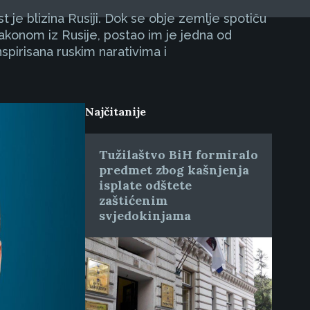
 je blizina Rusiji. Dok se obje zemlje spotiču
zakonom iz Rusije, postao im je jedna od
spirisana ruskim narativima i
Najčitanije
Tužilaštvo BiH formiralo
predmet zbog kašnjenja
isplate odštete
zaštićenim
svjedokinjama