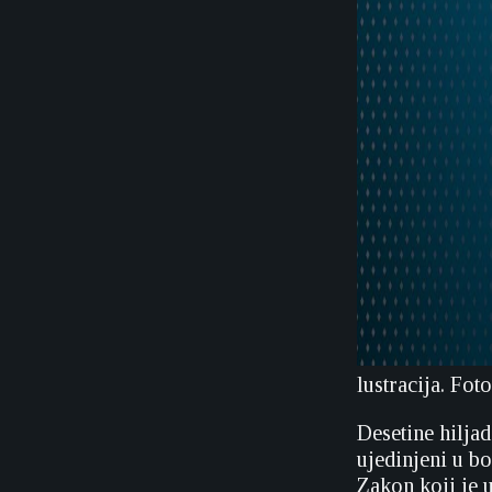
lustracija. Fo
Desetine hiljad
ujedinjeni u b
Zakon koji je 