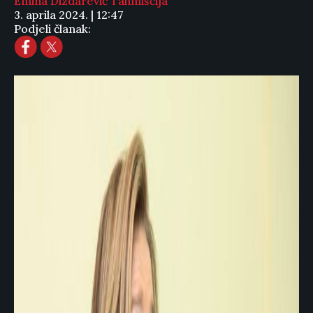
Emina Dizdarević Tahmiščija
3. aprila 2024. | 12:47
Podjeli članak: