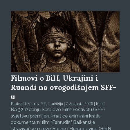
Filmovi o BiH, Ukrajini i
Ruandi na ovogodišnjem SFF-
u
Emina Dizdarević Tahmiščija | 7. Augusta 2026 | 10:02
Na 32. izdanju Sarajevo Film Festivalu (SFF)
svjetsku premijeru imat će animirani kratki
dokumentarni film “Fahrudin” Balkanske
istraživačke mreže Bosne i Hercegovine (BIRN