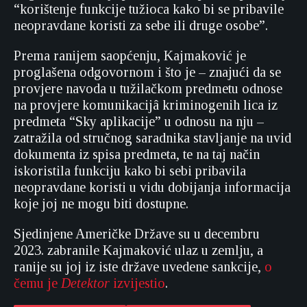
“korištenje funkcije tužioca kako bi se pribavile
neopravdane koristi za sebe ili druge osobe”.
Prema ranijem saopćenju, Kajmaković je
proglašena odgovornom i što je – znajući da se
provjere navoda u tužilačkom predmetu odnose
na provjere komunikacijâ kriminogenih lica iz
predmeta “Sky aplikacije” u odnosu na nju –
zatražila od stručnog saradnika stavljanje na uvid
dokumenta iz spisa predmeta, te na taj način
iskoristila funkciju kako bi sebi pribavila
neopravdane koristi u vidu dobijanja informacija
koje joj ne mogu biti dostupne.
Sjedinjene Američke Države su u decembru
2023. zabranile Kajmaković ulaz u zemlju, a
ranije su joj iz iste države uvedene sankcije,
o
čemu je
Detektor
izvijestio
.