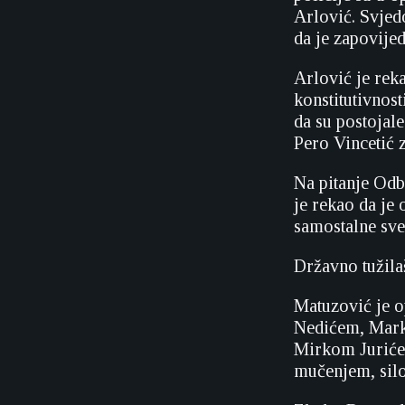
Arlović. Svjed
da je zapovij
Arlović je rek
konstitutivnos
da su postojal
Pero Vincetić 
Na pitanje Od
je rekao da je 
samostalne sve
Državno tužila
Matuzović je 
Nedićem, Mark
Mirkom Jurićem
mučenjem, sil