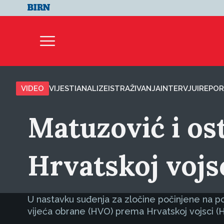
VIDEO
VIJESTI
ANALIZE
ISTRAŽIVANJA
INTERVJUI
REPOR
Matuzović i os
Hrvatskoj vojs
U nastavku suđenja za zločine počinjene na p
vijeća obrane (HVO) prema Hrvatskoj vojsci (H