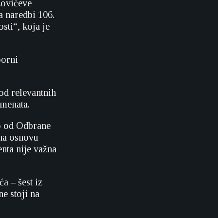
zovićeve
a naredbi 106.
sti“, koja je
porni
od relevantnih
umenata.
o od Odbrane
 na osnovu
nta nije važna
a – šest iz
ne stoji na