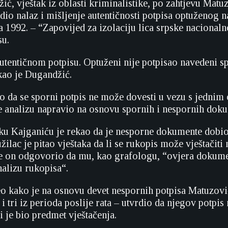
ić, vještak iz oblasti kriminalistike, po zahtjevu Matu
dio nalaz i mišljenje autentičnosti potpisa optuženog n
 1992. – “Zapovijed za izolaciju lica srpske nacionalno
su.
autentičnom potpisu. Optuženi nije potpisao navedeni s
kao je Dugandžić.
ao da se sporni potpis ne može dovesti u vezu s jednim 
 je analizu napravio na osnovu spornih i nespornih dok
ku Kajganiću je rekao da je nesporne dokumente dobi
ilac je pitao vještaka da li se rukopis može vještačiti
 je on odgovorio da mu, kao grafologu, “ovjera dokume
nalizu rukopisa“.
eo kako je na osnovu devet nespornih potpisa Matuzović
i tri iz perioda poslije rata – utvrdio da njegov potpis 
 je bio predmet vještačenja.