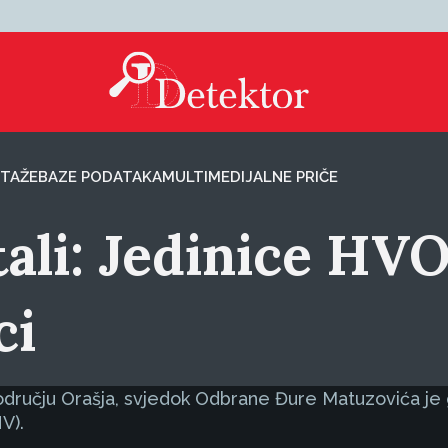
TAŽE
BAZE PODATAKA
MULTIMEDIJALNE PRIČE
tali: Jedinice HV
ci
odručju Orašja, svjedok Odbrane Đure Matuzovića je 
V).