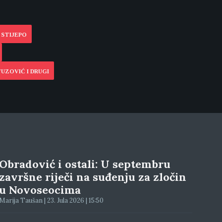
 STIJEPO
UZOVIĆ I DRUGI
Obradović i ostali: U septembru
završne riječi na suđenju za zločin
u Novoseocima
Marija Taušan | 23. Jula 2026 | 15:50