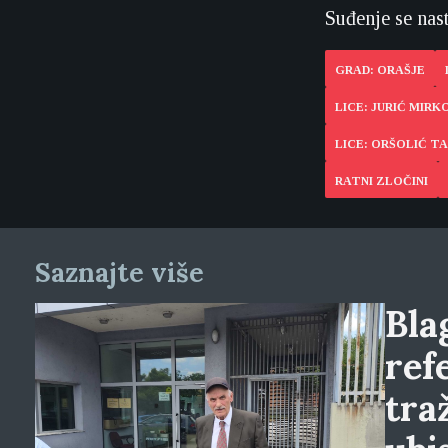
Suđenje se nast
GRAD: ORAŠJE
LICE: JURIĆ MIRK
LICE: ORŠOLIĆ T
RATNI ZLOČINI
Saznajte više
Blag
ref
tra