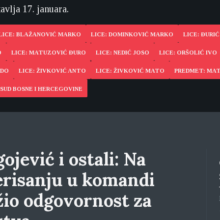
avlja 17. januara.
LICE: BLAŽANOVIĆ MARKO
LICE: DOMINKOVIĆ MARKO
LICE: ĐURIĆ
O
LICE: MATUZOVIĆ ĐURO
LICE: NEDIĆ JOSO
LICE: ORŠOLIĆ IVO
ADO
LICE: ŽIVKOVIĆ ANTO
LICE: ŽIVKOVIĆ MATO
PREDMET: MAT
SUD BOSNE I HERCEGOVINE
ojević i ostali: Na
erisanju u komandi
žio odgovornost za