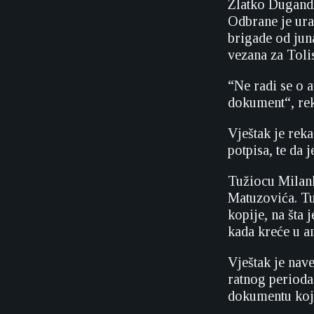
Zlatko Dugandž
Odbrane je ura
brigade od juna
vezana za Toli
“Ne radi se o 
dokument“, re
Vještak je rek
potpisa, te da
Tužiocu Milan
Matuzovića. Tuž
kopije, na šta
kada kreće u a
Vještak je nav
ratnog perioda 
dokumentu koji