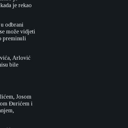
 kada je rekao
 u odbrani
se može vidjeti
o preminuli
ića, Arlović
isu bile
lićem, Josom
pom Đurićem i
anjem,