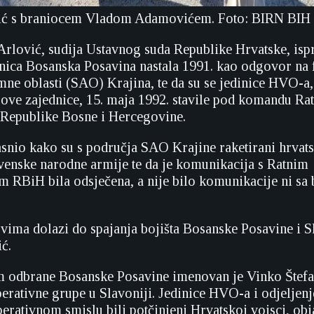
ć s braniocem Vladom Adamovićem. Foto: BIRN BIH
rlović, sudija Ustavnog suda Republike Hrvatske, ispr
nica Bosanska Posavina nastala 1991. kao odgovor na
ne oblasti (SAO) Krajina, te da su se jedinice HVO-
 ove zajednice, 15. maja 1992. stavile pod komandu Ra
 Republike Bosne i Hercegovine.
asnio kako su s područja SAO Krajine raketirani hrvat
venske narodne armije te da je komunikacija s Ratnim
m RBiH bila odsječena, a nije bilo komunikacije ni sa
vima dolazi do spajanja bojišta Bosanske Posavine i S
ć.
 odbrane Bosanske Posavine imenovan je Vinko Štefa
erativne grupe u Slavoniji. Jedinice HVO-a i odjeljen
perativnom smislu bili potčinjeni Hrvatskoj vojsci, obj