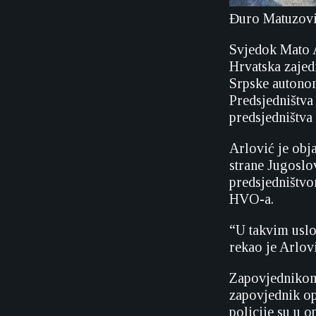
Đuro Matuzovi
Svjedok Mato A
Hrvatska zajed
Srpske autonom
Predsjedništva
predsjedništva
Arlović je obj
strane Jugoslo
predsjedništvo
HVO-a.
“U takvim uslo
rekao je Arlovi
Zapovjednikom
zapovjednik op
policije su u o