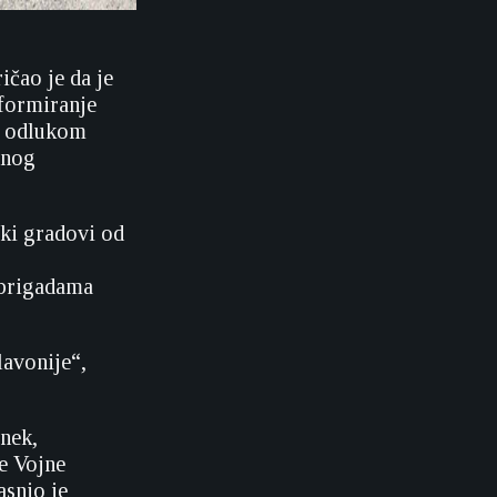
ičao je da je
 formiranje
a, odlukom
tnog
ski gradovi od
 brigadama
lavonije“,
nek,
je Vojne
asnio je