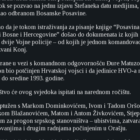
ok se pozvao na jednu izjavu Štefaneka datu medijima,
edao odbranom Bosanske Posavine.
ao da je tokom istraživanja za pisanje knjige “Posavina
ti Bosne i Hercegovine” došao do dokumenata iz kojih 
e dvije Vojne policije – od kojih je jednom komandova
zvani Konj.
brane u vezi s komandnom odgovornošću Đure Matuzov
on bio potčinjen Hrvatskoj vojsci i da jedinice HVO-a n
 do sredine 1993. godine.
štvo će ovog svjedoka ispitati na narednom ročištu.
optužen s Markom Dominkovićem, Ivom i Tadom Oršo
om Blažanovićem, Matom i Antom Živkovićem, Stje
 za progon srpskog stanovništva – ubistvima, zatvar
ovanjima i drugim radnjama počinjenim u Orašju.