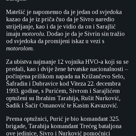
Matešić je napomenuo da je jedan od svjedoka
kazao da je iz priča čuo da je Sivro naredio
strijeljanje, kao i da je vidio da on i Sarajlić
imaju
motorolu
. Dodao je da je Sivrin sin tražio
od svjedoka da promijeni iskaz u vezi s
motorolom
.
Za ubistva najmanje 12 vojnika HVO-a koji su se
predali, kao i dvije žene hrvatske nacionalnosti –
počinjena prilikom napada na Križančevo Selo,
Šafradin i Dubravice kod Viteza 22. decembra
1993. godine, s Purićem, Sivrom i Sarajlićem
optuženi su Ibrahim Tarahija, Rušit Nurković,
Sadik i Šaćir Omanović te Kasim Kavazović.
Prema optužnici, Purić je bio komandant 325.
brigade, Tarahija komandant Trećeg bataljona
ove jedinice, Sivro i Nurković pomoćnici