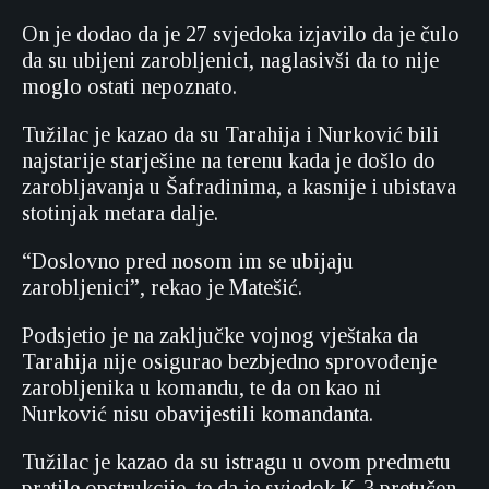
On je dodao da je 27 svjedoka izjavilo da je čulo
da su ubijeni zarobljenici, naglasivši da to nije
moglo ostati nepoznato.
Tužilac je kazao da su Tarahija i Nurković bili
najstarije starješine na terenu kada je došlo do
zarobljavanja u Šafradinima, a kasnije i ubistava
stotinjak metara dalje.
“Doslovno pred nosom im se ubijaju
zarobljenici”, rekao je Matešić.
Podsjetio je na zaključke vojnog vještaka da
Tarahija nije osigurao bezbjedno sprovođenje
zarobljenika u komandu, te da on kao ni
Nurković nisu obavijestili komandanta.
Tužilac je kazao da su istragu u ovom predmetu
pratile opstrukcije, te da je svjedok K-3 pretučen