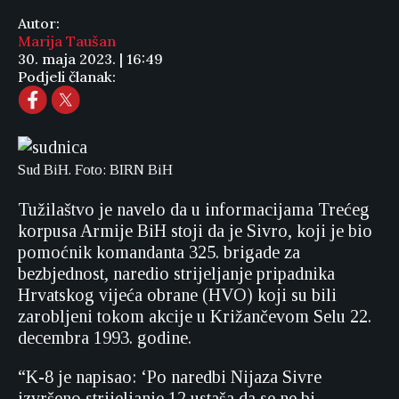
Autor:
Marija Taušan
30. maja 2023. | 16:49
Podjeli članak:
Sud BiH. Foto: BIRN BiH
Tužilaštvo je navelo da u informacijama Trećeg
korpusa Armije BiH stoji da je Sivro, koji je bio
pomoćnik komandanta 325. brigade za
bezbjednost, naredio strijeljanje pripadnika
Hrvatskog vijeća obrane (HVO) koji su bili
zarobljeni tokom akcije u Križančevom Selu 22.
decembra 1993. godine.
“K-8 je napisao: ‘Po naredbi Nijaza Sivre
izvršeno strijeljanje 12 ustaša da se ne bi