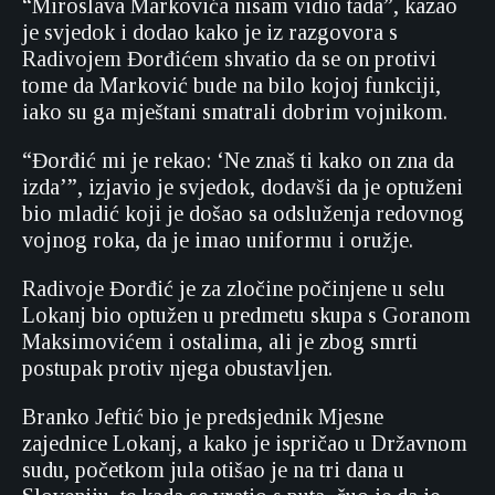
“Miroslava Markovića nisam vidio tada”, kazao
je svjedok i dodao kako je iz razgovora s
Radivojem Đorđićem shvatio da se on protivi
tome da Marković bude na bilo kojoj funkciji,
iako su ga mještani smatrali dobrim vojnikom.
“Đorđić mi je rekao: ‘Ne znaš ti kako on zna da
izda’”, izjavio je svjedok, dodavši da je optuženi
bio mladić koji je došao sa odsluženja redovnog
vojnog roka, da je imao uniformu i oružje.
Radivoje Đorđić je za zločine počinjene u selu
Lokanj bio optužen u predmetu skupa s Goranom
Maksimovićem i ostalima, ali je zbog smrti
postupak protiv njega obustavljen.
Branko Jeftić bio je predsjednik Mjesne
zajednice Lokanj, a kako je ispričao u Državnom
sudu, početkom jula otišao je na tri dana u