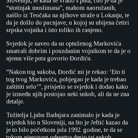
Sloveniju, te kada se vratio s puta, čuo je da je
“stotinjak muslimana”, mahom naoružanih,
naišlo iz Teočaka na njihove straže u Lokanju, te
da je došlo do pucnjave, u kojoj su ubijena četiri
srpska vojnika i isto toliko ih ranjeno.
Svjedok je naveo da su optuženog Markovića
smatrali dobrim i pouzdanim vojnikom te da je o
njemu više puta govorio Đorđiću.
“Nakon tog sukoba, Đorđić mi je rekao: ‘Eto ti
tog tvog Markovića, pobjegao je kada je trebao
zaštititi selo’”, prisjetio se svjedok i dodao kako
je između njih postojao neki sukob, ali da ne zna
detalje.
Tužitelja Ljubu Badnjara zanimalo je kada je
svjedok bio u Sloveniji, na što je Jeftić kazao da
je to bilo početkom jula 1992. godine, te da se
tokom njegovog odsustva desio taj sukob.