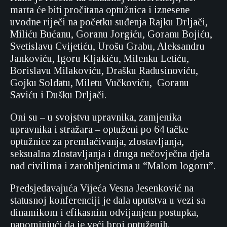
marta će biti pročitana optužnica i iznesene
uvodne riječi na početku suđenja Rajku Drljači,
Miliću Bućanu, Goranu Jorgiću, Goranu Bojiću,
Svetislavu Cvijetiću, Urošu Grabu, Aleksandru
Jankoviću, Igoru Kljakiću, Milenku Letiću,
Borislavu Milakoviću, Drašku Radusinoviću,
Gojku Soldatu, Miletu Vučkoviću, Goranu
Saviću i Dušku Drljači.
Oni su – u svojstvu upravnika, zamjenika
upravnika i stražara – optuženi po 64 tačke
optužnice za premlaćivanja, zlostavljanja,
seksualna zlostavljanja i druga nečovječna djela
nad civilima i zarobljenicima u “Malom logoru”.
Predsjedavajuća Vijeća Vesna Jesenković na
statusnoj konferenciji je dala uputstva u vezi sa
dinamikom i efikasnim odvijanjem postupka,
napominjući da je veći broj optuženih.