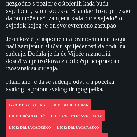
nezgodno s pozicije oštećenih kada budu
svjedočili, kao i kodeksa. Branilac Tošić je rekao
da on može naći zamjenu kada bude svjedočio
svjedok kojeg je on svojevremeno zastupao.
Jesenković je napomenula braniocima da mogu
naći zamjenu u slučaju spriječenosti da dođu na
suđenje. Dodala je da će Vijeće razmotriti
dosuđivanje troškova za bilo čiji neopravdan
izostanak sa suđenja.
Planirano je da se suđenje odvija u početku
svakog, a potom svakog drugog petka.
GRAD: BANJA LUKA
LICE: BOJIĆ GORAN
LICE: BUĆAN MILIĆ
LICE: CVIJETIĆ SVETISLAV
LICE: DRLJAČA DUŠKO
LICE: DRLJAČA RAJKO