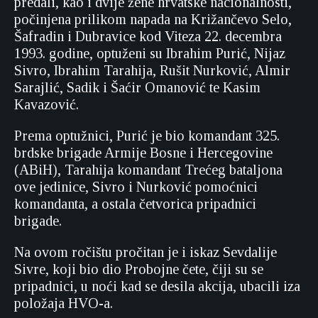
predali, kao i dvije žene hrvatske nacionalnosti,
počinjena prilikom napada na Križančevo Selo,
Šafradin i Dubravice kod Viteza 22. decembra
1993. godine, optuženi su Ibrahim Purić, Nijaz
Sivro, Ibrahim Tarahija, Rušit Nurković, Almir
Sarajlić, Sadik i Šaćir Omanović te Kasim
Kavazović.
Prema optužnici, Purić je bio komandant 325.
brdske brigade Armije Bosne i Hercegovine
(ABiH), Tarahija komandant Trećeg bataljona
ove jedinice, Sivro i Nurković pomoćnici
komandanta, a ostala četvorica pripadnici
brigade.
Na ovom ročištu pročitan je i iskaz Sevdalije
Sivre, koji bio dio Probojne čete, čiji su se
pripadnici, u noći kad se desila akcija, ubacili iza
položaja HVO-a.