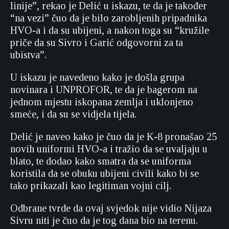
linije”, rekao je Delić u iskazu, te da je također
“na vezi” čuo da je bilo zarobljenih pripadnika
HVO-a i da su ubijeni, a nakon toga su “kružile
priče da su Sivro i Garić odgovorni za ta
ubistva”.
U iskazu je navedeno kako je došla grupa
novinara i UNPROFOR, te da je bagerom na
jednom mjestu iskopana zemlja i uklonjeno
smeće, i da su se vidjela tijela.
Delić je naveo kako je čuo da je K-8 pronašao 25
novih uniformi HVO-a i tražio da se uvaljaju u
blato, te dodao kako smatra da se uniforma
koristila da se obuku ubijeni civili kako bi se
tako prikazali kao legitiman vojni cilj.
Odbrane tvrde da ovaj svjedok nije vidio Nijaza
Sivru niti je čuo da je tog dana bio na terenu.