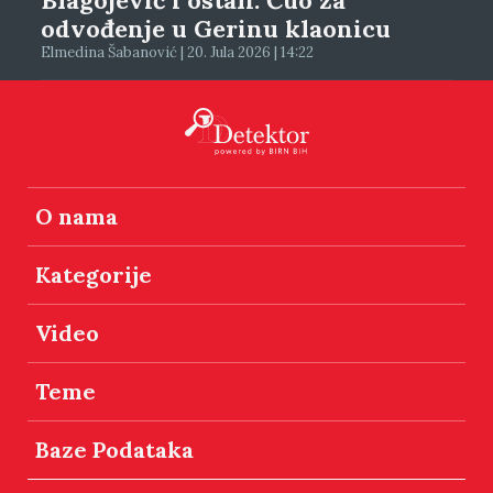
Blagojević i ostali: Čuo za
odvođenje u Gerinu klaonicu
Elmedina Šabanović | 20. Jula 2026 | 14:22
O nama
Kategorije
Video
Teme
Baze Podataka