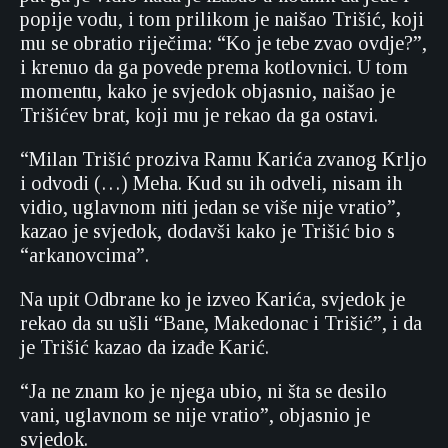
popije vodu, i tom prilikom je naišao Trišić, koji
mu se obratio riječima: “Ko je tebe zvao ovdje?”,
i krenuo da ga povede prema kotlovnici. U tom
momentu, kako je svjedok objasnio, naišao je
Trišićev brat, koji mu je rekao da ga ostavi.
“Milan Trišić proziva Ramu Karića zvanog Krljo
i odvodi (…) Meha. Kud su ih odveli, nisam ih
vidio, uglavnom niti jedan se više nije vratio”,
kazao je svjedok, dodavši kako je Trišić bio s
“arkanovcima”.
Na upit Odbrane ko je izveo Karića, svjedok je
rekao da su ušli “Bane, Makedonac i Trišić”, i da
je Trišić kazao da izađe Karić.
“Ja ne znam ko je njega ubio, ni šta se desilo
vani, uglavnom se nije vratio”, objasnio je
svjedok.