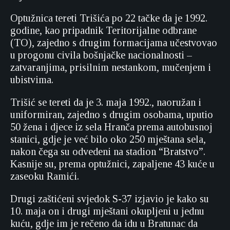
Optužnica tereti Trišića po 22 tačke da je 1992.
godine, kao pripadnik Teritorijalne odbrane
(TO), zajedno s drugim formacijama učestvovao
u progonu civila bošnjačke nacionalnosti –
zatvaranjima, prisilnim nestankom, mučenjem i
ubistvima.
Trišić se tereti da je 3. maja 1992., naoružan i
uniformiran, zajedno s drugim osobama, uputio
50 žena i djece iz sela Hranča prema autobusnoj
stanici, gdje je već bilo oko 250 mještana sela,
nakon čega su odvedeni na stadion “Bratstvo”.
Kasnije su, prema optužnici, zapaljene 43 kuće u
zaseoku Ramići.
Drugi zaštićeni svjedok S-37 izjavio je kako su
10. maja on i drugi mještani okupljeni u jednu
kuću, gdje im je rečeno da idu u Bratunac da