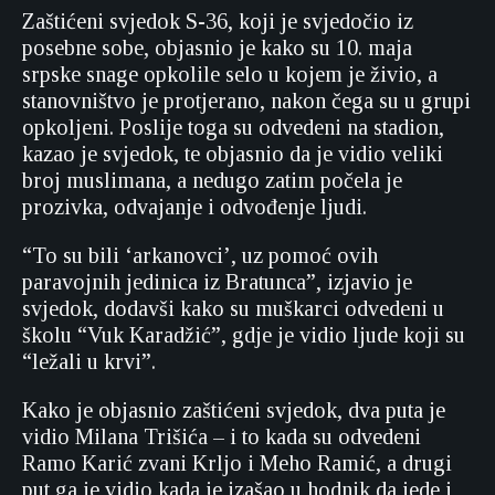
Zaštićeni svjedok S-36, koji je svjedočio iz
posebne sobe, objasnio je kako su 10. maja
srpske snage opkolile selo u kojem je živio, a
stanovništvo je protjerano, nakon čega su u grupi
opkoljeni. Poslije toga su odvedeni na stadion,
kazao je svjedok, te objasnio da je vidio veliki
broj muslimana, a nedugo zatim počela je
prozivka, odvajanje i odvođenje ljudi.
“To su bili ‘arkanovci’, uz pomoć ovih
paravojnih jedinica iz Bratunca”, izjavio je
svjedok, dodavši kako su muškarci odvedeni u
školu “Vuk Karadžić”, gdje je vidio ljude koji su
“ležali u krvi”.
Kako je objasnio zaštićeni svjedok, dva puta je
vidio Milana Trišića – i to kada su odvedeni
Ramo Karić zvani Krljo i Meho Ramić, a drugi
put ga je vidio kada je izašao u hodnik da jede i