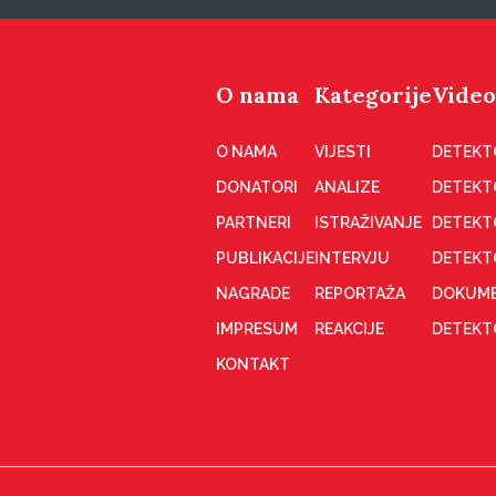
O nama
Kategorije
Video
O NAMA
VIJESTI
DETEKT
DONATORI
ANALIZE
DETEKT
PARTNERI
ISTRAŽIVANJE
DETEKT
PUBLIKACIJE
INTERVJU
DETEKT
NAGRADE
REPORTAŽA
DOKUME
IMPRESUM
REAKCIJE
DETEKTO
KONTAKT