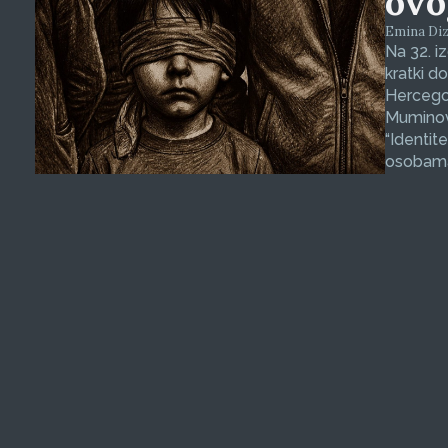
ovo
Emina Dizd
Na 32. i
kratki d
Hercegov
Muminovi
“Identit
osobama 