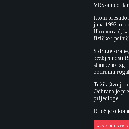
VRS-a i do dan
Istom presudom
juna 1992. u p
Huremović, kao
fizičke i psih
S druge strane
bezbjednosti (S
stambenoj zgra
podrumu rogat
Tužilaštvo je u
Odbrana je pre
prijedloge.
Riječ je o kon
GRAD: ROGATICA