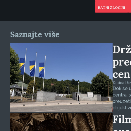
RATNI ZLOČINI
Saznajte više
Drž
pre
cen
Emina Dizd
Dok se u
centra, 
preuzeti
objektiv
Fil