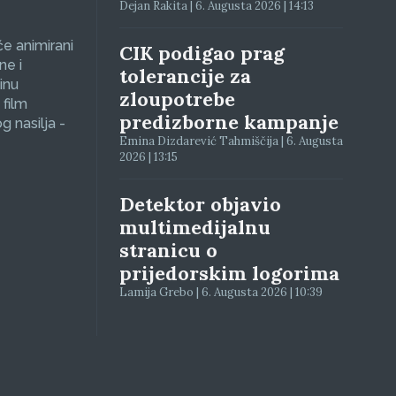
Dejan Rakita | 6. Augusta 2026 | 14:13
će animirani
CIK podigao prag
ne i
tolerancije za
inu
zloupotrebe
 film
predizborne kampanje
g nasilja -
Emina Dizdarević Tahmiščija | 6. Augusta
2026 | 13:15
Detektor objavio
multimedijalnu
stranicu o
prijedorskim logorima
Lamija Grebo | 6. Augusta 2026 | 10:39