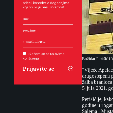
priče i kontekst o događajima
koji oblikuju našu stvarnost.
Slažem se sa uslovima
Božidar Perišić i
korišćenja
“Vijeće Apelac
drugostepenu p
žalba branioca
5. jula 2021. g
Perišić je, kak
godine u rogat
Salema i Mustaf