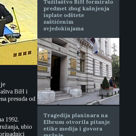
Tužilaštvo BiH formiralo
predmet zbog kašnjenja
isplate odštete
zaštićenim
svjedokinjama
je
aštva BiH i
ena presuda od
Tragedija planinara na
na 1992.
Elbrusu otvorila pitanje
ružanja, ubio
etike medija i govora
 pripadnici
mržnje