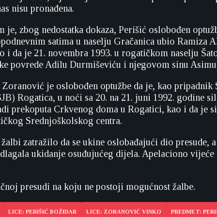
as nisu pronađena.
 je, zbog nedostatka dokaza, Perišić oslobođen optužb
opodnevnim satima u naselju Gračanica ubio Ramiza Al
 i da je 21. novembra 1993. u rogatičkom naselju Šat
ičke povrede Adilu Durmiševiću i njegovom sinu Asimu
, Zoranović je oslobođen optužbe da je, kao pripadnik 
JB) Rogatica, u noći sa 20. na 21. juni 1992. godine si
di prekoputa Crkvenog doma u Rogatici, kao i da je s
ičkog Srednjoškolskog centra.
 žalbi zatražilo da se ukine oslobađajući dio presude, a
dlagala ukidanje osuđujućeg dijela. Apelaciono vijeće 
ačnoj presudi na koju ne postoji mogućnost žalbe.
LICE: PERIŠIĆ BOŽIDAR
LICE: ZORANOVIĆ VINKO
PREDMET: PERI