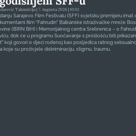
godišnjem SFF-u
arević Tahmiščija | 7. Augusta 2026 | 10:02
zdanju Sarajevo Film Festivalu (SFF) svjetsku premijeru imat 
okumentarni film “Fahrudin” Balkanske istraživačke mreže Bos
ine (BIRN BiH) i Memorijalnog centra Srebrenica – o Fahrud
ću, dok će u programu Suočavanje s prošlošću biti prikazan
et” koji govori o djeci rođenoj kao posljedica ratnog seksualno
koje su proživjele diskriminaciju, stigmu, traumu.