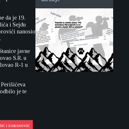
e da je 19.
ića i Sejdu
orovići nanosio
.
Stanice javne
lovao S.R. u
ilovao R-1 u
 Perišićeva
odbilo je te
ŠIĆ I ZORANOVIĆ