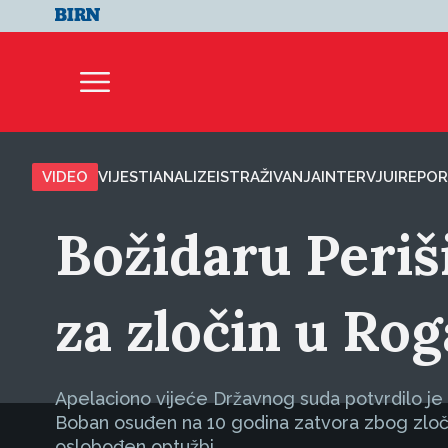
VIDEO
VIJESTI
ANALIZE
ISTRAŽIVANJA
INTERVJUI
REPOR
Božidaru Periš
za zločin u Rog
Apelaciono vijeće Državnog suda potvrdilo je 
Boban osuđen na 10 godina zatvora zbog zločin
oslobođen optužbi.