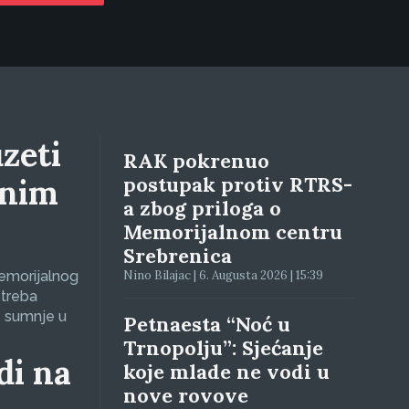
zeti
RAK pokrenuo
lnim
postupak protiv RTRS-
a zbog priloga o
Memorijalnom centru
Srebrenica
Memorijalnog
Nino Bilajac | 6. Augusta 2026 | 15:39
 treba
e sumnje u
Petnaesta “Noć u
Trnopolju”: Sjećanje
di na
koje mlade ne vodi u
nove rovove