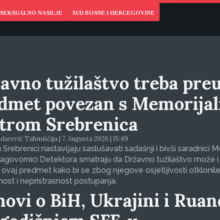
SEKSUALNO NASILJE
SUD BOSNE I HERCEGOVINE
avno tužilaštvo treba preu
dmet povezan s Memorija
trom Srebrenica
arević Tahmiščija | 7. Augusta 2026 | 15:49
 Srebrenici nastavljaju saslušavati sadašnji i bivši saradnici 
sagovornici Detektora smatraju da Državno tužilaštvo može i
 ovaj predmet kako bi se zbog njegove osjetljivosti otklonil
nost i nepristrasnost postupanja.
movi o BiH, Ukrajini i Ruan