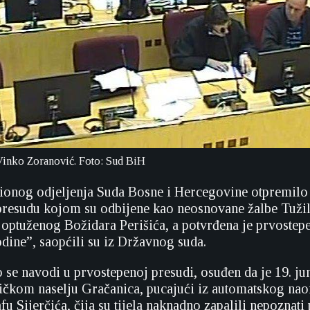
 Vinko Zoranović. Foto: Sud BiH
ionog odjeljenja Suda Bosne i Hercegovine otpremilo 
resudu kojom su odbijene kao neosnovane žalbe Tužil
 optuženog Božidara Perišića, a potvrđena je prvostep
odine”, saopćili su iz Državnog suda.
o se navodi u prvostepenoj presudi, osuđen da je 19. ju
ičkom naselju Gračanica, pucajući iz automatskog nao
u Sijerčića, čija su tijela naknadno zapalili nepoznati