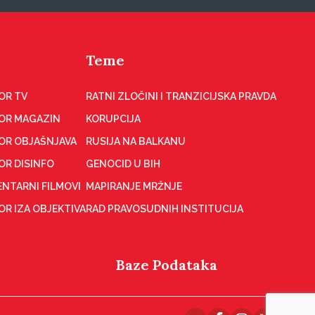
Teme
OR TV
RATNI ZLOČINI I TRANZICIJSKA PRAVDA
OR MAGAZIN
KORUPCIJA
OR OBJAŠNJAVA
RUSIJA NA BALKANU
OR DISINFO
GENOCID U BIH
NTARNI FILMOVI
MAPIRANJE MRŽNJE
R IZA OBJEKTIVA
RAD PRAVOSUDNIH INSTITUCIJA
Baze Podataka