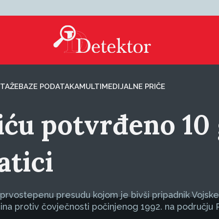
TAŽE
BAZE PODATAKA
MULTIMEDIJALNE PRIČE
iću potvrđeno 10
atici
prvostepenu presudu kojom je bivši pripadnik Vojske
a protiv čovječnosti počinjenog 1992. na području R