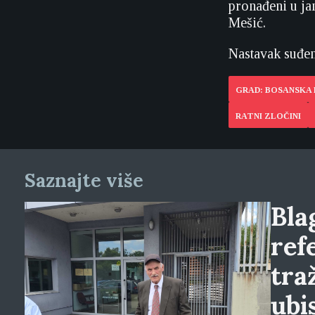
pronađeni u ja
Mešić.
Nastavak suđen
GRAD: BOSANSKA
RATNI ZLOČINI
Saznajte više
Blag
ref
tra
ubi