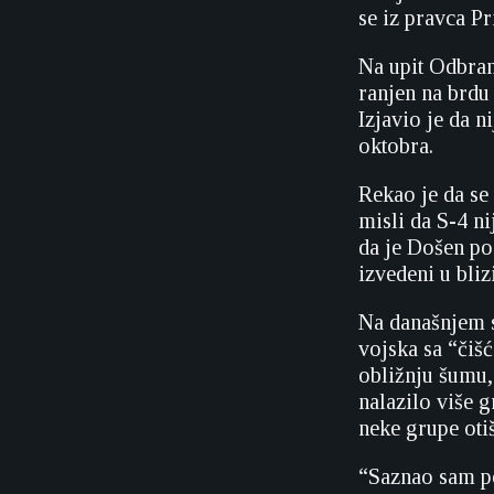
se iz pravca P
Na upit Odbran
ranjen na brdu
Izjavio je da n
oktobra.
Rekao je da se 
misli da S-4 n
da je Došen po 
izvedeni u bli
Na današnjem s
vojska sa “čiš
obližnju šumu,
nalazilo više g
neke grupe oti
“Saznao sam po