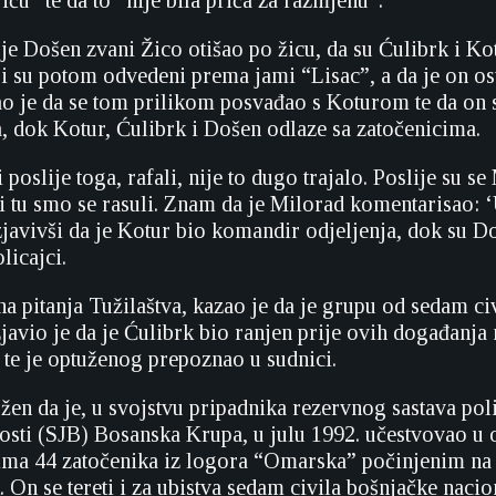
ču” te da to “nije bila priča za razmjenu”.
 je Došen zvani Žico otišao po žicu, da su Ćulibrk i Ko
ji su potom odvedeni prema jami “Lisac”, a da je on o
o je da se tom prilikom posvađao s Koturom te da on s
, dok Kotur, Ćulibrk i Došen odlaze sa zatočenicima.
 poslije toga, rafali, nije to dugo trajalo. Poslije su s
 i tu smo se rasuli. Znam da je Milorad komentarisao: ‘
izjavivši da je Kotur bio komandir odjeljenja, dok su D
licajci.
a pitanja Tužilaštva, kazao je da je grupu od sedam c
javio je da je Ćulibrk bio ranjen prije ovih događanja
 te je optuženog prepoznao u sudnici.
žen da je, u svojstvu pripadnika rezervnog sastava poli
osti (SJB) Bosanska Krupa, u julu 1992. učestvovao u 
ima 44 zatočenika iz logora “Omarska” počinjenim na 
On se tereti i za ubistva sedam civila bošnjačke nacio