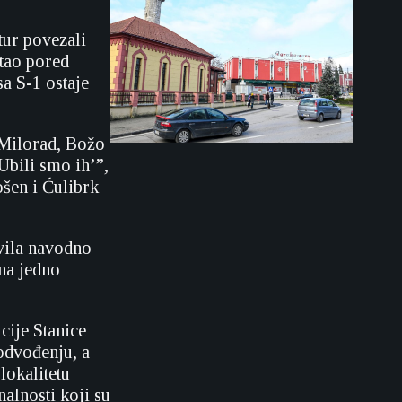
tur povezali
stao pored
a S-1 ostaje
e Milorad, Božo
Ubili smo ih’”,
ošen i Ćulibrk
ivila navodno
 na jedno
cije Stanice
odvođenju, a
lokalitetu
nalnosti koji su