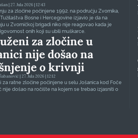
an | 27. Jula 2026 | 12:43
ju za zločine počinjene 1992. na području Zvornika,
Tužilaštva Bosne i Hercegovine izjavio je da na
nju u Zvorničkoj brigadi niko nije reagovao kada je
dgovornost onih koji su ubili muškarce.
uženi za zločine u
anici nije došao na
ašnjenje o krivnji
abanović | 27. Jula 2026 | 12:12
 za ratne zločine počinjene u selu Jošanica kod Foče
ć nije došao na ročište na kojem se trebao izjasniti o