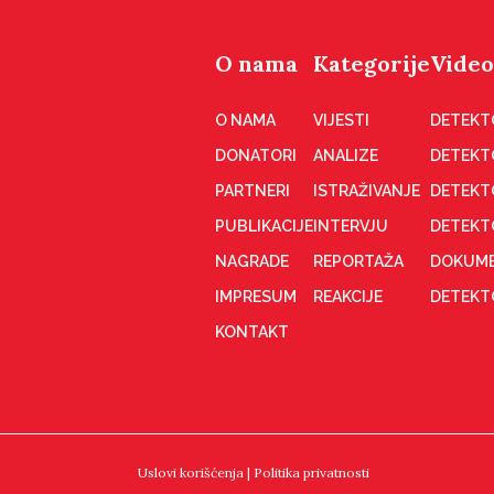
O nama
Kategorije
Video
O NAMA
VIJESTI
DETEKT
DONATORI
ANALIZE
DETEKT
PARTNERI
ISTRAŽIVANJE
DETEKT
PUBLIKACIJE
INTERVJU
DETEKT
NAGRADE
REPORTAŽA
DOKUME
IMPRESUM
REAKCIJE
DETEKTO
KONTAKT
Uslovi korišćenja
|
Politika privatnosti