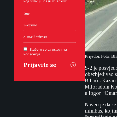
koji oblikuju našu stvarnost.
Slažem se sa uslovima
korišćenja
Prijedor. Foto: B
S-2 je posvjed
obezbjeđivao s
Bihaću. Kazao 
Miloradom Kot
u logor “Omars
Naveo je da se 
minibus, kojim