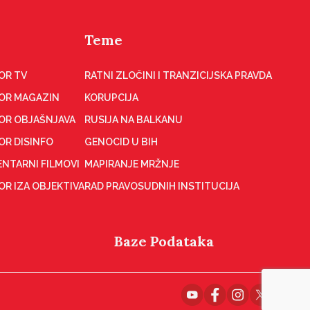
Teme
OR TV
RATNI ZLOČINI I TRANZICIJSKA PRAVDA
OR MAGAZIN
KORUPCIJA
OR OBJAŠNJAVA
RUSIJA NA BALKANU
OR DISINFO
GENOCID U BIH
NTARNI FILMOVI
MAPIRANJE MRŽNJE
R IZA OBJEKTIVA
RAD PRAVOSUDNIH INSTITUCIJA
Baze Podataka