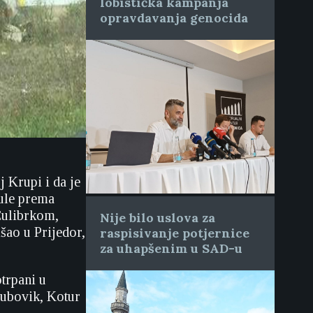
lobistička kampanja
opravdavanja genocida
 Krupi i da je
nule prema
 Ćulibrkom,
Nije bilo uslova za
ao u Prijedor,
raspisivanje potjernice
za uhapšenim u SAD-u
otrpani u
Dubovik, Kotur