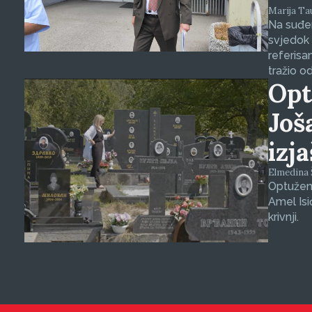
Marija Tauš
Na suđen
svjedok 
referisa
tražio o
Opt
Još
izj
Elmedina Š
Optuženi
Amel Isi
krivnji.