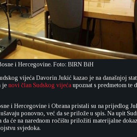
Bosne i Hercegovine. Foto: BIRN BiH
Sudskog vijeća Davorin Jukić kazao je na današnjoj sta
a je
novi član Sudskog vijeća
upoznat s predmetom te d
sne i Hercegovine i Obrana pristali su na prijedlog Ju
lušavaju ponovno, već da se prilože u spis. Na upit Sud
 da će na narednom ročištu priložiti materijalne dokaze
ojstvu svjedoka.