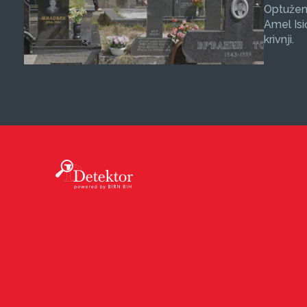
Optuženi
Amel Isi
krivnji.