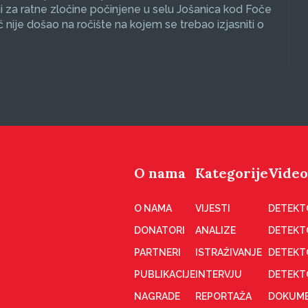
 za ratne zločine počinjene u selu Jošanica kod Foče
ć nije došao na ročište na kojem se trebao izjasniti o
O nama
Kategorije
Video
O NAMA
VIJESTI
DETEKT
DONATORI
ANALIZE
DETEKT
PARTNERI
ISTRAŽIVANJE
DETEKT
PUBLIKACIJE
INTERVJU
DETEKT
NAGRADE
REPORTAŽA
DOKUME