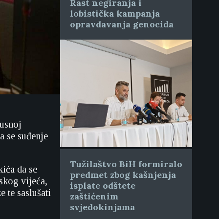
Rast negiranja i
lobistička kampanja
opravdavanja genocida
tusnoj
a se suđenje
Tužilaštvo BiH formiralo
kića da se
predmet zbog kašnjenja
skog vijeća,
isplate odštete
 te saslušati
zaštićenim
svjedokinjama