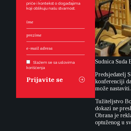
priče i kontekst o događajima
koji oblikuju našu stvarnost.
Sudnica Suda 
Slažem se sa uslovima
korišćenja
Predsjedatelj 
konferenciji d
može nastaviti.
Tužiteljstvo Bo
dokazi ne pres
Obrana je rekla
optuženog u sv