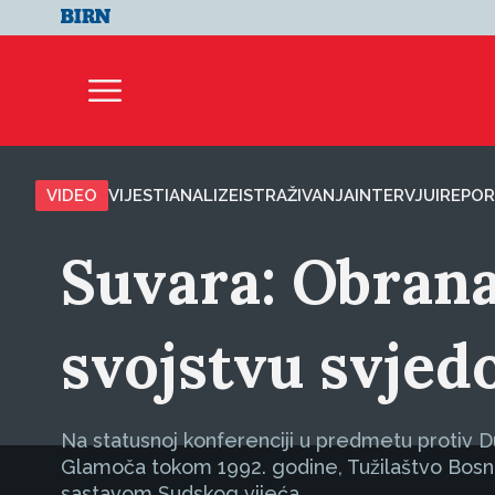
VIDEO
VIJESTI
ANALIZE
ISTRAŽIVANJA
INTERVJUI
REPOR
Suvara: Obrana
svojstvu svjed
Na statusnoj konferenciji u predmetu protiv D
Glamoča tokom 1992. godine, Tužilaštvo Bosne
sastavom Sudskog vijeća.