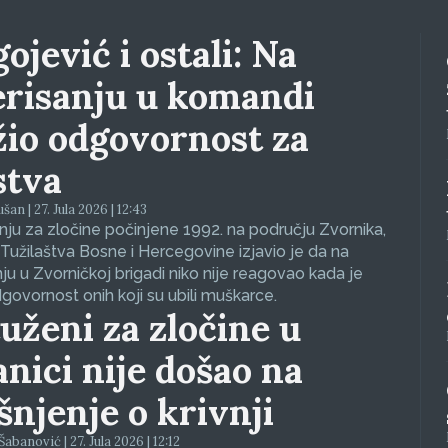
ojević i ostali: Na
erisanju u komandi
žio odgovornost za
stva
an | 27. Jula 2026 | 12:43
ju za zločine počinjene 1992. na području Zvornika,
Tužilaštva Bosne i Hercegovine izjavio je da na
nju u Zvorničkoj brigadi niko nije reagovao kada je
dgovornost onih koji su ubili muškarce.
uženi za zločine u
anici nije došao na
ašnjenje o krivnji
abanović | 27. Jula 2026 | 12:12