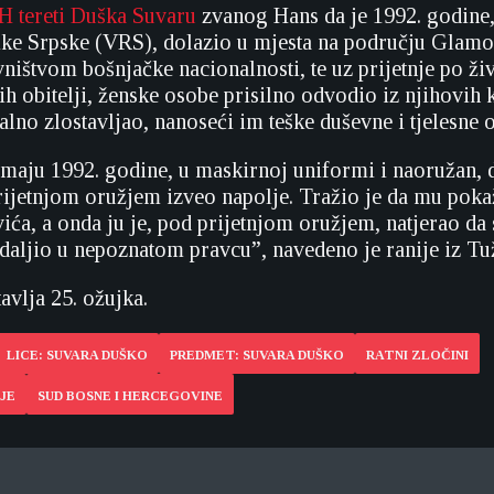
iH tereti Duška Suvaru
zvanog Hans da je 1992. godine,
ke Srpske (VRS), dolazio u mjesta na području Glamo
ništvom bošnjačke nacionalnosti, te uz prijetnje po živ
h obitelji, ženske osobe prisilno odvodio iz njihovih k
alno zlostavljao, nanoseći im teške duševne i tjelesne o
 maju 1992. godine, u maskirnoj uniformi i naoružan, 
prijetnjom oružjem izveo napolje. Tražio je da mu poka
ća, a onda ju je, pod prijetnjom oružjem, natjerao da s
udaljio u nepoznatom pravcu”, navedeno je ranije iz Tuž
avlja 25. ožujka.
LICE: SUVARA DUŠKO
PREDMET: SUVARA DUŠKO
RATNI ZLOČINI
JE
SUD BOSNE I HERCEGOVINE