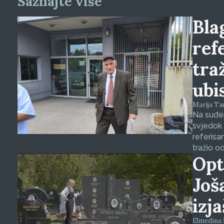
Saznajte više
Blag
ref
tra
ubi
Marija Tauš
Na suđen
svjedok 
referisa
tražio o
Opt
Još
izj
Elmedina Š