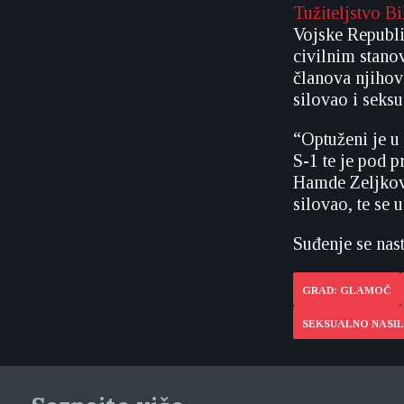
Tužiteljstvo B
Vojske Republi
civilnim stanov
članova njihovi
silovao i seksu
“Optuženi je u
S-1 te je pod 
Hamde Zeljkovi
silovao, te se 
Suđenje se nast
GRAD: GLAMOČ
SEKSUALNO NASIL