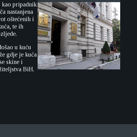
 kao pripadnik
ča nastanjena
ot oštećenih i
uća, te ih
zljede.
došao u kuću
že gdje je kuća
e skine i
iteljstva BiH.