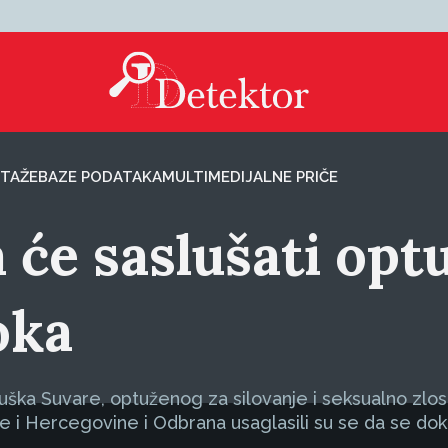
TAŽE
BAZE PODATAKA
MULTIMEDIJALNE PRIČE
 će saslušati opt
oka
uška Suvare, optuženog za silovanje i seksualno zlos
 i Hercegovine i Odbrana usaglasili su se da se dok