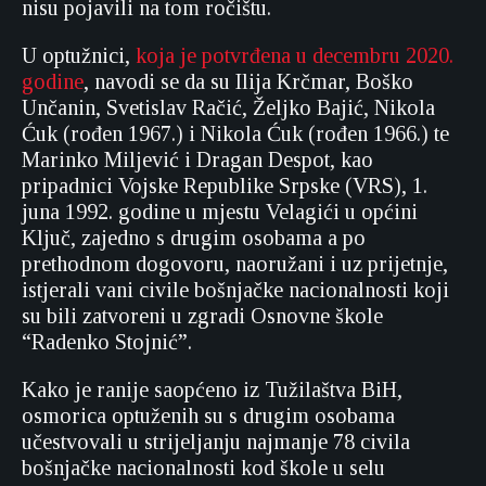
nisu pojavili na tom ročištu.
U optužnici,
koja je potvrđena u decembru 2020.
godine
, navodi se da su Ilija Krčmar, Boško
Unčanin, Svetislav Račić, Željko Bajić, Nikola
Ćuk (rođen 1967.) i Nikola Ćuk (rođen 1966.) te
Marinko Miljević i Dragan Despot, kao
pripadnici Vojske Republike Srpske (VRS), 1.
juna 1992. godine u mjestu Velagići u općini
Ključ, zajedno s drugim osobama a po
prethodnom dogovoru, naoružani i uz prijetnje,
istjerali vani civile bošnjačke nacionalnosti koji
su bili zatvoreni u zgradi Osnovne škole
“Radenko Stojnić”.
Kako je ranije saopćeno iz Tužilaštva BiH,
osmorica optuženih su s drugim osobama
učestvovali u strijeljanju najmanje 78 civila
bošnjačke nacionalnosti kod škole u selu