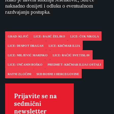
naknadno donijeti i odluku o eventualnom
razdvajanju postupka.
GRAD: KLJUČ
LICE: BAJIĆ ŽELJKO
LICE: ĆUK NIKOLA
LICE: DESPOT DRAGAN
LICE: KRČMAR ILIJA
LICE: MILJEVIĆ MARINKO
LICE: RAČIĆ SVETISLAV
LICE: UNČANIN BOŠKO
PREDMET: KRČMAR ILIJA I OSTALI
RATNI ZLOČINI
SUD BOSNE I HERCEGOVINE
Prijavite se na
sedmični
newsletter