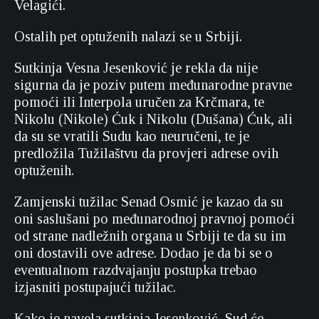
Velagići.
Ostalih pet optuženih nalazi se u Srbiji.
Sutkinja Vesna Jesenković je rekla da nije
sigurna da je poziv putem međunarodne pravne
pomoći ili Interpola uručen za Krčmara, te
Nikolu (Nikole) Ćuk i Nikolu (Dušana) Ćuk, ali
da su se vratili Sudu kao neuručeni, te je
predložila Tužilaštvu da provjeri adrese ovih
optuženih.
Zamjenski tužilac Senad Osmić je kazao da su
oni saslušani po međunarodnoj pravnoj pomoći
od strane nadležnih organa u Srbiji te da su im
oni dostavili ove adrese. Dodao je da bi se o
eventualnom razdvajanju postupka trebao
izjasniti postupajući tužilac.
Kako je navela sutkinja Jesenković, Sud će