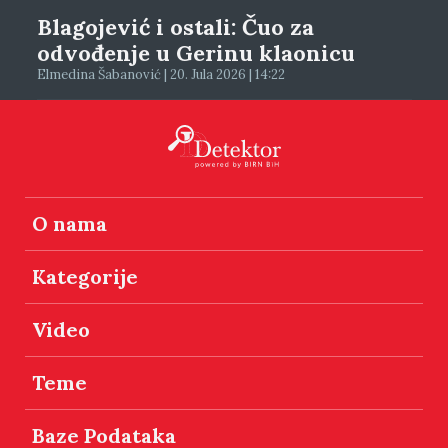
Blagojević i ostali: Čuo za
odvođenje u Gerinu klaonicu
Elmedina Šabanović | 20. Jula 2026 | 14:22
O nama
Kategorije
Video
Teme
Baze Podataka