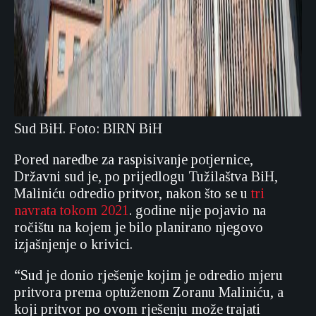
Sud BiH. Foto: BIRN BiH
Pored naredbe za raspisivanje potjernice,
Državni sud je, po prijedlogu Tužilaštva BiH,
Maliniću odredio pritvor, nakon što se u
tri
navrata tokom 2021
. godine nije pojavio na
ročištu na kojem je bilo planirano njegovo
izjašnjenje o krivici.
“Sud je donio rješenje kojim je odredio mjeru
pritvora prema optuženom Zoranu Maliniću, a
koji pritvor po ovom rješenju može trajati