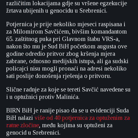
različitim lokacijama gdje su vršene egzekucije
žrtava ubijenih u genocidu u Srebrenici.
Potjernica je prije nekoliko mjeseci raspisana i
za Milomirom Savčićem, bivšim komandantom
65. zaštitnog puka pri Glavnom štabu VRS-a,
nakon što mu je Sud BiH početkom augusta ove
godine odredio pritvor zbog kršenja mjera
zabrane, odnosno medijskih istupa, ali ga sudski
policajci nisu mogli pronaći na adresi nekoliko
sati poslije donošenja rješenja o pritvoru.
Slične radnje za koje se tereti Savčić navedene su
i u optužnici protiv Malinića.
BIRN BiH je ranije pisao da se u evidenciji Suda
BiH nalazi
više od 40 potjernica za optuženim za
ratne zločine
, među kojima su optuženi za
genocid u Srebrenici.