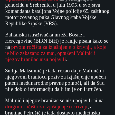
genocidu u Srebrenici u julu 1995. u svojstvu
komandanta bataljona Vojne policije 65. zaštitnog
motorizovanog puka Glavnog štaba Vojske
Republike Srpske (VRS).
Balkanska istraživačka mreža Bosne i
Hercegovine (BIRN BiH) je ranije pisala kako se
na
prvom ročištu za izjašnjenje o krivnji, a koje
je bilo zakazano za maj, optuženi Malinić i
njegov branilac nisu pojavili
.
Sudija Maksumić je tada rekao da je Maliniću i
njegovom braniocu poziv za izjašnjenje upućen
putem međunarodne pravne pomoći, ali da Sud
nije dobio informaciju da li im je on i uručen.
Malinić i njegov branilac se nisu pojavili ni na
drugom ročištu za izjašnjenje o krivnji
, a
branilac Petrušić je tada dostavio medicinsku