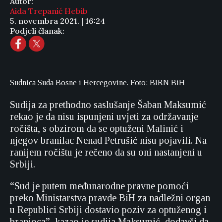
Autor:
Aida Trepanić Hebib
5. novembra 2021. | 16:24
Podjeli članak:
Sudnica Suda Bosne i Hercegovine. Foto: BIRN BiH
Sudija za prethodno saslušanje Šaban Maksumić
rekao je da nisu ispunjeni uvjeti za održavanje
ročišta, s obzirom da se optuženi Malinić i
njegov branilac Nenad Petrušić nisu pojavili. Na
ranijem ročištu je rečeno da su oni nastanjeni u
Srbiji.
“Sud je putem međunarodne pravne pomoći
preko Ministarstva pravde BiH za nadležni organ
u Republici Srbiji dostavio poziv za optuženog i
branioca”, kazao je sudija Maksumić, dodavši da