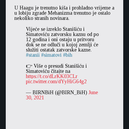
U Haagu je trenutno kiša i prohladno vrijeme a
u lobiju zgrade Mehanizma trenutno je ostalo
nekoliko stranih novinara.
Vijeće se izreklo Stanišiću i
Simatoviću zatvorsku kaznu od po
12 godina i oni ostaju u pritvoru
dok se ne odluči u kojoj zemlji će
služiti ostatak zatvorske kazne.
stanii
simatovi
bih
👉 Više o presudi Stanišiću i
Simatoviću čitajte na
https://t.co/dLrKK03CLr
pic.twitter.com/dYyHiG64g2
— BIRNBiH (@BIRN_BiH)
June
30, 2021