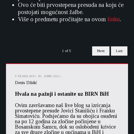
Ovo će biti prvostepena presuda na koju će
postojati mogućnost žalbe.
Više o predmetu pročitajte na ovom
linku
.
1
of
5
Next
Last
5 YEARS AGO
30.. JUNE 2021..
Denis Džidić
Hvala na pažnji i ostanite uz BIRN BiH
Ovim završavamo naš live blog sa izricanja
prvostepene presude Jovici Stanišiću i Franku
Simatoviću. Podsjećamo da su obojica osuđeni
na po 12 godina za zločine počinjene u
Bosanskom Šamcu, dok su oslobođeni krivice
za sve druge zločine u općinama u BiH i