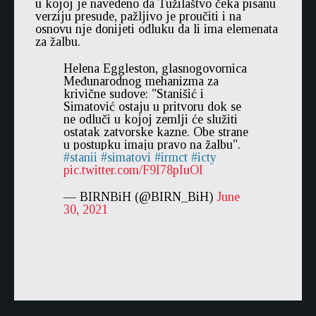
u kojoj je navedeno da Tužilaštvo čeka pisanu
verziju presude, pažljivo je proučiti i na
osnovu nje donijeti odluku da li ima elemenata
za žalbu.
Helena Eggleston, glasnogovornica
Međunarodnog mehanizma za
krivične sudove: "Stanišić i
Simatović ostaju u pritvoru dok se
ne odluči u kojoj zemlji će služiti
ostatak zatvorske kazne. Obe strane
u postupku imaju pravo na žalbu".
stanii
simatovi
irmct
icty
pic.twitter.com/F9I78pIuOI
— BIRNBiH (@BIRN_BiH)
June
30, 2021