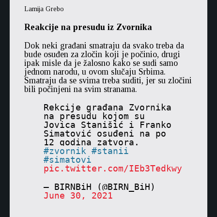
Lamija Grebo
Reakcije na presudu iz Zvornika
Dok neki građani smatraju da svako treba da
bude osuđen za zločin koji je počinio, drugi
ipak misle da je žalosno kako se sudi samo
jednom narodu, u ovom slučaju Srbima.
Smatraju da se svima treba suditi, jer su zločini
bili počinjeni na svim stranama.
Rekcije građana Zvornika
na presudu kojom su
Jovica Stanišić i Franko
Simatović osuđeni na po
12 godina zatvora.
zvornik
stanii
simatovi
pic.twitter.com/IEb3Tedkwy
— BIRNBiH (@BIRN_BiH)
June 30, 2021