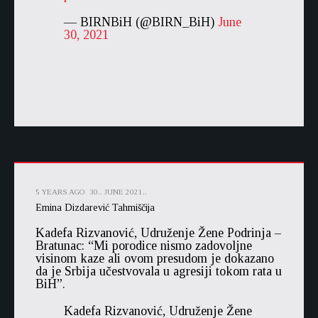
— BIRNBiH (@BIRN_BiH)
June
30, 2021
5 YEARS AGO
30.. JUNE 2021..
Emina Dizdarević Tahmiščija
Kadefa Rizvanović, Udruženje Žene Podrinja –
Bratunac: “Mi porodice nismo zadovoljne
visinom kaze ali ovom presudom je dokazano
da je Srbija učestvovala u agresiji tokom rata u
BiH”.
Kadefa Rizvanović, Udruženje Žene