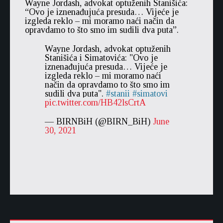
Wayne Jordash, advokat optuženih Stanišića:
“Ovo je iznenađujuća presuda… Vijeće je
izgleda reklo – mi moramo naći način da
opravdamo to što smo im sudili dva puta”.
Wayne Jordash, advokat optuženih
Stanišića i Simatovića: "Ovo je
iznenađujuća presuda… Vijeće je
izgleda reklo – mi moramo naći
način da opravdamo to što smo im
sudili dva puta".
stanii
simatovi
pic.twitter.com/HB42lsCrtA
— BIRNBiH (@BIRN_BiH)
June
30, 2021