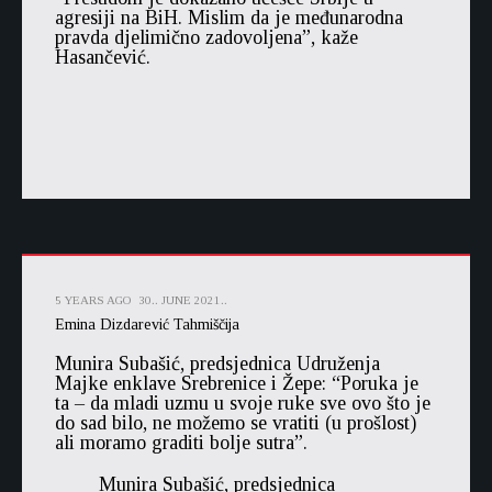
agresiji na BiH. Mislim da je međunarodna
pravda djelimično zadovoljena”, kaže
Hasančević.
5 YEARS AGO
30.. JUNE 2021..
Emina Dizdarević Tahmiščija
Munira Subašić, predsjednica Udruženja
Majke enklave Srebrenice i Žepe: “Poruka je
ta – da mladi uzmu u svoje ruke sve ovo što je
do sad bilo, ne možemo se vratiti (u prošlost)
ali moramo graditi bolje sutra”.
Munira Subašić, predsjednica