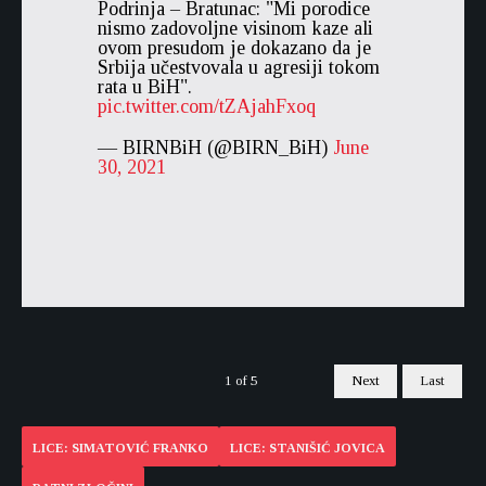
Podrinja – Bratunac: "Mi porodice
nismo zadovoljne visinom kaze ali
ovom presudom je dokazano da je
Srbija učestvovala u agresiji tokom
rata u BiH".
pic.twitter.com/tZAjahFxoq
— BIRNBiH (@BIRN_BiH)
June
30, 2021
1
of
5
Next
Last
LICE: SIMATOVIĆ FRANKO
LICE: STANIŠIĆ JOVICA