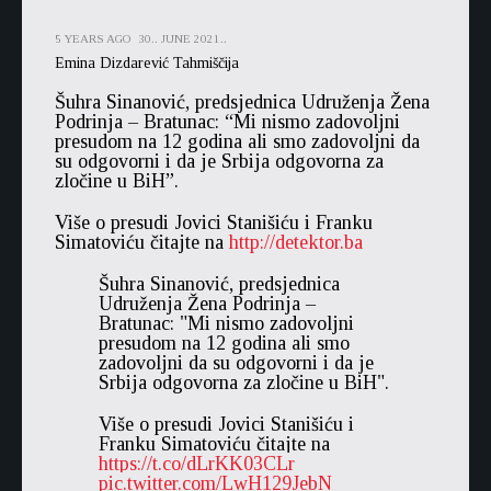
5 YEARS AGO
30.. JUNE 2021..
Emina Dizdarević Tahmiščija
Šuhra Sinanović, predsjednica Udruženja Žena
Podrinja – Bratunac: “Mi nismo zadovoljni
presudom na 12 godina ali smo zadovoljni da
su odgovorni i da je Srbija odgovorna za
zločine u BiH”.
Više o presudi Jovici Stanišiću i Franku
Simatoviću čitajte na
http://detektor.ba
Šuhra Sinanović, predsjednica
Udruženja Žena Podrinja –
Bratunac: "Mi nismo zadovoljni
presudom na 12 godina ali smo
zadovoljni da su odgovorni i da je
Srbija odgovorna za zločine u BiH".
Više o presudi Jovici Stanišiću i
Franku Simatoviću čitajte na
https://t.co/dLrKK03CLr
pic.twitter.com/LwH129JebN