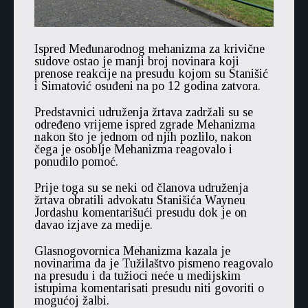
Ispred Međunarodnog mehanizma za krivične
sudove ostao je manji broj novinara koji
prenose reakcije na presudu kojom su Stanišić
i Simatović osuđeni na po 12 godina zatvora.
Predstavnici udruženja žrtava zadržali su se
određeno vrijeme ispred zgrade Mehanizma
nakon što je jednom od njih pozlilo, nakon
čega je osoblje Mehanizma reagovalo i
ponudilo pomoć.
Prije toga su se neki od članova udruženja
žrtava obratili advokatu Stanišića Wayneu
Jordashu komentarišući presudu dok je on
davao izjave za medije.
Glasnogovornica Mehanizma kazala je
novinarima da je Tužilaštvo pismeno reagovalo
na presudu i da tužioci neće u medijskim
istupima komentarisati presudu niti govoriti o
mogućoj žalbi.