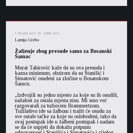
5 YEARS AGO
30.. JUNE 2021..
Lamija Grebo
Žaljenje zbog presude samo za Bosanski
Šamac
Murat Tahirović kaže da su ova presuda i
kazna minimum, obzirom da su Stanišić i
Simatović osuđeni za zločine u Bosanskom
Šamcu.
„Izdvojili su jedno mjesto za koje su ih osudili,
nažalost za ostala mjesta nisu. Mi smo već
razgovarali za tužiocem Brammertzom,
Tužilaštvo ide sa žalbom i tražit će osudu za
sve ostale tačke za koje su oslobođeni, tako da
ovaj postupak ide u žalbeni postupak i nadam
se da će uspjeti da dokažu potpunu
odgovornost i Stanišića i Simatovića i cijelog