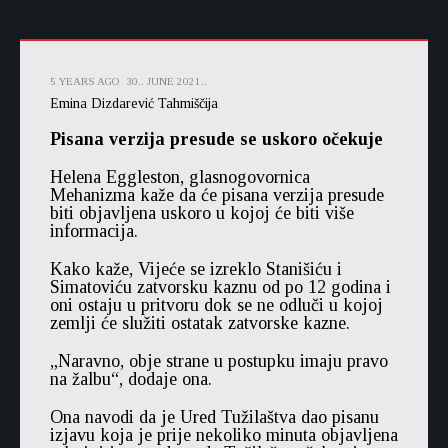
5 YEARS AGO
30.. JUNE 2021..
Emina Dizdarević Tahmiščija
Pisana verzija presude se uskoro očekuje
Helena Eggleston, glasnogovornica
Mehanizma kaže da će pisana verzija presude
biti objavljena uskoro u kojoj će biti više
informacija.
Kako kaže, Vijeće se izreklo Stanišiću i
Simatoviću zatvorsku kaznu od po 12 godina i
oni ostaju u pritvoru dok se ne odluči u kojoj
zemlji će služiti ostatak zatvorske kazne.
„Naravno, obje strane u postupku imaju pravo
na žalbu“, dodaje ona.
Ona navodi da je Ured Tužilaštva dao pisanu
izjavu koja je prije nekoliko minuta objavljena