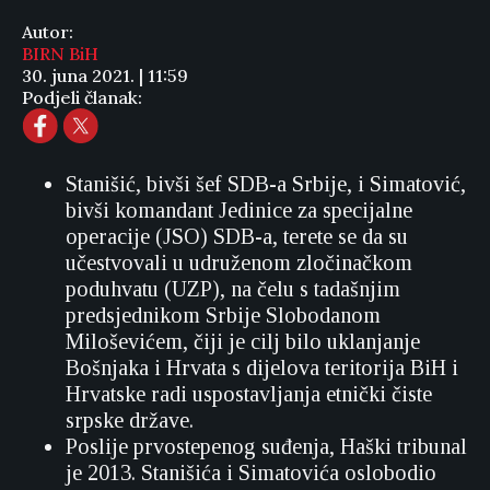
Autor:
BIRN BiH
30. juna 2021. | 11:59
Podjeli članak:
Stanišić, bivši šef SDB-a Srbije, i Simatović,
bivši komandant Jedinice za specijalne
operacije (JSO) SDB-a, terete se da su
učestvovali u udruženom zločinačkom
poduhvatu (UZP), na čelu s tadašnjim
predsjednikom Srbije Slobodanom
Miloševićem, čiji je cilj bilo uklanjanje
Bošnjaka i Hrvata s dijelova teritorija BiH i
Hrvatske radi uspostavljanja etnički čiste
srpske države.
Poslije prvostepenog suđenja, Haški tribunal
je 2013. Stanišića i Simatovića oslobodio