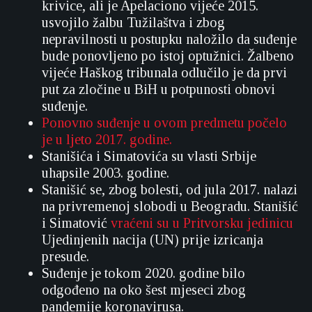
krivice, ali je Apelaciono vijeće 2015.
usvojilo žalbu Tužilaštva i zbog
nepravilnosti u postupku naložilo da suđenje
bude ponovljeno po istoj optužnici. Žalbeno
vijeće Haškog tribunala odlučilo je da prvi
put za zločine u BiH u potpunosti obnovi
suđenje.
Ponovno suđenje u ovom predmetu počelo
je u ljeto 2017. godine.
Stanišića i Simatovića su vlasti Srbije
uhapsile 2003. godine.
Stanišić se, zbog bolesti, od jula 2017. nalazi
na privremenoj slobodi u Beogradu. Stanišić
i Simatović
vraćeni su u Pritvorsku jedinicu
Ujedinjenih nacija (UN) prije izricanja
presude.
Suđenje je tokom 2020. godine bilo
odgođeno na oko šest mjeseci zbog
pandemije koronavirusa.