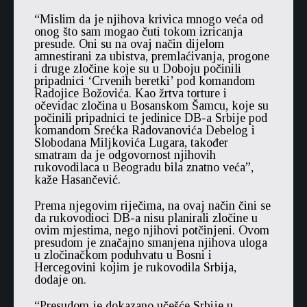
“Mislim da je njihova krivica mnogo veća od
onog što sam mogao čuti tokom izricanja
presude. Oni su na ovaj način dijelom
amnestirani za ubistva, premlaćivanja, progone
i druge zločine koje su u Doboju počinili
pripadnici ‘Crvenih beretki’ pod komandom
Radojice Božovića. Kao žrtva torture i
očevidac zločina u Bosanskom Šamcu, koje su
počinili pripadnici te jedinice DB-a Srbije pod
komandom Srećka Radovanovića Debelog i
Slobodana Miljkovića Lugara, također
smatram da je odgovornost njihovih
rukovodilaca u Beogradu bila znatno veća”,
kaže Hasančević.
Prema njegovim riječima, na ovaj način čini se
da rukovodioci DB-a nisu planirali zločine u
ovim mjestima, nego njihovi potčinjeni. Ovom
presudom je značajno smanjena njihova uloga
u zločinačkom poduhvatu u Bosni i
Hercegovini kojim je rukovodila Srbija,
dodaje on.
“Presudom je dokazano učešće Srbije u