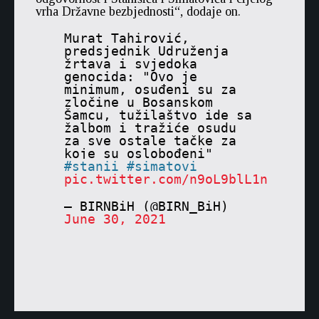
vrha Državne bezbjednosti“, dodaje on.
Murat Tahirović,
predsjednik Udruženja
žrtava i svjedoka
genocida: "Ovo je
minimum, osuđeni su za
zločine u Bosanskom
Šamcu, tužilaštvo ide sa
žalbom i tražiće osudu
za sve ostale tačke za
koje su oslobođeni"
stanii
simatovi
pic.twitter.com/n9oL9blL1n
— BIRNBiH (@BIRN_BiH)
June 30, 2021