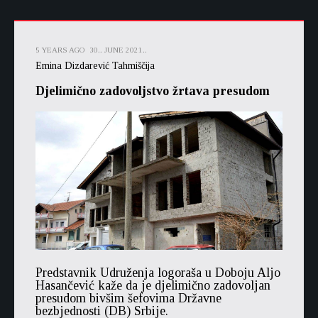
5 YEARS AGO
30.. JUNE 2021..
Emina Dizdarević Tahmiščija
Djelimično zadovoljstvo žrtava presudom
Predstavnik Udruženja logoraša u Doboju Aljo
Hasančević kaže da je djelimično zadovoljan
presudom bivšim šefovima Državne
bezbjednosti (DB) Srbije.