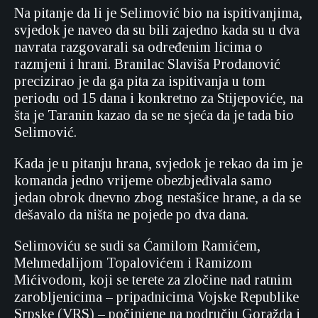
Na pitanje da li je Selimović bio na ispitivanjima,
svjedok je naveo da su bili zajedno kada su u dva
navrata razgovarali sa određenim licima o
razmjeni i hrani. Branilac Slaviša Prodanović
precizirao je da ga pita za ispitivanja u tom
periodu od 15 dana i konkretno za Stijepoviće, na
šta je Taranin kazao da se ne sjeća da je tada bio
Selimović.
Kada je u pitanju hrana, svjedok je rekao da im je
komanda jedno vrijeme obezbjeđivala samo
jedan obrok dnevno zbog nestašice hrane, a da se
dešavalo da ništa ne pojede po dva dana.
Selimoviću se sudi sa Ćamilom Ramićem,
Mehmedalijom Topalovićem i Ramizom
Mićivodom, koji se terete za zločine nad ratnim
zarobljenicima – pripadnicima Vojske Republike
Srpske (VRS) – počinjene na području Goražda i