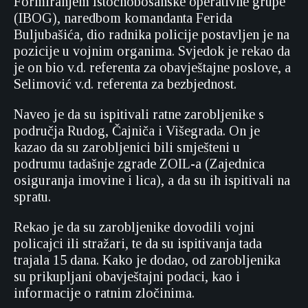
Formiranjem Istočnobosanske operativne grupe
(IBOG), naredbom komandanta Ferida
Buljubašića, dio radnika policije postavljen je na
pozicije u vojnim organima. Svjedok je rekao da
je on bio v.d. referenta za obavještajne poslove, a
Selimović v.d. referenta za bezbjednost.
Naveo je da su ispitivali ratne zarobljenike s
područja Rudog, Čajniča i Višegrada. On je
kazao da su zarobljenici bili smješteni u
podrumu tadašnje zgrade ZOIL-a (Zajednica
osiguranja imovine i lica), a da su ih ispitivali na
spratu.
Rekao je da su zarobljenike dovodili vojni
policajci ili stražari, te da su ispitivanja tada
trajala 15 dana. Kako je dodao, od zarobljenika
su prikupljani obavještajni podaci, kao i
informacije o ratnim zločinima.