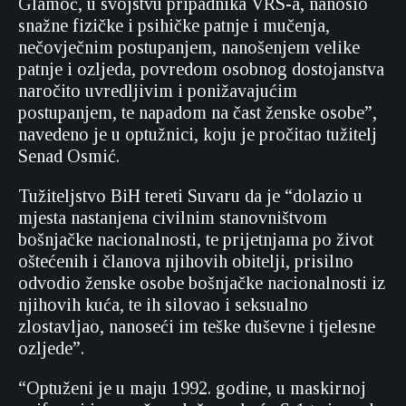
Glamoč, u svojstvu pripadnika VRS-a, nanosio
snažne fizičke i psihičke patnje i mučenja,
nečovječnim postupanjem, nanošenjem velike
patnje i ozljeda, povredom osobnog dostojanstva
naročito uvredljivim i ponižavajućim
postupanjem, te napadom na čast ženske osobe”,
navedeno je u optužnici, koju je pročitao tužitelj
Senad Osmić.
Tužiteljstvo BiH tereti Suvaru da je “dolazio u
mjesta nastanjena civilnim stanovništvom
bošnjačke nacionalnosti, te prijetnjama po život
oštećenih i članova njihovih obitelji, prisilno
odvodio ženske osobe bošnjačke nacionalnosti iz
njihovih kuća, te ih silovao i seksualno
zlostavljao, nanoseći im teške duševne i tjelesne
ozljede”.
“Optuženi je u maju 1992. godine, u maskirnoj