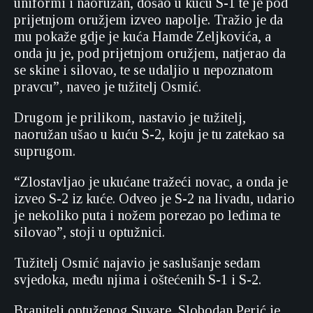
uniformi i naoružan, došao u kuću S-1 te je pod
prijetnjom oružjem izveo napolje. Tražio je da
mu pokaže gdje je kuća Hamde Zeljkovića, a
onda ju je, pod prijetnjom oružjem, natjerao da
se skine i silovao, te se udaljio u nepoznatom
pravcu”, naveo je tužitelj Osmić.
Drugom je prilikom, nastavio je tužitelj,
naoružan ušao u kuću S-2, koju je tu zatekao sa
suprugom.
“Zlostavljao je ukućane tražeći novac, a onda je
izveo S-2 iz kuće. Odveo je S-2 na livadu, udario
je nekoliko puta i nožem porezao po leđima te
silovao”, stoji u optužnici.
Tužitelj Osmić najavio je saslušanje sedam
svjedoka, među njima i oštećenih S-1 i S-2.
Branitelj optuženog Suvare, Slobodan Perić je