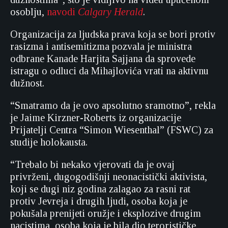
osoblju,
navodi
Calgary Herald
.
Organizacija za ljudska prava koja se bori protiv
rasizma i antisemitizma pozvala je ministra
odbrane Kanade Harjita Sajjana da sprovede
istragu o odluci da Mihajlovića vrati na aktivnu
dužnost.
“Smatramo da je ovo apsolutno sramotno”, rekla
je Jaime Kirzner-Roberts iz organizacije
Prijatelji Centra “Simon Wiesenthal” (FSWC) za
studije holokausta.
“Trebalo bi nekako vjerovati da je ovaj
privrženi, dugogodišnji neonacistički aktivista,
koji se dugi niz godina zalagao za rasni rat
protiv Jevreja i drugih ljudi, osoba koja je
pokušala prenijeti oružje i eksplozive drugim
nacistima, osoba koja je bila dio terorističke