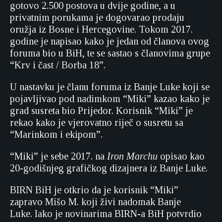
gotovo 2.500 postova u dvije godine, a u
privatnim porukama je dogovarao prodaju
oružja iz Bosne i Hercegovine. Tokom 2017.
godine je napisao kako je jedan od članova ovog
foruma bio u BiH, te se sastao s članovima grupe
“Krv i čast / Borba 18”.
U nastavku je članu foruma iz Banje Luke koji se
pojavljivao pod nadimkom “Miki” kazao kako je
grad susreta bio Prijedor. Korisnik “Miki” je
rekao kako je vjerovatno riječ o susretu sa
“Marinkom i ekipom”.
“Miki” je sebe 2017. na
Iron Marchu
opisao kao
20-godišnjeg grafičkog dizajnera iz Banje Luke.
BIRN BiH je otkrio da je korisnik “Miki”
zapravo Mišo M. koji živi nadomak Banje
Luke. Iako je novinarima BIRN-a BiH potvrdio