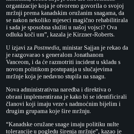
organizacije koja je otvoreno govorila o svojoj
mržnji prema kanadskim oružanim snagama, da
se nakon nekoliko mjeseci magično rehabilitirala
i sada je sposobna služiti u našoj vojsci? Ova
odluka koči um”, kazala je Kirzner-Roberts.
U izjavi za
Postmedia
, ministar Sajjan je rekao da
je razgovarao s generalom Jonathanom
Vanceom, i da će razmotriti incident u skladu s
novom politikom postupanja u slučajevima
mržnje koja je nedavno stupila na snagu.
Nova administrativna naredba i direktiva o
obrani implementirana je kako bi se identificirali
članovi koji imaju veze s nadmoćnim bijelim i
drugim grupama koje šire mržnju.
“Kanadske oružane snage imaju politiku nulte
tolerancije u pogledu širenja mržnje”, kazao je