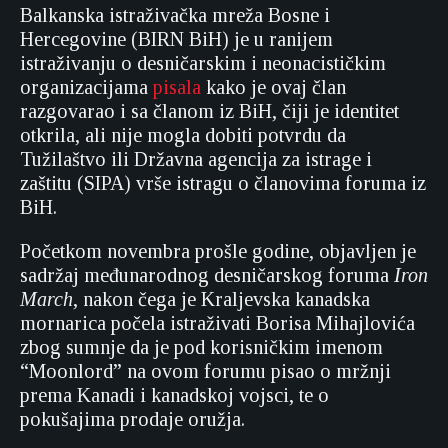
Balkanska istraživačka mreža Bosne i
Hercegovine (BIRN BiH) je u ranijem
istraživanju o desničarskim i neonacističkim
organizacijama
pisala
kako je ovaj član
razgovarao i sa članom iz BiH, čiji je identitet
otkrila, ali nije mogla dobiti potvrdu da
Tužilaštvo ili Državna agencija za istrage i
zaštitu (SIPA) vrše istragu o članovima foruma iz
BiH.
Početkom novembra prošle godine, objavljen je
sadržaj međunarodnog desničarskog foruma
Iron
March
, nakon čega je Kraljevska kanadska
mornarica počela istraživati Borisa Mihajlovića
zbog sumnje da je pod korisničkim imenom
“Moonlord” na ovom forumu pisao o mržnji
prema Kanadi i kanadskoj vojsci, te o
pokušajima prodaje oružja.