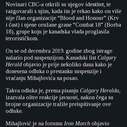
Novinari CBC-a otkrili su njegov identitet, te
razgovarali s njim, kada im je rekao kako on više
nije član organizacije “Blood and Honour” (Krv
i čast) i njene oružane grane “Combat 18” (Borba
18), grupe koju je kanadska vlada proglasila
terorističkom.
On se od decembra 2019. godine zbog istrage
nalazio pod suspenzijom. Kanadski list
Calgary
Herald
objavio je prije nekoliko dana kako je
donesena odluka o prestanku suspenzije i
vraćanju Mihajlovića na posao.
Takva odluka je, prema pisanju
Calgary Heralda
,
izazvala oštre reakcije javnosti, nakon čega su
brojne organizacije tražile preispitivanje ove
odluke.
Mihajlović je na forumu
Iron March
objavio