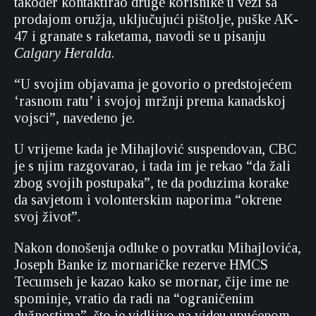
također kontaktirao druge korisnike u vezi sa
prodajom oružja, uključujući pištolje, puške AK-
47 i granate s raketama, navodi se u pisanju
Calgary Heralda
.
“U svojim objavama je govorio o predstojećem
‘rasnom ratu’ i svojoj mržnji prema kanadskoj
vojsci”, navedeno je.
U vrijeme kada je Mihajlović suspendovan, CBC
je s njim razgovarao, i tada im je rekao “da žali
zbog svojih postupaka”, te da poduzima korake
da savjetom i volonterskim naporima “okrene
svoj život”.
Nakon donošenja odluke o povratku Mihajlovića,
Joseph Banke iz mornaričke rezerve HMCS
Tecumseh je kazao kako se mornar, čije ime ne
spominje, vratio da radi na “ograničenim
dužnostima”, što je vidljivo na videu upućenom