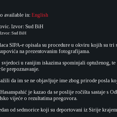
so available in:
English
Izvor: Sud BiH
laca SIPA-e opisala su procedure u okviru kojih su tri
supovića na prezentovanim fotografijama.
u svjedoci u ranijim iskazima spominjali optuženog, t
rše prepoznavanje.
ražili da im se ne objavljuje ime zbog prirode posla ko
Hasanspahić je kazao da se poslije ročišta sastaje s O
udsko vijeće o rezultatima pregovora.
edan od sedmorice koji su deportovani iz Sirije krajem