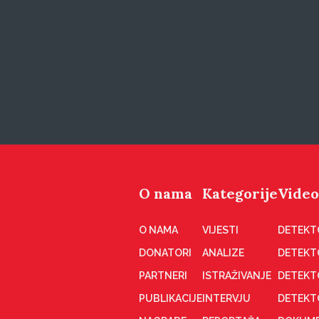
O nama
Kategorije
Video
O NAMA
VIJESTI
DETEKT
DONATORI
ANALIZE
DETEKT
PARTNERI
ISTRAŽIVANJE
DETEKT
PUBLIKACIJE
INTERVJU
DETEKT