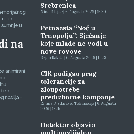
Srebrenica
Memorijalnog
Nino Bilajac | 6. Augusta 2026 | 15:39
 treba
e sumnje u
Petnaesta “Noć u
Trnopolju”: Sjećanje
di na
koje mlade ne vodi u
nove rovove
Dejan Rakita | 6. Augusta 2026 | 14:13
će animirani
CIK podigao prag
ne i
tolerancije za
inu
zloupotrebe
 film
predizborne kampanje
g nasilja -
Emina Dizdarević Tahmiščija | 6. Augusta
2026 | 13:15
Detektor objavio
multimedijalnu