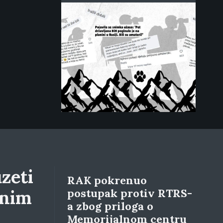
zeti
RAK pokrenuo
lnim
postupak protiv RTRS-
a zbog priloga o
Memorijalnom centru