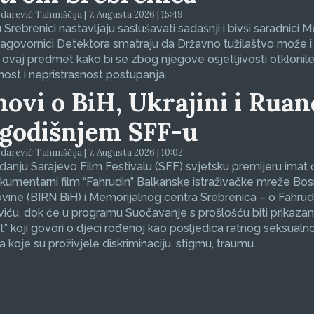
arević Tahmiščija | 7. Augusta 2026 | 15:49
 Srebrenici nastavljaju saslušavati sadašnji i bivši saradnici 
sagovornici Detektora smatraju da Državno tužilaštvo može i
 ovaj predmet kako bi se zbog njegove osjetljivosti otklonil
nost i nepristrasnost postupanja.
movi o BiH, Ukrajini i Ruan
godišnjem SFF-u
arević Tahmiščija | 7. Augusta 2026 | 10:02
zdanju Sarajevo Film Festivalu (SFF) svjetsku premijeru imat 
okumentarni film “Fahrudin” Balkanske istraživačke mreže Bos
ine (BIRN BiH) i Memorijalnog centra Srebrenica – o Fahrud
ću, dok će u programu Suočavanje s prošlošću biti prikazan
et” koji govori o djeci rođenoj kao posljedica ratnog seksualno
koje su proživjele diskriminaciju, stigmu, traumu.