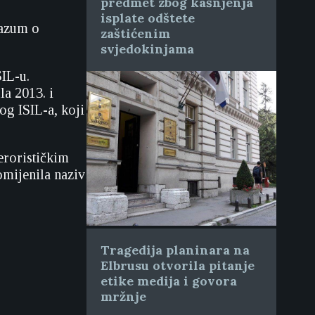
predmet zbog kašnjenja
isplate odštete
razum o
zaštićenim
svjedokinjama
IL-u.
la 2013. i
og ISIL-a, koji
erorističkim
omijenila naziv
Tragedija planinara na
Elbrusu otvorila pitanje
etike medija i govora
mržnje