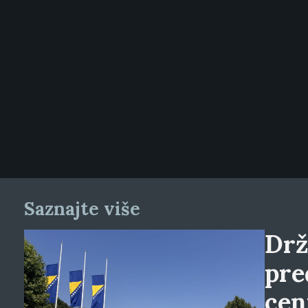
Saznajte više
Drž
pre
cen