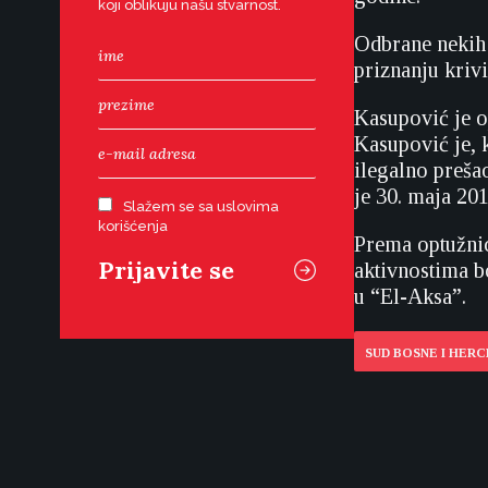
koji oblikuju našu stvarnost.
Odbrane nekih 
priznanju krivi
Kasupović je o
Kasupović je, k
ilegalno prešao
je 30. maja 20
Slažem se sa uslovima
korišćenja
Prema optužni
aktivnostima b
u “El-Aksa”.
SUD BOSNE I HER