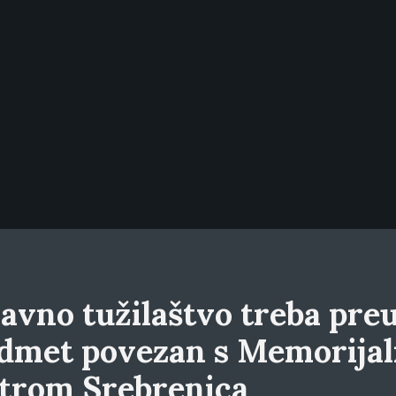
avno tužilaštvo treba preu
dmet povezan s Memorija
trom Srebrenica