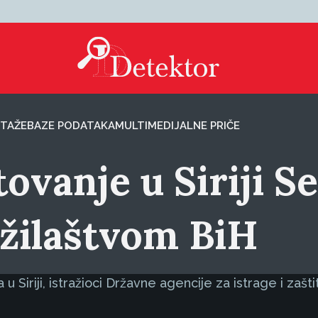
TAŽE
BAZE PODATAKA
MULTIMEDIJALNE PRIČE
tovanje u Siriji 
žilaštvom BiH
iriji, istražioci Državne agencije za istrage i zaštitu