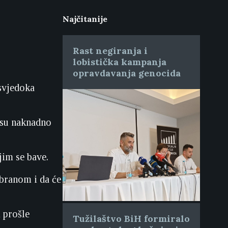
Najčitanije
Rast negiranja i
lobistička kampanja
opravdavanja genocida
 svjedoka
e su naknadno
jim se bave.
dbranom i da će
 prošle
Tužilaštvo BiH formiralo