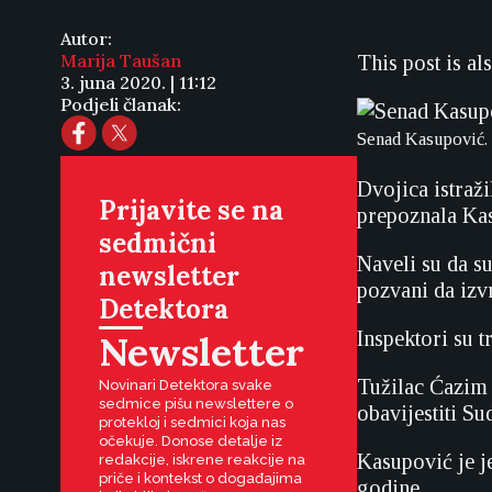
Autor:
Marija Taušan
This post is al
3. juna 2020. | 11:12
Podjeli članak:
Senad Kasupović. 
Dvojica istraži
Prijavite se na
prepoznala Ka
sedmični
Naveli su da s
newsletter
pozvani da izv
Detektora
Inspektori su t
Newsletter
Tužilac Ćazim 
Novinari Detektora svake
sedmice pišu newslettere o
obavijestiti S
protekloj i sedmici koja nas
očekuje. Donose detalje iz
Kasupović je j
redakcije, iskrene reakcije na
priče i kontekst o događajima
godine.