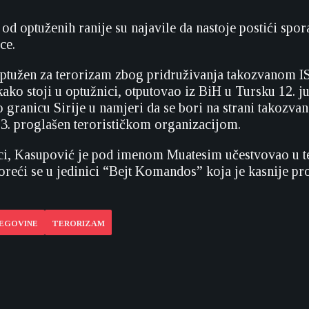
od optuženih ranije su najavile da nastoje postići spo
ce.
ptužen za terorizam zbog pridruživanja takozvanom IS
ako stoji u optužnici, otputovao iz BiH u Tursku 12. ju
 granicu Sirije u namjeri da se bori na strani takozvan
13. proglašen terorističkom organizacijom.
ci, Kasupović je pod imenom Muatesim učestvovao u t
oreći se u jedinici “Bejt Komandos” koja je kasnije pr
CEGOVINE
TERORIZAM