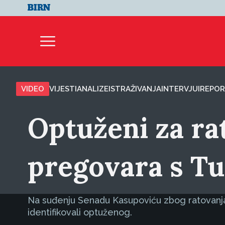
VIDEO
VIJESTI
ANALIZE
ISTRAŽIVANJA
INTERVJUI
REPOR
Optuženi za ra
pregovara s Tu
Na suđenju Senadu Kasupoviću zbog ratovanja u S
identifikovali optuženog.