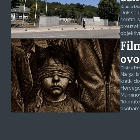
Emina Dizd
Dok se u
centra, 
preuzeti
objektiv
Fil
ovo
Emina Dizd
Na 32. i
kratki d
Hercegov
Muminovi
“Identit
osobama 