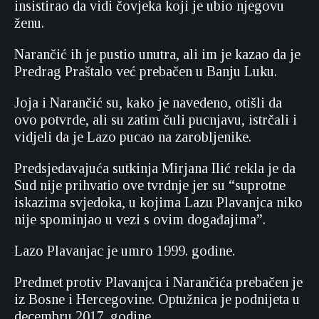
insistirao da vidi čovjeka koji je ubio njegovu
ženu.
Narančić ih je pustio unutra, ali im je kazao da je
Predrag Praštalo već prebačen u Banju Luku.
Joja i Narančić su, kako je navedeno, otišli da
ovo potvrde, ali su zatim čuli pucnjavu, istrčali i
vidjeli da je Lazo pucao na zarobljenike.
Predsjedavajuća sutkinja Mirjana Ilić rekla je da
Sud nije prihvatio ove tvrdnje jer su “suprotne
iskazima svjedoka, u kojima Lazu Plavanjca niko
nije spominjao u vezi s ovim događajima”.
Lazo Plavanjac je umro 1999. godine.
Predmet protiv Plavanjca i Narančića prebačen je
iz Bosne i Hercegovine. Optužnica je podnijeta u
decembru 2017. godine.