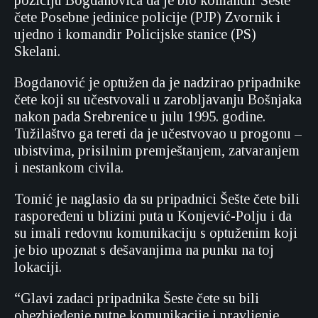
poziciju Bogdanovića da je bio komandir Šeste
čete Posebne jedinice policije (PJP) Zvornik i
ujedno i komandir Policijske stanice (PS)
Skelani.
Bogdanović je optužen da je nadzirao pripadnike
čete koji su učestvovali u zarobljavanju Bošnjaka
nakon pada Srebrenice u julu 1995. godine.
Tužilaštvo ga tereti da je učestvovao u progonu –
ubistvima, prisilnim premještanjem, zatvaranjem
i nestankom civila.
Tomić je naglasio da su pripadnici Šešte čete bili
raspoređeni u blizini puta u Konjević-Polju i da
su imali redovnu komunikaciju s optuženim koji
je bio upoznat s dešavanjima na punku na toj
lokaciji.
“Glavi zadaci pripadnika Šeste čete su bili
obezbjeđenje putne komunikacije i pravljenje