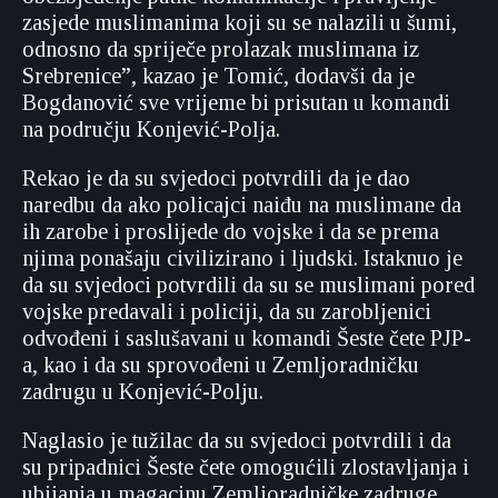
zasjede muslimanima koji su se nalazili u šumi,
odnosno da spriječe prolazak muslimana iz
Srebrenice”, kazao je Tomić, dodavši da je
Bogdanović sve vrijeme bi prisutan u komandi
na području Konjević-Polja.
Rekao je da su svjedoci potvrdili da je dao
naredbu da ako policajci naiđu na muslimane da
ih zarobe i proslijede do vojske i da se prema
njima ponašaju civilizirano i ljudski. Istaknuo je
da su svjedoci potvrdili da su se muslimani pored
vojske predavali i policiji, da su zarobljenici
odvođeni i saslušavani u komandi Šeste čete PJP-
a, kao i da su sprovođeni u Zemljoradničku
zadrugu u Konjević-Polju.
Naglasio je tužilac da su svjedoci potvrdili i da
su pripadnici Šeste čete omogućili zlostavljanja i
ubijanja u magacinu Zemljoradničke zadruge.