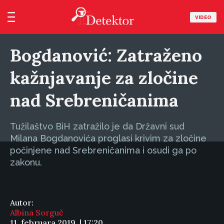
VIDEO
Bogdanović: Zatraženo
kažnjavanje za zločine
nad Srebreničanima
Tužilaštvo BiH zatražilo je da Državni sud
Milana Bogdanovića proglasi krivim za zločine
počinjene nad Srebreničanima i osudi ga po
zakonu.
Autor:
Albina Sorguč
11. februara 2019. | 17:20